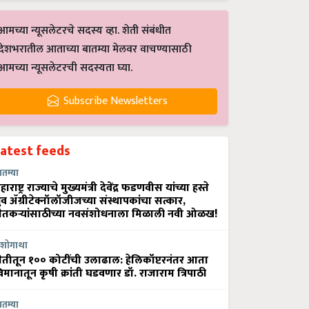
आमच्या न्यूसलेटरचे सदस्य व्हा. शेती संबंधीत
देशभरातील आताच्या बातम्या मेलवर वाचण्यासाठी
आमच्या न्यूसलेटरची सदस्यता घ्या.
Subscribe Newsletters
Latest feeds
ातम्या
हाराष्ट्र राज्याचे मुख्यमंत्री देवेंद्र फडणवीस यांच्या हस्ते
्रुव ॲग्रीटेक्नॉलॉजीजच्या संस्थापकांचा सत्कार,
ेतकऱ्यांसाठीच्या नवसंशोधनाला मिळाली नवी ओळख!
शोगाथा
ेतीतून १०० कोटींची उलाढाल: हेलिकॉप्टरनंतर आता
िमानातून कृषी क्रांती घडवणार डॉ. राजाराम त्रिपाठी
ातम्या