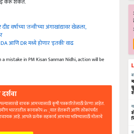
ड वर्षाच्या 'तन्वी'च्या अंगाखांद्यावर खेळला,
वर
ा DA आणि DR मध्ये होणार 'इतकी' वाढ
 a mistake in PM Kisan Sanman Nidhi, action will be
ब
म
ध
 दर्शवा
श
ल्यासारखे वाचक आमच्यासाठी कृषी पत्रकारितेसाठी प्रेरणा आहेत.
य
रामीण भारतातील कानाकोप in्यात शेतकरी आणि लोकांपर्यंत
श
आवश्यक आहे. आपले प्रत्येक सहकार्य आमच्या भविष्यासाठी मोलाचे
व
ब
ontribute Now)