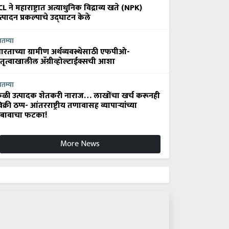
CL ने महाराष्ट्रात अत्याधुनिक विद्राव्य खते (NPK)
त्पादन प्रकल्पाचे उद्घाटन केले
ातम्या
ारताच्या ग्रामीण अर्थव्यवस्थेसाठी एफपीओ-
ेतृत्वाखालील अ‍ॅग्रीव्होल्टाईक्सची आशा
ातम्या
ेळी उत्पादक शेतकरी नाराज… लाखोंचा खर्च करूनही
िक्री ठप्प- आंतरराष्ट्रीय तणावासह व्यापाऱ्यांच्या
बावाचा फटका!
More News