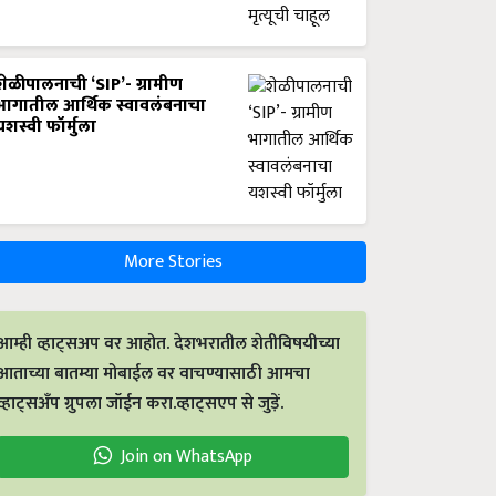
शेळीपालनाची ‘SIP’- ग्रामीण
भागातील आर्थिक स्वावलंबनाचा
यशस्वी फॉर्मुला
More Stories
आम्ही व्हाट्सअप वर आहोत. देशभरातील शेतीविषयीच्या
आताच्या बातम्या मोबाईल वर वाचण्यासाठी आमचा
व्हाट्सअँप ग्रुपला जॉईन करा.व्हाट्सएप से जुड़ें.
Join on WhatsApp