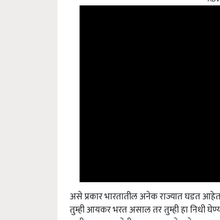
असे प्रकार भारतातील अनेक राज्यात घडत आहेत
तुम्ही आयकर भरत असाल तर तुम्ही हा निधी घेण
नाहीतर शासन नोटीस पाठवू शकते तसेच कारवा