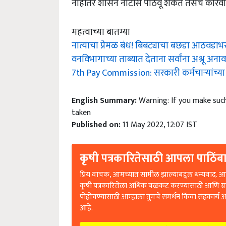
महत्वाच्या बातम्या
नात्याचा प्रेमळ बंध! बिबट्याचा बछडा आठवडाभर दी
वनविभागाच्या ताब्यात देताना सर्वांना अश्रू अना
7th Pay Commission: सरकारी कर्मचाऱ्यांच्य
English Summary:
Warning: If you make such
taken
Published on:
11 May 2022, 12:07 IST
कृषी पत्रकारितेसाठी आपला पाठिंबा
प्रिय वाचक, आमच्यात सामील झाल्याबद्दल धन्यवाद. आप
कृषी पत्रकारितेला अधिक बळकट करण्यासाठी आणि ग्
पोहोचण्यासाठी आम्हाला तुमचे समर्थन किंवा सहकार्य 
आहे.
आपण आम्हाला समर्थन करणे आवश्यक आहे (C