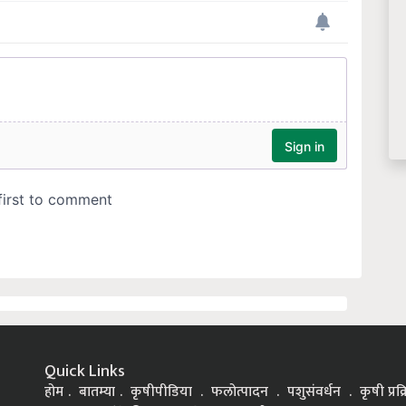
Quick Links
होम
बातम्या
कृषीपीडिया
फलोत्पादन
पशुसंवर्धन
कृषी प्रक
यशकथा
यांत्रिकीकरण
शिक्षण
आरोग्य
इतर