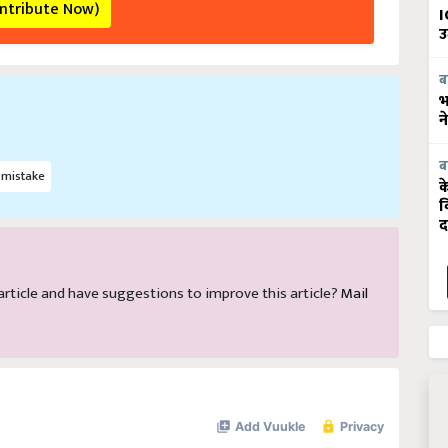
I
उ
ब
भ
न
ब
mistake
क
व
द
s article and have suggestions to improve this article?
Mail