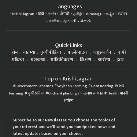
Languages
Krishi Jagran
हिंदी
বাঙালি
ਪੰਜਾਬੀ
தமிழ்
മലയാളം
ಕನ್ನಡ
ଓଡିଆ
অসমীয়া
ગુજરાતી
తెలుగు
Quick Links
होम
बातम्या
कृषीपीडिया
फलोत्पादन
पशुसंवर्धन
कृषी
प्रक्रिया
यशकथा
यांत्रिकीकरण
शिक्षण
आरोग्य
इतर
Top on Krishi Jagran
Government Schemes
Soybean Farming
Goat Rearing
Chili
Farming
कृषी प्रक्रिया
Orchard planting / फळबाग लागवड
Health मानवी
आरोग्य
Subscribe to our Newsletter. You choose the topics of
your interest and we'll send you handpicked news and
latest updates based on your choice.