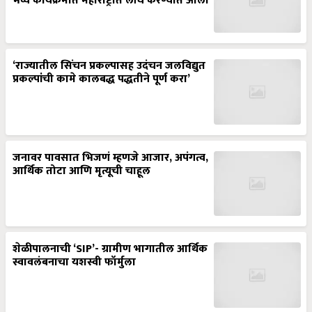
भव्य कार्यक्रमात महाराष्ट्रात लाँच करण्यात आला
‘राज्यातील सिंचन प्रकल्पासह उदंचन जलविद्युत
प्रकल्पांची कामे कालबद्ध पद्धतीने पूर्ण करा’
जनावर पावसात भिजणं म्हणजे आजार, अपंगत्व,
आर्थिक तोटा आणि मृत्यूची चाहूल
शेळीपालनाची ‘SIP’- ग्रामीण भागातील आर्थिक
स्वावलंबनाचा यशस्वी फॉर्मुला