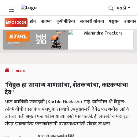
मराठी
होम
बातम्या
कृषीपीडिया
सरकारी योजना
पशुधन
हवामान
MFOI 2024
बातम्या
''विठ्ठल हा सामान्य माणसांचा, शेतकऱ्यांचा, कष्टकऱ्यांचा
देव''
आज कार्तिकी एकादशी (Kartiki Ekadashi) आहे. यानिमित्त श्री विठ्ठल-
रुक्मिणीची शासकिय महापुजा राज्याचे उपमुख्यमंत्री देवेंद्र फडणवीस आणि
त्यांच्या पत्नी अमृता फडणवीस यांच्या हस्ते पार पडली. ही शासकीय महापुजा
संपन्न झाल्यानंतर फडणवीसांनी प्रसारमाध्यमांशी संवाद साधला.
पाराजी आबासाहेब शिंदे