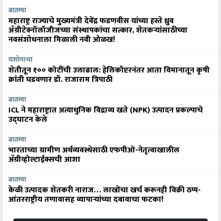
बातम्या
महाराष्ट्र राज्याचे मुख्यमंत्री देवेंद्र फडणवीस यांच्या हस्ते ध्रुव
ॲग्रीटेक्नॉलॉजीजच्या संस्थापकांचा सत्कार, शेतकऱ्यांसाठीच्या
नवसंशोधनाला मिळाली नवी ओळख!
यशोगाथा
शेतीतून १०० कोटींची उलाढाल: हेलिकॉप्टरनंतर आता विमानातून कृषी
क्रांती घडवणार डॉ. राजाराम त्रिपाठी
बातम्या
ICL ने महाराष्ट्रात अत्याधुनिक विद्राव्य खते (NPK) उत्पादन प्रकल्पाचे
उद्घाटन केले
बातम्या
भारताच्या ग्रामीण अर्थव्यवस्थेसाठी एफपीओ-नेतृत्वाखालील
अ‍ॅग्रीव्होल्टाईक्सची आशा
बातम्या
केळी उत्पादक शेतकरी नाराज… लाखोंचा खर्च करूनही विक्री ठप्प-
आंतरराष्ट्रीय तणावासह व्यापाऱ्यांच्या दबावाचा फटका!