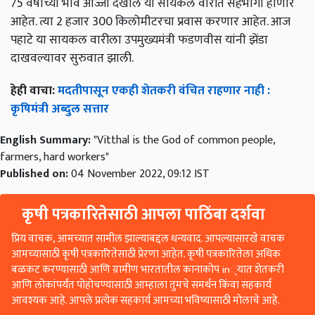
75 वर्षाच्या भावे आज्जी देखील या सायकल वारीत सहभागी होणार
आहेत. त्या 2 हजार 300 किलोमीटरचा प्रवास करणार आहेत. आज
पहाटे या सायकल वारीला उपमुख्यमंत्री फडणवीस यांनी झेंडा
दाखवल्यावर सुरुवात झाली.
हेही वाचा:
मदतीपासून एकही शेतकरी वंचित राहणार नाही :
कृषिमंत्री अब्दुल सत्तार
English Summary:
"Vitthal is the God of common people,
farmers, hard workers"
Published on:
04 November 2022, 09:12 IST
कृषी पत्रकारितेसाठी आपला पाठिंबा दर्शवा
प्रिय वाचक, आमच्यात सामील झाल्याबद्दल धन्यवाद. आपल्यासारखे वाचक
आमच्यासाठी कृषी पत्रकारितेसाठी प्रेरणा आहेत. कृषी पत्रकारितेला अधिक
बळकट करण्यासाठी आणि ग्रामीण भारतातील कानाकोप in्यात शेतकरी
आणि लोकांपर्यंत पोहोचण्यासाठी आम्हाला तुमचे समर्थन किंवा सहकार्य
आवश्यक आहे. आपले प्रत्येक सहकार्य आमच्या भविष्यासाठी मोलाचे आहे.