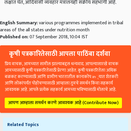
लक्षात घेत, आदिवासी व्यवहार मंत्रालयही सक्रीय सहभागी आहे.
English Summary:
various programmes implemented in tribal
areas of the all states under nutrition month
Published on:
07 September 2018, 10:04 IST
कृषी पत्रकारितेसाठी आपला पाठिंबा दर्शवा
प्रिय वाचक, आमच्यात सामील झाल्याबद्दल धन्यवाद. आपल्यासारखे वाचक
आमच्यासाठी कृषी पत्रकारितेसाठी प्रेरणा आहेत. कृषी पत्रकारितेला अधिक
बळकट करण्यासाठी आणि ग्रामीण भारतातील कानाकोप in्यात शेतकरी
आणि लोकांपर्यंत पोहोचण्यासाठी आम्हाला तुमचे समर्थन किंवा सहकार्य
आवश्यक आहे. आपले प्रत्येक सहकार्य आमच्या भविष्यासाठी मोलाचे आहे.
आपण आम्हाला समर्थन करणे आवश्यक आहे (Contribute Now)
Related Topics