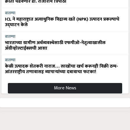
क्रांती घडवणार डॉ. राजाराम त्रिपाठी
बातम्या
ICL ने महाराष्ट्रात अत्याधुनिक विद्राव्य खते (NPK) उत्पादन प्रकल्पाचे
उद्घाटन केले
बातम्या
भारताच्या ग्रामीण अर्थव्यवस्थेसाठी एफपीओ-नेतृत्वाखालील
अ‍ॅग्रीव्होल्टाईक्सची आशा
बातम्या
केळी उत्पादक शेतकरी नाराज… लाखोंचा खर्च करूनही विक्री ठप्प-
आंतरराष्ट्रीय तणावासह व्यापाऱ्यांच्या दबावाचा फटका!
More News