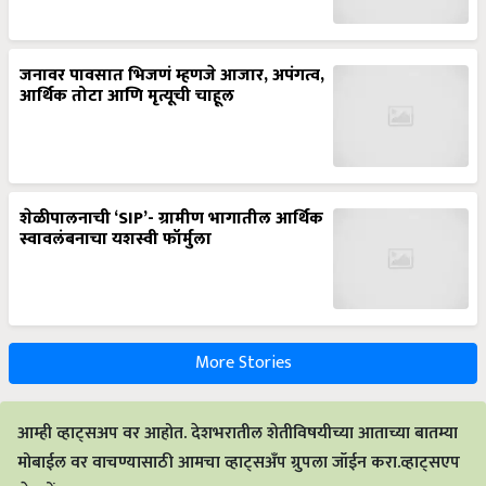
जनावर पावसात भिजणं म्हणजे आजार, अपंगत्व,
आर्थिक तोटा आणि मृत्यूची चाहूल
शेळीपालनाची ‘SIP’- ग्रामीण भागातील आर्थिक
स्वावलंबनाचा यशस्वी फॉर्मुला
More Stories
आम्ही व्हाट्सअप वर आहोत. देशभरातील शेतीविषयीच्या आताच्या बातम्या
मोबाईल वर वाचण्यासाठी आमचा व्हाट्सअँप ग्रुपला जॉईन करा.व्हाट्सएप