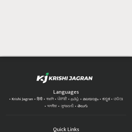
Languages
Krishi Jagran
हिंदी
বাঙালি
ਪੰਜਾਬੀ
தமிழ்
മലയാളം
ಕನ್ನಡ
ଓଡିଆ
অসমীয়া
ગુજરાતી
తెలుగు
Quick Links