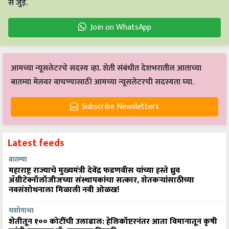
से जुड़ें.
Join on WhatsApp
आमच्या न्यूसलेटरचे सदस्य व्हा. शेती संबंधीत देशभरातील आताच्या
बातम्या मेलवर वाचण्यासाठी आमच्या न्यूसलेटरची सदस्यता घ्या.
Subscribe Newsletters
Latest feeds
बातम्या
महाराष्ट्र राज्याचे मुख्यमंत्री देवेंद्र फडणवीस यांच्या हस्ते ध्रुव
ॲग्रीटेक्नॉलॉजीजच्या संस्थापकांचा सत्कार, शेतकऱ्यांसाठीच्या
नवसंशोधनाला मिळाली नवी ओळख!
यशोगाथा
शेतीतून १०० कोटींची उलाढाल: हेलिकॉप्टरनंतर आता विमानातून कृषी