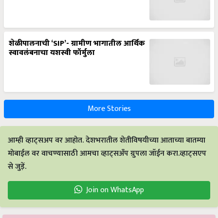
शेळीपालनाची ‘SIP’- ग्रामीण भागातील आर्थिक
स्वावलंबनाचा यशस्वी फॉर्मुला
More Stories
आम्ही व्हाट्सअप वर आहोत. देशभरातील शेतीविषयीच्या आताच्या बातम्या
मोबाईल वर वाचण्यासाठी आमचा व्हाट्सअँप ग्रुपला जॉईन करा.व्हाट्सएप
से जुड़ें.
Join on WhatsApp