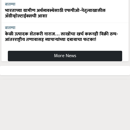
बातम्या
भारताच्या ग्रामीण अर्थव्यवस्थेसाठी एफपीओ-नेतृत्वाखालील
अ‍ॅग्रीव्होल्टाईक्सची आशा
बातम्या
केळी उत्पादक शेतकरी नाराज… लाखोंचा खर्च करूनही विक्री ठप्प-
आंतरराष्ट्रीय तणावासह व्यापाऱ्यांच्या दबावाचा फटका!
More News