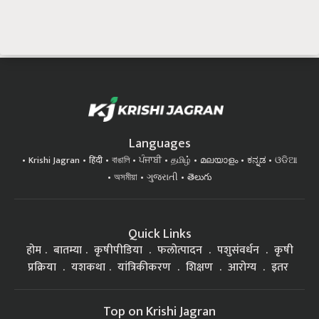
Languages
Krishi Jagran
हिंदी
বাঙালি
ਪੰਜਾਬੀ
தமிழ்
മലയാളം
ಕನ್ನಡ
ଓଡିଆ
অসমীয়া
ગુજરાતી
తెలుగు
Quick Links
होम
बातम्या
कृषीपीडिया
फलोत्पादन
पशुसंवर्धन
कृषी
प्रक्रिया
यशकथा
यांत्रिकीकरण
शिक्षण
आरोग्य
इतर
Top on Krishi Jagran