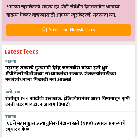
आमच्या न्यूसलेटरचे सदस्य व्हा. शेती संबंधीत देशभरातील आताच्या
बातम्या मेलवर वाचण्यासाठी आमच्या न्यूसलेटरची सदस्यता घ्या.
Subscribe Newsletters
Latest feeds
बातम्या
महाराष्ट्र राज्याचे मुख्यमंत्री देवेंद्र फडणवीस यांच्या हस्ते ध्रुव
ॲग्रीटेक्नॉलॉजीजच्या संस्थापकांचा सत्कार, शेतकऱ्यांसाठीच्या
नवसंशोधनाला मिळाली नवी ओळख!
यशोगाथा
शेतीतून १०० कोटींची उलाढाल: हेलिकॉप्टरनंतर आता विमानातून कृषी
क्रांती घडवणार डॉ. राजाराम त्रिपाठी
बातम्या
ICL ने महाराष्ट्रात अत्याधुनिक विद्राव्य खते (NPK) उत्पादन प्रकल्पाचे
उद्घाटन केले