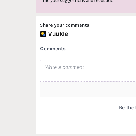
me your suggestions and feedback.
Share your comments