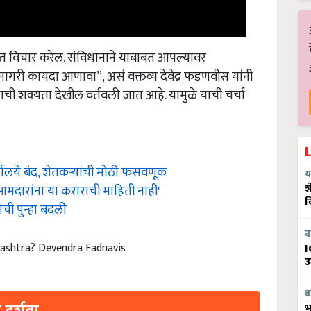
बाबत विचार करेल. संविधानाने याबाबत आपल्यावर
ी कायदा आणावा”, असं वक्तव्य देवेंद्र फडणवीस यांनी
्याची शक्यता देखील वर्तवली जात आहे. यामुळे याची चर्चा
यालये बंद, शेतकऱ्यांची मोठी फसवणूक
य
श
 आमदारांना या कराराची माहिती नाही'
व
ंची पुन्हा बदली
ब
arashtra? Devendra Fadnavis
I
उ
ब
भ