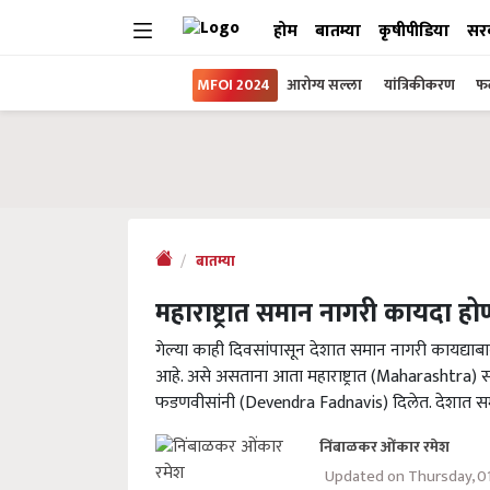
होम
बातम्या
कृषीपीडिया
सर
MFOI 2024
आरोग्य सल्ला
यांत्रिकीकरण
फल
बातम्या
महाराष्ट्रात समान नागरी कायदा होणा
गेल्या काही दिवसांपासून देशात समान नागरी कायद्याबाबत
आहे. असे असताना आता महाराष्ट्रात (Maharashtra) समा
फडणवीसांनी (Devendra Fadnavis) दिलेत. देशात स
निंबाळकर ओंकार रमेश
Updated on Thursday, 0