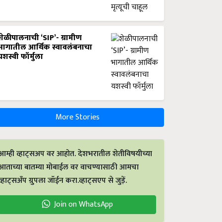
शेळीपालनाची ‘SIP’- ग्रामीण
भागातील आर्थिक स्वावलंबनाचा
यशस्वी फॉर्मुला
More Stories
आम्ही व्हाट्सअप वर आहोत. देशभरातील शेतीविषयीच्या
आताच्या बातम्या मोबाईल वर वाचण्यासाठी आमचा
व्हाट्सअँप ग्रुपला जॉईन करा.व्हाट्सएप से जुड़ें.
Join on WhatsApp