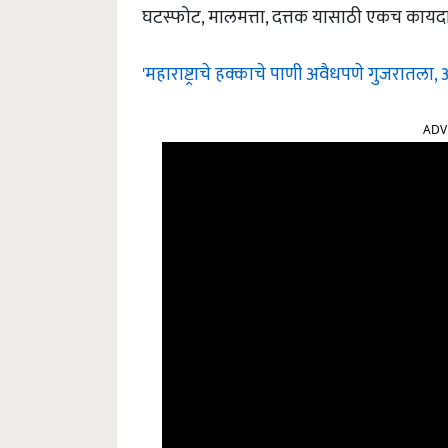
घटस्फोट, मालमत्ता, दत्तक यासाठी एकच कायदा
'महाराष्ट्राचे हक्काचे पाणी अवैधपणे गुजरातला,
ADV