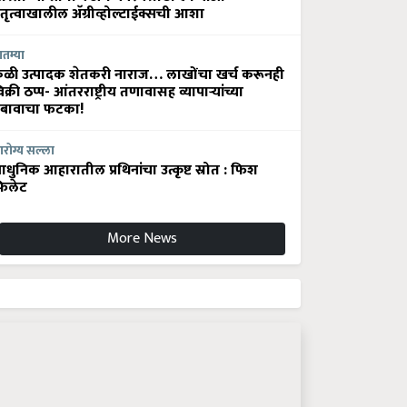
ेतृत्वाखालील अ‍ॅग्रीव्होल्टाईक्सची आशा
ातम्या
ेळी उत्पादक शेतकरी नाराज… लाखोंचा खर्च करूनही
िक्री ठप्प- आंतरराष्ट्रीय तणावासह व्यापाऱ्यांच्या
बावाचा फटका!
रोग्य सल्ला
धुनिक आहारातील प्रथिनांचा उत्कृष्ट स्रोत : फिश
िलेट
More News