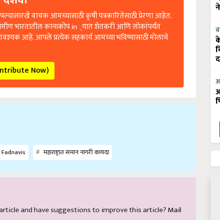
 दर्शवा
न
ल्यासारखे वाचक आमच्यासाठी कृषी पत्रकारितेसाठी प्रेरणा आहेत.
रामीण भारतातील कानाकोप in्यात शेतकरी आणि लोकांपर्यंत
ब
आवश्यक आहे. आपले प्रत्येक सहकार्य आमच्या भविष्यासाठी मोलाचे
क
व
द
ontribute Now)
आ
आ
फ
 Fadnavis
महाराष्ट्रात समान नागरी कायदा
s article and have suggestions to improve this article?
Mail