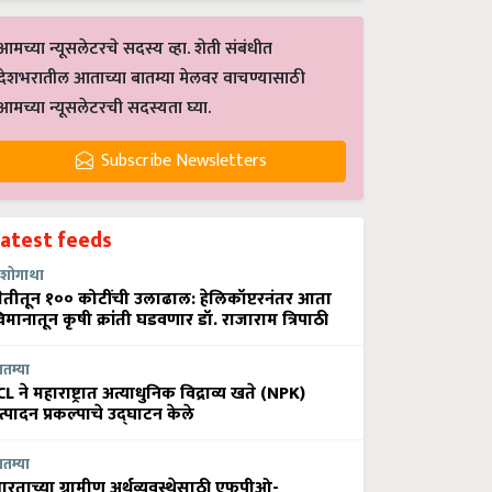
आमच्या न्यूसलेटरचे सदस्य व्हा. शेती संबंधीत
देशभरातील आताच्या बातम्या मेलवर वाचण्यासाठी
आमच्या न्यूसलेटरची सदस्यता घ्या.
Subscribe Newsletters
Latest feeds
शोगाथा
ेतीतून १०० कोटींची उलाढाल: हेलिकॉप्टरनंतर आता
िमानातून कृषी क्रांती घडवणार डॉ. राजाराम त्रिपाठी
ातम्या
CL ने महाराष्ट्रात अत्याधुनिक विद्राव्य खते (NPK)
त्पादन प्रकल्पाचे उद्घाटन केले
ातम्या
ारताच्या ग्रामीण अर्थव्यवस्थेसाठी एफपीओ-