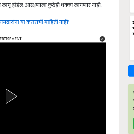
 लागू होईल. आरक्षणाला कुठेही धक्का लागणार नाही.
 आमदारांना या कराराची माहिती नाही'
ERTISEMENT