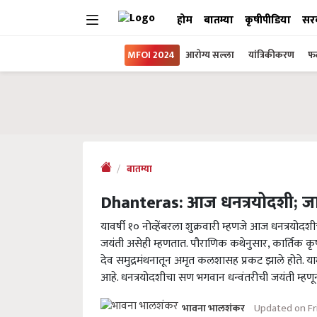
होम
बातम्या
कृषीपीडिया
सर
MFOI 2024
आरोग्य सल्ला
यांत्रिकीकरण
फल
बातम्या
Dhanteras: आज धनत्रयोदशी; जाणून 
यावर्षी १० नोव्हेंबरला शुक्रवारी म्हणजे आज धनत्रयोद
जयंती असेही म्हणतात. पौराणिक कथेनुसार, कार्तिक कृ
देव समुद्रमंथनातून अमृत कलशासह प्रकट झाले होते. याम
आहे. धनत्रयोदशीचा सण भगवान धन्वंतरीची जयंती म्हण
Updated on Fr
भावना भालशंकर