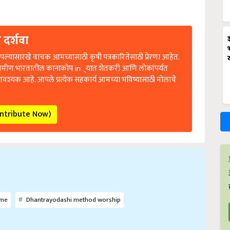
 दर्शवा
ल्यासारखे वाचक आमच्यासाठी कृषी पत्रकारितेसाठी प्रेरणा आहेत.
रामीण भारतातील कानाकोप in्यात शेतकरी आणि लोकांपर्यंत
आवश्यक आहे. आपले प्रत्येक सहकार्य आमच्या भविष्यासाठी मोलाचे
ontribute Now)
ime
Dhantrayodashi method worship