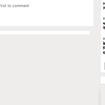
I
उ
ब
भ
न
ब
क
व
द