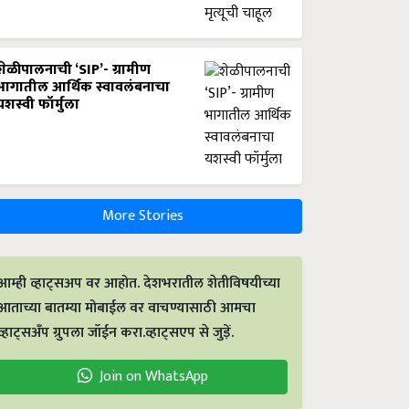
शेळीपालनाची ‘SIP’- ग्रामीण
भागातील आर्थिक स्वावलंबनाचा
यशस्वी फॉर्मुला
More Stories
आम्ही व्हाट्सअप वर आहोत. देशभरातील शेतीविषयीच्या
आताच्या बातम्या मोबाईल वर वाचण्यासाठी आमचा
व्हाट्सअँप ग्रुपला जॉईन करा.व्हाट्सएप से जुड़ें.
Join on WhatsApp