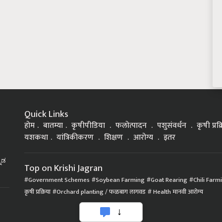
Quick Links
होम
बातम्या
कृषीपीडिया
फलोत्पादन
पशुसंवर्धन
कृषी प्रक
यशकथा
यांत्रिकीकरण
शिक्षण
आरोग्य
इतर
್ನಡ
Top on Krishi Jagran
Government Schemes
Soybean Farming
Goat Rearing
Chili Farm
कृषी प्रक्रिया
Orchard planting / फळबाग लागवड
Health मानवी आरोग्य