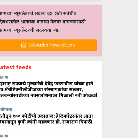
आमच्या न्यूसलेटरचे सदस्य व्हा. शेती संबंधीत
देशभरातील आताच्या बातम्या मेलवर वाचण्यासाठी
आमच्या न्यूसलेटरची सदस्यता घ्या.
Subscribe Newsletters
Latest feeds
ातम्या
हाराष्ट्र राज्याचे मुख्यमंत्री देवेंद्र फडणवीस यांच्या हस्ते
्रुव ॲग्रीटेक्नॉलॉजीजच्या संस्थापकांचा सत्कार,
ेतकऱ्यांसाठीच्या नवसंशोधनाला मिळाली नवी ओळख!
शोगाथा
ेतीतून १०० कोटींची उलाढाल: हेलिकॉप्टरनंतर आता
िमानातून कृषी क्रांती घडवणार डॉ. राजाराम त्रिपाठी
ातम्या