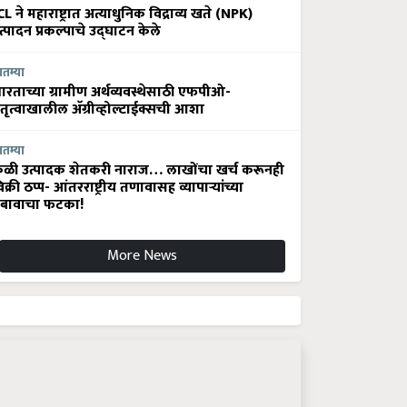
CL ने महाराष्ट्रात अत्याधुनिक विद्राव्य खते (NPK)
त्पादन प्रकल्पाचे उद्घाटन केले
ातम्या
ारताच्या ग्रामीण अर्थव्यवस्थेसाठी एफपीओ-
ेतृत्वाखालील अ‍ॅग्रीव्होल्टाईक्सची आशा
ातम्या
ेळी उत्पादक शेतकरी नाराज… लाखोंचा खर्च करूनही
िक्री ठप्प- आंतरराष्ट्रीय तणावासह व्यापाऱ्यांच्या
बावाचा फटका!
More News