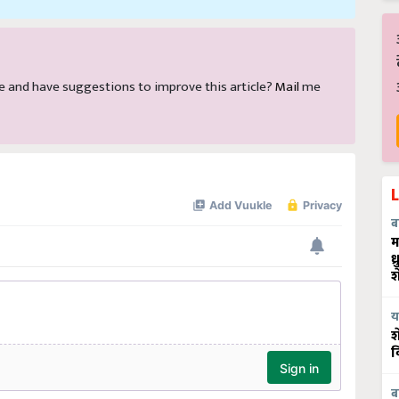
icle and have suggestions to improve this article?
Mail
me
ब
म
ध
श
य
श
व
ब