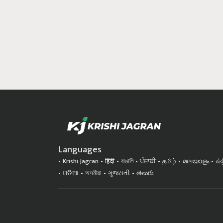
Languages
Krishi Jagran
हिंदी
বাঙালি
ਪੰਜਾਬੀ
தமிழ்
മലയാളം
ಕನ
ଓଡିଆ
অসমীয়া
ગુજરાતી
తెలుగు