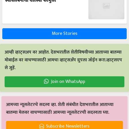
स्वावलंबनाचा यशस्वी फॉर्मुला
More Stories
आम्ही व्हाट्सअप वर आहोत. देशभरातील शेतीविषयीच्या आताच्या बातम्या
मोबाईल वर वाचण्यासाठी आमचा व्हाट्सअँप ग्रुपला जॉईन करा.व्हाट्सएप
से जुड़ें.
Join on WhatsApp
आमच्या न्यूसलेटरचे सदस्य व्हा. शेती संबंधीत देशभरातील आताच्या
बातम्या मेलवर वाचण्यासाठी आमच्या न्यूसलेटरची सदस्यता घ्या.
Subscribe Newsletters