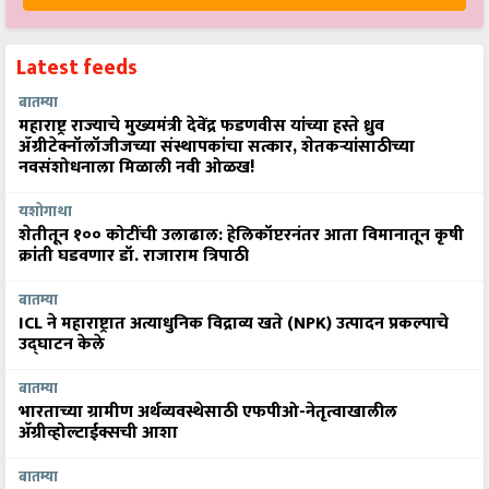
Latest feeds
बातम्या
महाराष्ट्र राज्याचे मुख्यमंत्री देवेंद्र फडणवीस यांच्या हस्ते ध्रुव
ॲग्रीटेक्नॉलॉजीजच्या संस्थापकांचा सत्कार, शेतकऱ्यांसाठीच्या
नवसंशोधनाला मिळाली नवी ओळख!
यशोगाथा
शेतीतून १०० कोटींची उलाढाल: हेलिकॉप्टरनंतर आता विमानातून कृषी
क्रांती घडवणार डॉ. राजाराम त्रिपाठी
बातम्या
ICL ने महाराष्ट्रात अत्याधुनिक विद्राव्य खते (NPK) उत्पादन प्रकल्पाचे
उद्घाटन केले
बातम्या
भारताच्या ग्रामीण अर्थव्यवस्थेसाठी एफपीओ-नेतृत्वाखालील
अ‍ॅग्रीव्होल्टाईक्सची आशा
बातम्या