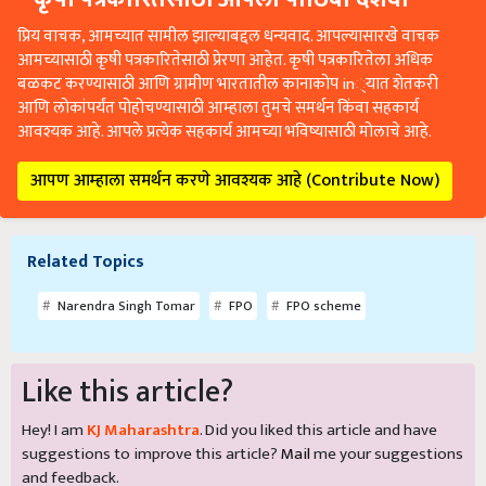
प्रिय वाचक, आमच्यात सामील झाल्याबद्दल धन्यवाद. आपल्यासारखे वाचक
आमच्यासाठी कृषी पत्रकारितेसाठी प्रेरणा आहेत. कृषी पत्रकारितेला अधिक
बळकट करण्यासाठी आणि ग्रामीण भारतातील कानाकोप in्यात शेतकरी
आणि लोकांपर्यंत पोहोचण्यासाठी आम्हाला तुमचे समर्थन किंवा सहकार्य
आवश्यक आहे. आपले प्रत्येक सहकार्य आमच्या भविष्यासाठी मोलाचे आहे.
आपण आम्हाला समर्थन करणे आवश्यक आहे (Contribute Now)
Related Topics
Narendra Singh Tomar
FPO
FPO scheme
Like this article?
Hey! I am
KJ Maharashtra
. Did you liked this article and have
suggestions to improve this article?
Mail
me your suggestions
and feedback.