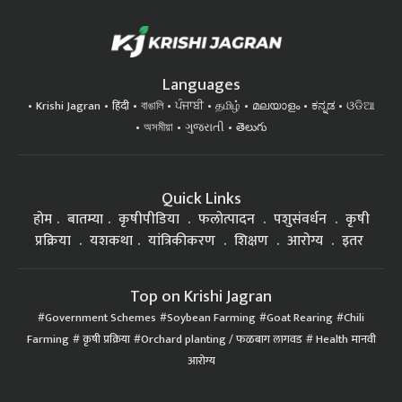
Languages
Krishi Jagran
हिंदी
বাঙালি
ਪੰਜਾਬੀ
தமிழ்
മലയാളം
ಕನ್ನಡ
ଓଡିଆ
অসমীয়া
ગુજરાતી
తెలుగు
Quick Links
होम
बातम्या
कृषीपीडिया
फलोत्पादन
पशुसंवर्धन
कृषी
प्रक्रिया
यशकथा
यांत्रिकीकरण
शिक्षण
आरोग्य
इतर
Top on Krishi Jagran
Government Schemes
Soybean Farming
Goat Rearing
Chili
Farming
कृषी प्रक्रिया
Orchard planting / फळबाग लागवड
Health मानवी
आरोग्य