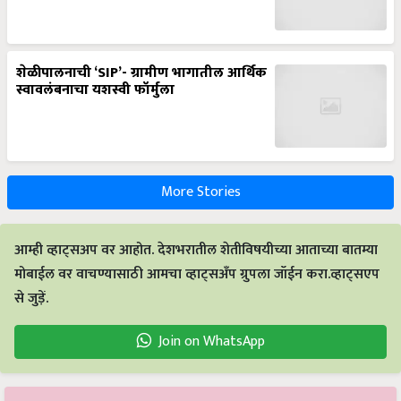
शेळीपालनाची ‘SIP’- ग्रामीण भागातील आर्थिक
स्वावलंबनाचा यशस्वी फॉर्मुला
More Stories
आम्ही व्हाट्सअप वर आहोत. देशभरातील शेतीविषयीच्या आताच्या बातम्या
मोबाईल वर वाचण्यासाठी आमचा व्हाट्सअँप ग्रुपला जॉईन करा.व्हाट्सएप
से जुड़ें.
Join on WhatsApp