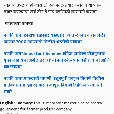
साहाय्य उपलब्ध होण्यासाठी एक पॅनल तयार करावे व या पॅनल
तयार करण्याचा खर्च तीन ते पाच वर्षासाठी शासनाने करावा.
महत्वाच्या
बातम्या
नक्की
वाचा
:Recruitment News:
राज्यात
लवकरच
राबविली
जाणार
7000
पदांसाठी
पोलीस
भरतीची
प्रक्रिया
नक्की
वाचा
:Important Scheme:
खंडित
झालेला
वीजपुरवठा
पुन्हा
जोडायचा
असेल
तर
'
ही
'
योजना
ठरेल
फायदेशीर
,
वाचा
आणि
घ्या
फायदा
नक्की
वाचा
:
माफदाची
मागणी
! 1
जूनपूर्वी
कापूस
बियाणे
विक्रीस
प्रतिबंधाचा
आदेश
रद्द
करून
कापूस
बियाणे
विक्रीला
परवानगी
द्यावी
English Summary:
this is important master plan to central
goverment for farmer producer company