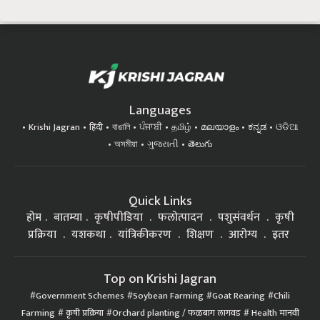
Languages
Krishi Jagran
हिंदी
বাঙালি
ਪੰਜਾਬੀ
தமிழ்
മലയാളം
ಕನ್ನಡ
ଓଡିଆ
অসমীয়া
ગુજરાતી
తెలుగు
Quick Links
होम
बातम्या
कृषीपीडिया
फलोत्पादन
पशुसंवर्धन
कृषी
प्रक्रिया
यशकथा
यांत्रिकीकरण
शिक्षण
आरोग्य
इतर
Top on Krishi Jagran
Government Schemes
Soybean Farming
Goat Rearing
Chili
Farming
कृषी प्रक्रिया
Orchard planting / फळबाग लागवड
Health मानवी