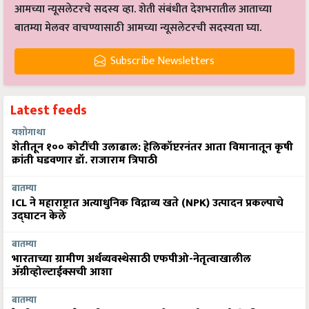
आमच्या न्यूसलेटरचे सदस्य व्हा. शेती संबंधीत देशभरातील आताच्या
बातम्या मेलवर वाचण्यासाठी आमच्या न्यूसलेटरची सदस्यता घ्या.
Subscribe Newsletters
Latest feeds
यशोगाथा
शेतीतून १०० कोटींची उलाढाल: हेलिकॉप्टरनंतर आता विमानातून कृषी
क्रांती घडवणार डॉ. राजाराम त्रिपाठी
बातम्या
ICL ने महाराष्ट्रात अत्याधुनिक विद्राव्य खते (NPK) उत्पादन प्रकल्पाचे
उद्घाटन केले
बातम्या
भारताच्या ग्रामीण अर्थव्यवस्थेसाठी एफपीओ-नेतृत्वाखालील
अ‍ॅग्रीव्होल्टाईक्सची आशा
बातम्या