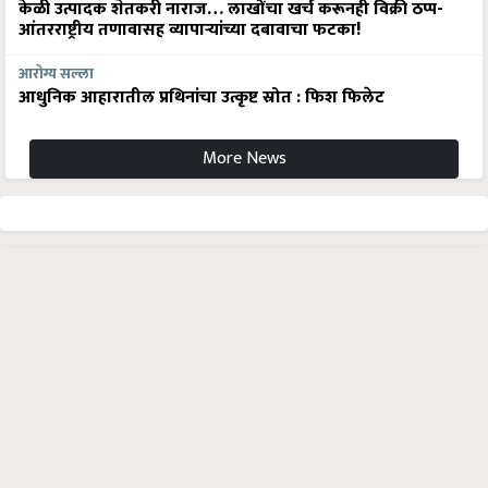
केळी उत्पादक शेतकरी नाराज… लाखोंचा खर्च करूनही विक्री ठप्प-
आंतरराष्ट्रीय तणावासह व्यापाऱ्यांच्या दबावाचा फटका!
आरोग्य सल्ला
आधुनिक आहारातील प्रथिनांचा उत्कृष्ट स्रोत : फिश फिलेट
More News