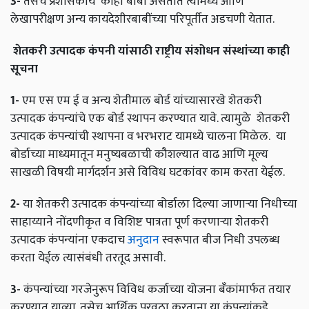
3-
तसेच प्रशासकीय काही बाबी असतात त्यामध्ये आणि
लेखापरीक्षण अन्य कायदेशीरबाबींच्या परिपूर्तीत अडचणी येतात.
शेतकरी
उत्पादक
कंपनी
यांसाठी
राष्ट्रीय
संशोधन
संस्थांच्या
काही
सूचना
1-
एम एस एम ई व अन्य शेतीमाल बोर्ड यांच्यासारखे शेतकरी
उत्पादक कंपन्यांचे एक बोर्ड स्थापन करण्यात यावे. त्यामुळे शेतकरी
उत्पादक कंपन्यांची स्थापना व भरभराट यामध्ये चालना मिळेल. या
बोर्डाच्या माध्यमातून मनुष्यबळाची कौशल्यात वाढ आणि मूल्य
साखळी विषयी मार्गदर्शन असे विविध घटकांवर काम करता येईल.
2-
या शेतकरी उत्पादक कंपन्यांच्या बोर्डाला दिल्या जाणाऱ्या निधीच्या
साहाय्याने नोंदणीकृत व विशिष्ट पात्रता पूर्ण करणाऱ्या शेतकरी
उत्पादक कंपन्यांना एकदाच
अनुदान
स्वरूपात बीज निधी उपलब्ध
करता येईल त्यासंबंधी तरतूद असावी.
3-
कंपन्यांच्या गरजेनुरूप विविध कर्जाच्या योजना बँकांमार्फत तयार
करण्यात याव्या. तसेच आर्थिक पुरवठा करताना या कंपन्यांकडे