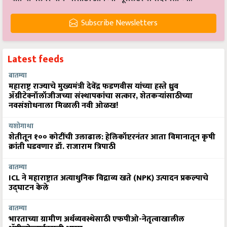
Subscribe Newsletters
Latest feeds
बातम्या
महाराष्ट्र राज्याचे मुख्यमंत्री देवेंद्र फडणवीस यांच्या हस्ते ध्रुव
ॲग्रीटेक्नॉलॉजीजच्या संस्थापकांचा सत्कार, शेतकऱ्यांसाठीच्या
नवसंशोधनाला मिळाली नवी ओळख!
यशोगाथा
शेतीतून १०० कोटींची उलाढाल: हेलिकॉप्टरनंतर आता विमानातून कृषी
क्रांती घडवणार डॉ. राजाराम त्रिपाठी
बातम्या
ICL ने महाराष्ट्रात अत्याधुनिक विद्राव्य खते (NPK) उत्पादन प्रकल्पाचे
उद्घाटन केले
बातम्या
भारताच्या ग्रामीण अर्थव्यवस्थेसाठी एफपीओ-नेतृत्वाखालील