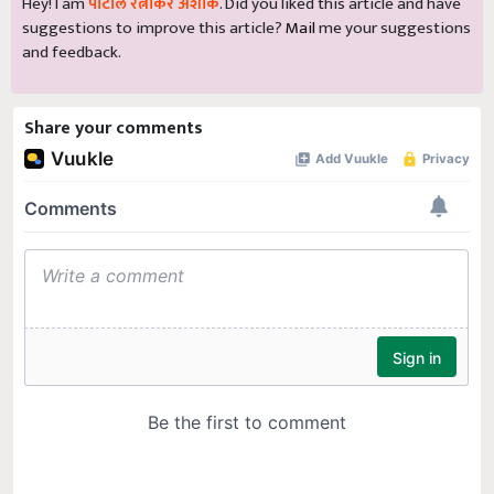
Hey! I am
पाटील रत्नाकर अशोक
. Did you liked this article and have
suggestions to improve this article?
Mail
me your suggestions
and feedback.
Share your comments