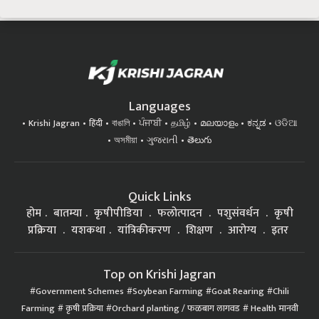
Languages
Krishi Jagran
हिंदी
বাঙালি
ਪੰਜਾਬੀ
தமிழ்
മലയാളം
ಕನ್ನಡ
ଓଡିଆ
অসমীয়া
ગુજરાતી
తెలుగు
Quick Links
होम
बातम्या
कृषीपीडिया
फलोत्पादन
पशुसंवर्धन
कृषी
प्रक्रिया
यशकथा
यांत्रिकीकरण
शिक्षण
आरोग्य
इतर
Top on Krishi Jagran
Government Schemes
Soybean Farming
Goat Rearing
Chili
Farming
कृषी प्रक्रिया
Orchard planting / फळबाग लागवड
Health मानवी