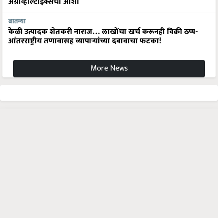
अ‍ॅग्रीव्होल्टाईक्सची आशा
बातम्या
केळी उत्पादक शेतकरी नाराज… लाखोंचा खर्च करूनही विक्री ठप्प-
आंतरराष्ट्रीय तणावासह व्यापाऱ्यांच्या दबावाचा फटका!
More News