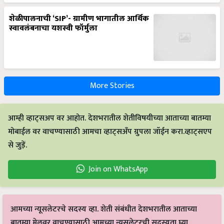
शेळीपालनाची ‘SIP’- ग्रामीण भागातील आर्थिक
स्वावलंबनाचा यशस्वी फॉर्मुला
More Stories
आम्ही व्हाट्सअप वर आहोत. देशभरातील शेतीविषयीच्या आताच्या बातम्या
मोबाईल वर वाचण्यासाठी आमचा व्हाट्सअँप ग्रुपला जॉईन करा.व्हाट्सएप
से जुड़ें.
Join on WhatsApp
आमच्या न्यूसलेटरचे सदस्य व्हा. शेती संबंधीत देशभरातील आताच्या
बातम्या मेलवर वाचण्यासाठी आमच्या न्यूसलेटरची सदस्यता घ्या.