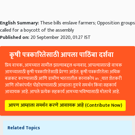
English Summary:
These bills enslave farmers; Opposition groups
called for a boycott of the assembly
Published on:
20 September 2020, 01:27 IST
कृषी पत्रकारितेसाठी आपला पाठिंबा दर्शवा
प्रिय वाचक, आमच्यात सामील झाल्याबद्दल धन्यवाद. आपल्यासारखे वाचक
आमच्यासाठी कृषी पत्रकारितेसाठी प्रेरणा आहेत. कृषी पत्रकारितेला अधिक
बळकट करण्यासाठी आणि ग्रामीण भारतातील कानाकोप in्यात शेतकरी
आणि लोकांपर्यंत पोहोचण्यासाठी आम्हाला तुमचे समर्थन किंवा सहकार्य
आवश्यक आहे. आपले प्रत्येक सहकार्य आमच्या भविष्यासाठी मोलाचे आहे.
आपण आम्हाला समर्थन करणे आवश्यक आहे (Contribute Now)
Related Topics