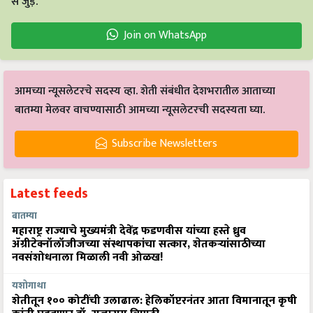
से जुड़ें.
Join on WhatsApp
आमच्या न्यूसलेटरचे सदस्य व्हा. शेती संबंधीत देशभरातील आताच्या
बातम्या मेलवर वाचण्यासाठी आमच्या न्यूसलेटरची सदस्यता घ्या.
Subscribe Newsletters
Latest feeds
बातम्या
महाराष्ट्र राज्याचे मुख्यमंत्री देवेंद्र फडणवीस यांच्या हस्ते ध्रुव
ॲग्रीटेक्नॉलॉजीजच्या संस्थापकांचा सत्कार, शेतकऱ्यांसाठीच्या
नवसंशोधनाला मिळाली नवी ओळख!
यशोगाथा
शेतीतून १०० कोटींची उलाढाल: हेलिकॉप्टरनंतर आता विमानातून कृषी