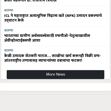
क्रांती घडवणार डॉ. राजाराम त्रिपाठी
बातम्या
ICL ने महाराष्ट्रात अत्याधुनिक विद्राव्य खते (NPK) उत्पादन प्रकल्पाचे
उद्घाटन केले
बातम्या
भारताच्या ग्रामीण अर्थव्यवस्थेसाठी एफपीओ-नेतृत्वाखालील
अ‍ॅग्रीव्होल्टाईक्सची आशा
बातम्या
केळी उत्पादक शेतकरी नाराज… लाखोंचा खर्च करूनही विक्री ठप्प-
आंतरराष्ट्रीय तणावासह व्यापाऱ्यांच्या दबावाचा फटका!
More News