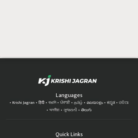
Languages
Krishi Jagran
हिंदी
বাঙালি
ਪੰਜਾਬੀ
தமிழ்
മലയാളം
ಕನ್ನಡ
ଓଡିଆ
অসমীয়া
ગુજરાતી
తెలుగు
Quick Links