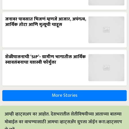
जनावर पावसात भिजणं म्हणजे आजार, अपंगत्व,
आर्थिक तोटा आणि मृत्यूची चाहूल
शेळीपालनाची ‘SIP’- ग्रामीण भागातील आर्थिक
स्वावलंबनाचा यशस्वी फॉर्मुला
More Stories
आम्ही व्हाट्सअप वर आहोत. देशभरातील शेतीविषयीच्या आताच्या बातम्या
मोबाईल वर वाचण्यासाठी आमचा व्हाट्सअँप ग्रुपला जॉईन करा.व्हाट्सएप