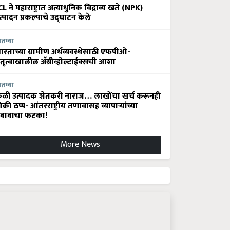
CL ने महाराष्ट्रात अत्याधुनिक विद्राव्य खते (NPK)
त्पादन प्रकल्पाचे उद्घाटन केले
ातम्या
ारताच्या ग्रामीण अर्थव्यवस्थेसाठी एफपीओ-
ेतृत्वाखालील अ‍ॅग्रीव्होल्टाईक्सची आशा
ातम्या
ेळी उत्पादक शेतकरी नाराज… लाखोंचा खर्च करूनही
िक्री ठप्प- आंतरराष्ट्रीय तणावासह व्यापाऱ्यांच्या
बावाचा फटका!
More News