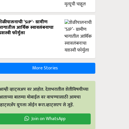
शेळीपालनाची ‘SIP’- ग्रामीण
भागातील आर्थिक स्वावलंबनाचा
यशस्वी फॉर्मुला
More Stories
आम्ही व्हाट्सअप वर आहोत. देशभरातील शेतीविषयीच्या
आताच्या बातम्या मोबाईल वर वाचण्यासाठी आमचा
व्हाट्सअँप ग्रुपला जॉईन करा.व्हाट्सएप से जुड़ें.
Join on WhatsApp