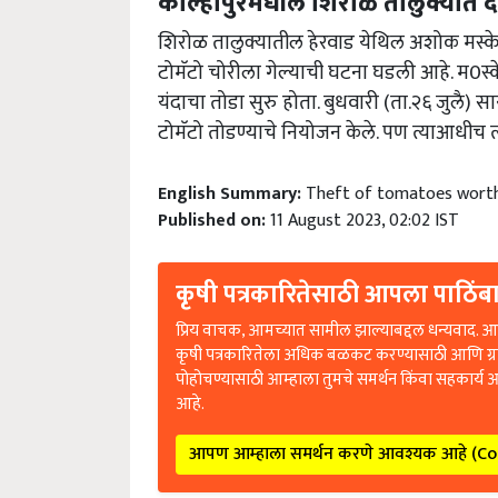
कोल्हापुरमधील शिरोळ तालुक्यात 
शिरोळ तालुक्यातील हेरवाड येथिल अशोक मस्के 
टोमॅटो चोरीला गेल्याची घटना घडली आहे. म0स्के हे प
यंदाचा तोडा सुरु होता. बुधवारी (ता.२६ जुलै) सा
टोमॅटो तोडण्याचे नियोजन केले. पण त्याआधीच त
English Summary:
Theft of tomatoes worth
Published on:
11 August 2023, 02:02 IST
कृषी पत्रकारितेसाठी आपला पाठिंबा
प्रिय वाचक, आमच्यात सामील झाल्याबद्दल धन्यवाद. आप
कृषी पत्रकारितेला अधिक बळकट करण्यासाठी आणि ग्
पोहोचण्यासाठी आम्हाला तुमचे समर्थन किंवा सहकार्य 
आहे.
आपण आम्हाला समर्थन करणे आवश्यक आहे (C