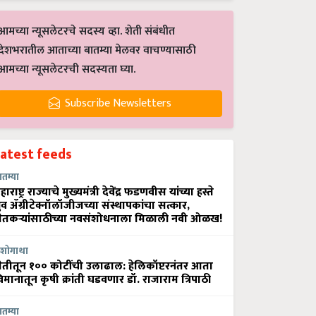
आमच्या न्यूसलेटरचे सदस्य व्हा. शेती संबंधीत
देशभरातील आताच्या बातम्या मेलवर वाचण्यासाठी
आमच्या न्यूसलेटरची सदस्यता घ्या.
Subscribe Newsletters
Latest feeds
ातम्या
हाराष्ट्र राज्याचे मुख्यमंत्री देवेंद्र फडणवीस यांच्या हस्ते
्रुव ॲग्रीटेक्नॉलॉजीजच्या संस्थापकांचा सत्कार,
ेतकऱ्यांसाठीच्या नवसंशोधनाला मिळाली नवी ओळख!
शोगाथा
ेतीतून १०० कोटींची उलाढाल: हेलिकॉप्टरनंतर आता
िमानातून कृषी क्रांती घडवणार डॉ. राजाराम त्रिपाठी
ातम्या