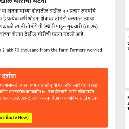
देखील चोरीची घटना
या शेतकऱ्याच्या शेतातील देखील ५० हजार रुपयांचे
्रत्येक वर्षी थोड्या क्षेत्रावर टोमॅटो करतात. त्यांचा
यंकाळी त्यांनी टोमॅटोची स्थिती पाहून गुरुवारी (ता.२७)
्यांच्या शेतात देखील चोरीची घटना घडली आहे.
 2 lakh 70 thousand from the farm Farmers worried
 दर्शवा
ल्यासारखे वाचक आमच्यासाठी कृषी पत्रकारितेसाठी प्रेरणा आहेत.
रामीण भारतातील कानाकोप in्यात शेतकरी आणि लोकांपर्यंत
आवश्यक आहे. आपले प्रत्येक सहकार्य आमच्या भविष्यासाठी मोलाचे
ontribute Now)