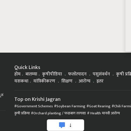
Quick Links
होम
बातम्या
कृषीपीडिया
फलोत्पादन
पशुसंवर्धन
कृषी प्रक
यशकथा
यांत्रिकीकरण
शिक्षण
आरोग्य
इतर
್ನಡ
Top on Krishi Jagran
Government Schemes
Soybean Farming
Goat Rearing
Chili Farm
कृषी प्रक्रिया
Orchard planting / फळबाग लागवड
Health मानवी आरोग्य