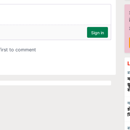
ब
म
ध
श
य
श
व
ब