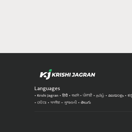
Languages
Krishi Jagran
हिंदी
বাঙালি
ਪੰਜਾਬੀ
தமிழ்
മലയാളം
ಕನ
ଓଡିଆ
অসমীয়া
ગુજરાતી
తెలుగు