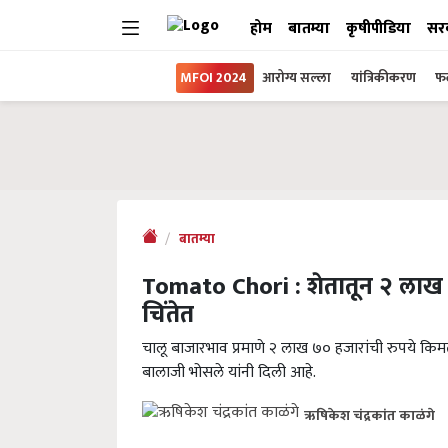
होम
बातम्या
कृषीपीडिया
सर
MFOI 2024
आरोग्य सल्ला
यांत्रिकीकरण
फल
बातम्या
Tomato Chori : शेतातून २ लाख ७
चिंतेत
चालू बाजारभाव प्रमाणे २ लाख ७० हजारांची रुपये कि
बालाजी भोसले यांनी दिली आहे.
ऋषिकेश चंद्रकांत काळंगे