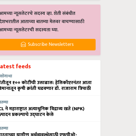
आमच्या न्यूसलेटरचे सदस्य व्हा. शेती संबंधीत
देशभरातील आताच्या बातम्या मेलवर वाचण्यासाठी
आमच्या न्यूसलेटरची सदस्यता घ्या.
Subscribe Newsletters
Latest feeds
शोगाथा
ेतीतून १०० कोटींची उलाढाल: हेलिकॉप्टरनंतर आता
िमानातून कृषी क्रांती घडवणार डॉ. राजाराम त्रिपाठी
ातम्या
CL ने महाराष्ट्रात अत्याधुनिक विद्राव्य खते (NPK)
त्पादन प्रकल्पाचे उद्घाटन केले
ातम्या
ारताच्या ग्रामीण अर्थव्यवस्थेसाठी एफपीओ-