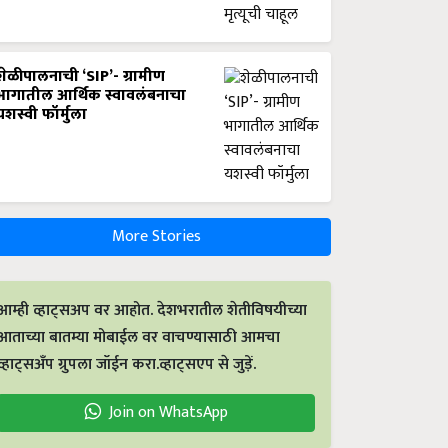
शेळीपालनाची ‘SIP’- ग्रामीण
भागातील आर्थिक स्वावलंबनाचा
यशस्वी फॉर्मुला
More Stories
आम्ही व्हाट्सअप वर आहोत. देशभरातील शेतीविषयीच्या
आताच्या बातम्या मोबाईल वर वाचण्यासाठी आमचा
व्हाट्सअँप ग्रुपला जॉईन करा.व्हाट्सएप से जुड़ें.
Join on WhatsApp