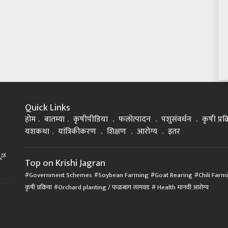
Quick Links
होम
बातम्या
कृषीपीडिया
फलोत्पादन
पशुसंवर्धन
कृषी प्रक
यशकथा
यांत्रिकीकरण
शिक्षण
आरोग्य
इतर
್ನಡ
Top on Krishi Jagran
Government Schemes
Soybean Farming
Goat Rearing
Chili Farm
कृषी प्रक्रिया
Orchard planting / फळबाग लागवड
Health मानवी आरोग्य