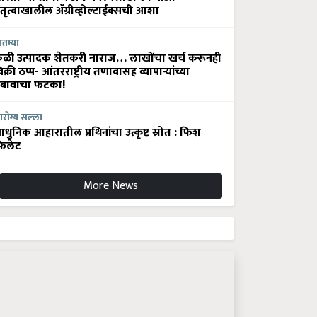
ेतृत्वाखालील अ‍ॅग्रीव्होल्टाईक्सची आशा
ातम्या
ेळी उत्पादक शेतकरी नाराज… लाखोंचा खर्च करूनही
िक्री ठप्प- आंतरराष्ट्रीय तणावासह व्यापाऱ्यांच्या
बावाचा फटका!
रोग्य सल्ला
धुनिक आहारातील प्रथिनांचा उत्कृष्ट स्रोत : फिश
िलेट
More News