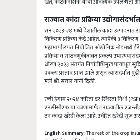
खते, कीटकनाशके यांची आवश्यक उपलब्धता आहे अ
राज्यात कांदा प्रक्रिया उद्योगासंदर्भा
सन २०२३-२४ मध्ये देशातील कांदा उत्पादनात राज
विकिरण प्रक्रिया केंद्रे आहेत. त्यापैकी ३ विकिरण क
महामार्गालगत नियोजित औद्योगिक नोडमध्ये ईरॅड
प्रक्रिया व साठवणुकीबाबत प्रकल्प उभारण्यासंदर्भ
धोरण २०२३ अंतर्गत निर्यातीभिमुख पायाभूत सुविध
प्रकल्प प्रस्ताव प्राप्त झाले असून त्यासंदर्भात
मंत्री श्री. सत्तार यांनी दिली.
रब्बी हंगाम २०२४ करिता दर स्थिरता निधी (PSF)
एनसीसीएफ या यंत्रणांमार्फत राज्यातील एजन्सीद्
टन कांदा खरेदी केला आहे. उर्वरित खरेदी सुरू असल
English Summary:
The rest of the crop insu