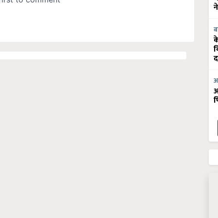
न
ब
क
व
द
आ
आ
फ