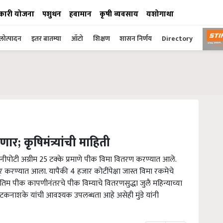
कारी योजना
पशुधन
हवामान
कृषी व्यवसाय
यशोगाथा
ोत्पादन
इतर बातम्या
ऑटो
शिक्षण
शासन निर्णय
Directory
ार; कृषिमंत्र्यांची माहिती
ीपोटी अग्रीम 25 टक्के प्रमाणे पीक विमा वितरण करण्यात आले.
ंजूर करण्यात आला. यापैकी 4 हजार कोटींपेक्षा जास्त विमा रकमेचे
िम पीक कापणीनंतरचे पीक विम्याचे वितरणसुद्धा जुलै महिन्याच्या
 कीटकनाशके यांची आवश्यक उपलब्धता आहे असेही मुंडे यांनी