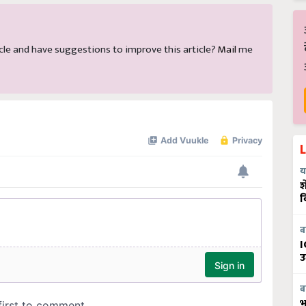
rticle and have suggestions to improve this article?
Mail
me
य
श
व
ब
I
उ
ब
भ