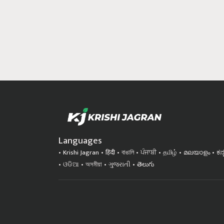
Languages
Krishi Jagran
हिंदी
বাঙালি
ਪੰਜਾਬੀ
தமிழ்
മലയാളം
ಕನ
ଓଡିଆ
অসমীয়া
ગુજરાતી
తెలుగు