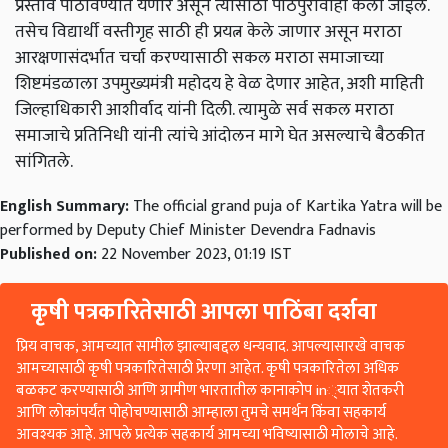
प्रस्ताव पाठविण्यात येणार असून त्यासाठी पाठपुरावाही केला जाईल.
तसेच विद्यार्थी वस्तीगृह साठी ही प्रयत्न केले जाणार असून मराठा
आरक्षणासंदर्भात चर्चा करण्यासाठी सकल मराठा समाजाच्या
शिष्टमंडळाला उपमुख्यमंत्री महोदय हे वेळ देणार आहेत, अशी माहिती
जिल्हाधिकारी आशीर्वाद यांनी दिली. त्यामुळे सर्व सकल मराठा
समाजाचे प्रतिनिधी यांनी त्यांचे आंदोलन मागे घेत असल्याचे बैठकीत
सांगितले.
English Summary:
The official grand puja of Kartika Yatra will be
performed by Deputy Chief Minister Devendra Fadnavis
Published on:
22 November 2023, 01:19 IST
कृषी पत्रकारितेसाठी आपला पाठिंबा दर्शवा
प्रिय वाचक, आमच्यात सामील झाल्याबद्दल धन्यवाद. आपल्यासारखे वाचक
आमच्यासाठी कृषी पत्रकारितेसाठी प्रेरणा आहेत. कृषी पत्रकारितेला अधिक
बळकट करण्यासाठी आणि ग्रामीण भारतातील कानाकोप in्यात शेतकरी
आणि लोकांपर्यंत पोहोचण्यासाठी आम्हाला तुमचे समर्थन किंवा सहकार्य
आवश्यक आहे. आपले प्रत्येक सहकार्य आमच्या भविष्यासाठी मोलाचे आहे.