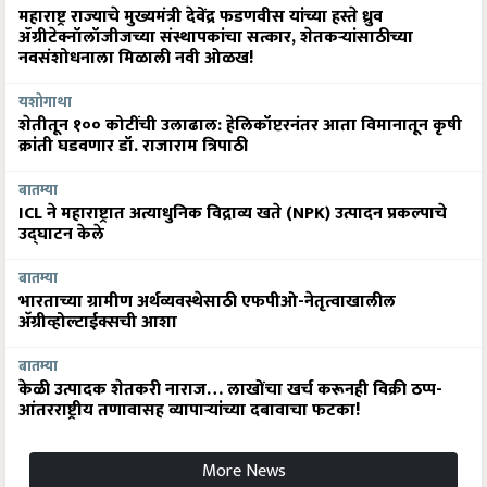
महाराष्ट्र राज्याचे मुख्यमंत्री देवेंद्र फडणवीस यांच्या हस्ते ध्रुव
ॲग्रीटेक्नॉलॉजीजच्या संस्थापकांचा सत्कार, शेतकऱ्यांसाठीच्या
नवसंशोधनाला मिळाली नवी ओळख!
यशोगाथा
शेतीतून १०० कोटींची उलाढाल: हेलिकॉप्टरनंतर आता विमानातून कृषी
क्रांती घडवणार डॉ. राजाराम त्रिपाठी
बातम्या
ICL ने महाराष्ट्रात अत्याधुनिक विद्राव्य खते (NPK) उत्पादन प्रकल्पाचे
उद्घाटन केले
बातम्या
भारताच्या ग्रामीण अर्थव्यवस्थेसाठी एफपीओ-नेतृत्वाखालील
अ‍ॅग्रीव्होल्टाईक्सची आशा
बातम्या
केळी उत्पादक शेतकरी नाराज… लाखोंचा खर्च करूनही विक्री ठप्प-
आंतरराष्ट्रीय तणावासह व्यापाऱ्यांच्या दबावाचा फटका!
More News