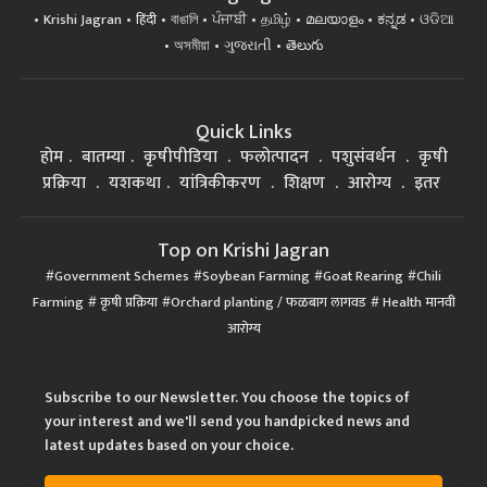
Krishi Jagran
हिंदी
বাঙালি
ਪੰਜਾਬੀ
தமிழ்
മലയാളം
ಕನ್ನಡ
ଓଡିଆ
অসমীয়া
ગુજરાતી
తెలుగు
Quick Links
होम
बातम्या
कृषीपीडिया
फलोत्पादन
पशुसंवर्धन
कृषी
प्रक्रिया
यशकथा
यांत्रिकीकरण
शिक्षण
आरोग्य
इतर
Top on Krishi Jagran
Government Schemes
Soybean Farming
Goat Rearing
Chili
Farming
कृषी प्रक्रिया
Orchard planting / फळबाग लागवड
Health मानवी
आरोग्य
Subscribe to our Newsletter. You choose the topics of
your interest and we'll send you handpicked news and
latest updates based on your choice.