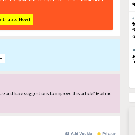
न
ब
ontribute Now)
क
व
द
आ
आ
me
फ
rticle and have suggestions to improve this article?
Mail
me