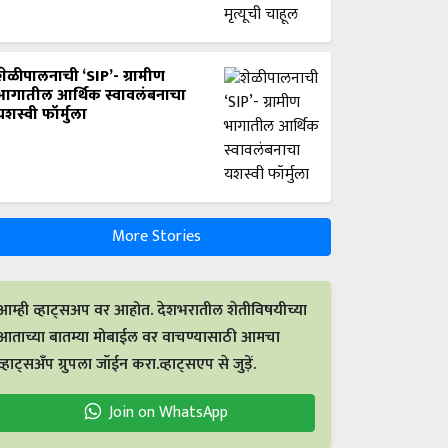
शेळीपालनाची ‘SIP’- ग्रामीण
भागातील आर्थिक स्वावलंबनाचा
यशस्वी फॉर्मुला
More Stories
आम्ही व्हाट्सअप वर आहोत. देशभरातील शेतीविषयीच्या
आताच्या बातम्या मोबाईल वर वाचण्यासाठी आमचा
व्हाट्सअँप ग्रुपला जॉईन करा.व्हाट्सएप से जुड़ें.
Join on WhatsApp