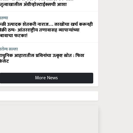
ेतृत्वाखालील अ‍ॅग्रीव्होल्टाईक्सची आशा
ातम्या
ेळी उत्पादक शेतकरी नाराज… लाखोंचा खर्च करूनही
िक्री ठप्प- आंतरराष्ट्रीय तणावासह व्यापाऱ्यांच्या
बावाचा फटका!
रोग्य सल्ला
धुनिक आहारातील प्रथिनांचा उत्कृष्ट स्रोत : फिश
िलेट
More News