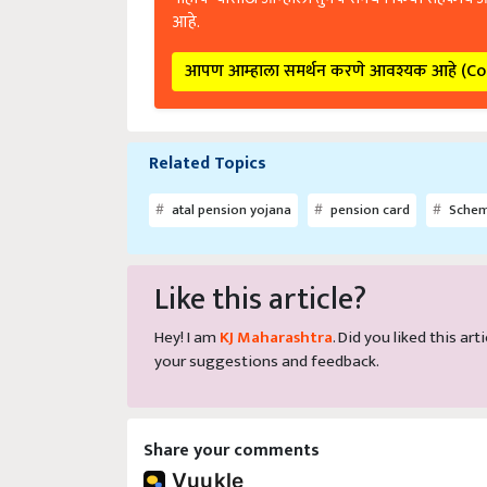
आहे.
आपण आम्हाला समर्थन करणे आवश्यक आहे (C
Related Topics
atal pension yojana
pension card
Sche
Like this article?
Hey! I am
KJ Maharashtra
. Did you liked this a
your suggestions and feedback.
Share your comments