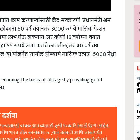
रात काम करणार्‍यांसाठी केंद्र सरकारची 'प्रधानमंत्री श्रम
लोकांना 60 वर्ष वयानंतर 3000 रुपये मासिक पेन्शन
नेचा लाभ घेऊ शकतात. जर कोणी 18 वर्षांच्या वयात
महा 55 रुपये जमा करावे लागतील, तर 40 वर्ष वय
या योजनेत सामील होण्याचे मासिक उत्पन्न 15000 पेक्षा
य
ecoming the basis of old age by providing good
श
mes
व
ब
I
 दर्शवा
उ
ल्यासारखे वाचक आमच्यासाठी कृषी पत्रकारितेसाठी प्रेरणा आहेत.
रामीण भारतातील कानाकोप in्यात शेतकरी आणि लोकांपर्यंत
ब
भ
आवश्यक आहे. आपले प्रत्येक सहकार्य आमच्या भविष्यासाठी मोलाचे