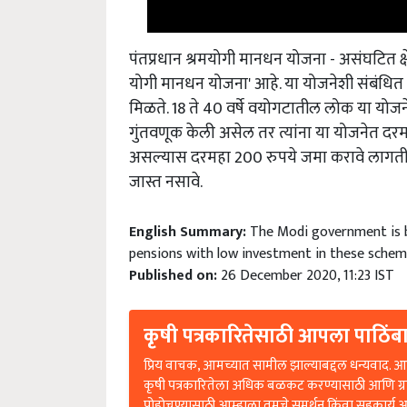
पंतप्रधान श्रमयोगी मानधन योजना - असंघटित क्षेत्
योगी मानधन योजना' आहे. या योजनेशी संबंधित 
मिळते. 18 ते 40 वर्षे वयोगटातील लोक या योज
गुंतवणूक केली असेल तर त्यांना या योजनेत दर
असल्यास दरमहा 200 रुपये जमा करावे लागतील. 
जास्त नसावे.
English Summary:
The Modi government is b
pensions with low investment in these sche
Published on:
26 December 2020, 11:23 IST
कृषी पत्रकारितेसाठी आपला पाठिंबा
प्रिय वाचक, आमच्यात सामील झाल्याबद्दल धन्यवाद. आप
कृषी पत्रकारितेला अधिक बळकट करण्यासाठी आणि ग्
पोहोचण्यासाठी आम्हाला तुमचे समर्थन किंवा सहकार्य 