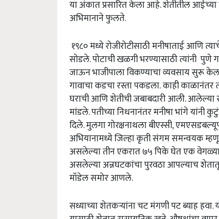
या अंकात प्रसारित केला आहे. शेतीतील आईच्या 
अभिमानाने फुलते.
१९८० मध्ये रोजीरोटीसाठी मनीषाताई आणि त्य
सोडले. पोटाची खळगी भरण्यासाठी त्यांनी पुणे 
जाऊन भाजीपाला विकण्याचा व्यवसाय सुरू केला.
गावाचा कडचा रस्ता पकडला.
काही काळानंतर त्
घराची आणि शेतीची जबाबदारी आली. आलेल्या संक
मांडले. पतीच्या निधनानंतर मनीषा भांगे यांनी कु
दिले. मुलगा गोरक्षनाथला बीएस्सी
,
एमएसडबल्यूपर्य
अभियानामध्ये जिल्हा कृती संगम समन्वयक म्हणू
असलेल्या तीन एकरात ७५ पिके घेत एक वेगळ्या
असलेल्या अन्नघटकांचा पुरवठा आपल्याच शेतातू
मॉडेल समोर आ
णले.
सध्याच्या शेतकऱ्यांना चट मंगणी पट ब्याह हवा.