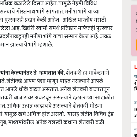
डे अधिक वळालेले दिसत आहेत. यामुळे नेहमी विविध
्याचे गोरक्षनाथ भांगे सांगतात. मनीषा भांगे यांच्या
ंना पुरस्करही प्रदान केली आहेत. अखिल भारतीय मराठी
ला आहे. दिंडोरी स्वामी समर्थ प्रतिष्ठान मार्फतही पुरस्कार
प्रदर्शनाकडूनही मनीषा भांगे यांचा सन्मान केला आहे. जवळ
मान झाल्याचे भांगे म्हणाले.
 यांना केल्यानंतर ते म्हणतात की
,
शेतकरी हा मार्केटमागे
य
होते. शेतीकडे आपण पेशा म्हणून पाहत नसल्याने आपले
श
ाहत आपले धोके वाढत असतात. अनेक शेतकरी बाजारातून
व
तकरी बाजारावर अवलंबून असल्याने दलालांच्या साखळीत
ब
अधिक उत्पन्न काढायचे असल्याने शेतकरी मोठ्या
I
 यामुळे खर्च अधिक होत असतो. यासह शेतीत विविध ट्रेड
उ
युब,
माध्यमांवरील अनेक यशस्वी कथांना शेतकरी बळी
ब
भ