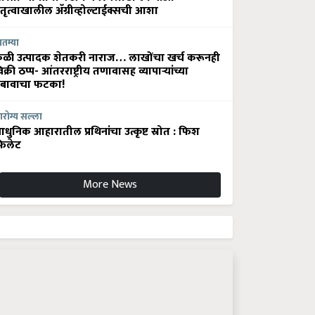
ेतृत्वाखालील अ‍ॅग्रीव्होल्टाईक्सची आशा
ातम्या
ेळी उत्पादक शेतकरी नाराज… लाखोंचा खर्च करूनही
िक्री ठप्प- आंतरराष्ट्रीय तणावासह व्यापाऱ्यांच्या
बावाचा फटका!
रोग्य सल्ला
धुनिक आहारातील प्रथिनांचा उत्कृष्ट स्रोत : फिश
िलेट
More News