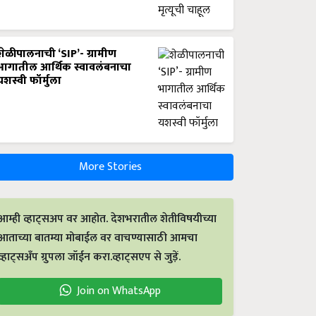
शेळीपालनाची ‘SIP’- ग्रामीण
भागातील आर्थिक स्वावलंबनाचा
यशस्वी फॉर्मुला
More Stories
आम्ही व्हाट्सअप वर आहोत. देशभरातील शेतीविषयीच्या
आताच्या बातम्या मोबाईल वर वाचण्यासाठी आमचा
व्हाट्सअँप ग्रुपला जॉईन करा.व्हाट्सएप से जुड़ें.
Join on WhatsApp