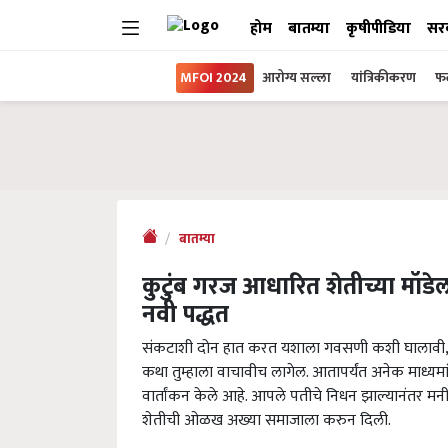
होम
बातम्या
कृषीपीडिया
सर
MFOI 2024
आरोग्य सल्ला
यांत्रिकीकरण
फल
बातम्या
कुटुंब गरज आधारित शेतीच्या मॉडेल
नवी पद्धत
संकटाशी दोन हात करत यशाला गवसणी कशी घालावी, याचं
कथा तुम्हाला वाचावीच लागेल. आतापर्यंत अनेक माध्यमां
वार्तांकन केले आहे. आपले पतीचे निधन झाल्यानंतर मनी
शेतीची ओळख अख्या समाजाला करुन दिली.