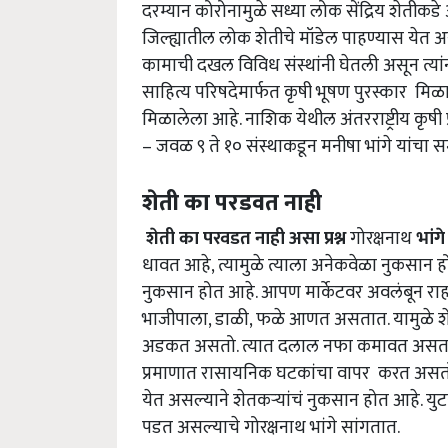
दरम्यान कोरोनामुळे सध्या लोक सेंद्रिय शेतीक
जिल्ह्यातील लोक शेतीचे मॉडेल पाहण्यास येत असल
कामाची दखल विविध संस्थांनी घेतली असून त्या
साहित्य परिषदेमार्फत कृषी भूषण पुरस्कार मिळाले
मिळालेला आहे. नाशिक येथील अंतरराष्ट्रीय कृषी 
– जवळ ९ ते १० संस्थाकडून मनीषा भांगे यांचा सन्
शेती का परडवत नाही
शेती का परवडत नाही असा प्रश्न
गोरक्षनाथ
भांगे
धावत आहे,
त्यामुळे त्याला अनेकवेळा नुकसान 
नुकसान होत आहे. आपण मार्केटवर अवलंबून र
भाजीपाला
,
डाळी
,
फळे आणत असतात. यामुळे शे
अडकत असतो. त्यात दलाल नफा कमावत असतात. 
प्रमाणात रासायनिक घटकांचा वापर करत असतो.
येत असल्याने शेतकऱ्यांच
ं नुकसान होत आहे. युट
पडत असल्याचे गोरक्षनाथ भांगे सांगतात.