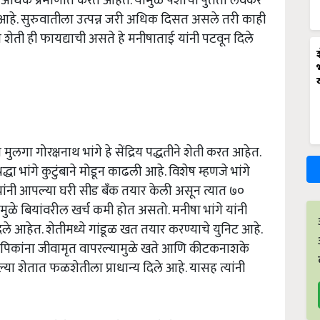
अधिक प्रमाणात करत आहेत. यामुळे पैशाची पुर्तता लवकर
आहे. सुरुवातीला उत्पन्न जरी अधिक दिसत असले तरी काही
िय शेती ही फायद्याची असते हे मनीषाताई यांनी पटवून दिले
ा मुलगा गोरक्षनाथ भांगे हे सेंद्रिय पद्धतीने शेती करत आहेत.
रद्धा भांगे कुटुंबाने मोडून काढली आहे. विशेष म्हणजे भांगे
त्यांनी आपल्या घरी सीड बँक तयार केली असून त्यात ७०
यामुळे बियांवरील खर्च कमी होत असतो. मनीषा भांगे यांनी
दिले आहेत. शेतीमध्ये गांडूळ खत तयार करण्याचे युनिट आहे.
ते. पिकांना जीवामृत वापरल्यामुळे खते आणि कीटकनाशके
या शेतात फळशेतीला प्राधान्य दिले आहे. यासह त्यांनी