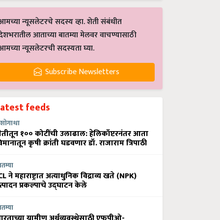
आमच्या न्यूसलेटरचे सदस्य व्हा. शेती संबंधीत
देशभरातील आताच्या बातम्या मेलवर वाचण्यासाठी
आमच्या न्यूसलेटरची सदस्यता घ्या.
Subscribe Newsletters
Latest feeds
शोगाथा
ेतीतून १०० कोटींची उलाढाल: हेलिकॉप्टरनंतर आता
िमानातून कृषी क्रांती घडवणार डॉ. राजाराम त्रिपाठी
ातम्या
CL ने महाराष्ट्रात अत्याधुनिक विद्राव्य खते (NPK)
त्पादन प्रकल्पाचे उद्घाटन केले
ातम्या
ारताच्या ग्रामीण अर्थव्यवस्थेसाठी एफपीओ-