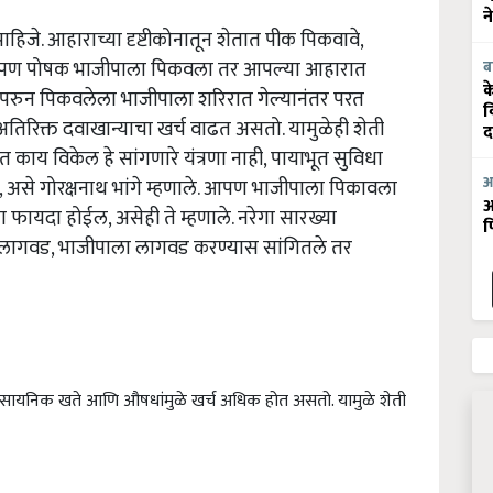
न
िजे. आहाराच्या दृष्टीकोनातून शेतात पीक पिकवावे,
ण पोषक भाजीपाला पिकवला तर आपल्या आहारात
ब
क
वापरुन पिकवलेला भाजीपाला शरिरात गेल्यानंतर परत
व
रिक्त दवाखान्याचा खर्च वाढत असतो. यामुळेही शेती
द
त काय विकेल हे सांगणारे यंत्रणा नाही, पायाभूत सुविधा
आ
,
असे ग
ोरक्षनाथ भांगे म्हणाले. आपण भाजीपाला पिकावला
आ
ंचा फायदा होईल,
असेही ते म्हणाले. नरेगा सारख्या
फ
ी लागवड
,
भाजीपाला लागवड करण्यास सांगितले तर
 रासायनिक खते आणि औषधांमुळे खर्च अधिक होत असतो. यामुळे शेती