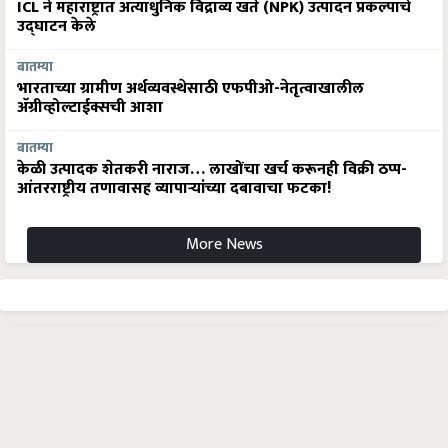
ICL ने महाराष्ट्रात अत्याधुनिक विद्राव्य खते (NPK) उत्पादन प्रकल्पाचे
उद्घाटन केले
बातम्या
भारताच्या ग्रामीण अर्थव्यवस्थेसाठी एफपीओ-नेतृत्वाखालील
अ‍ॅग्रीव्होल्टाईक्सची आशा
बातम्या
केळी उत्पादक शेतकरी नाराज… लाखोंचा खर्च करूनही विक्री ठप्प-
आंतरराष्ट्रीय तणावासह व्यापाऱ्यांच्या दबावाचा फटका!
More News