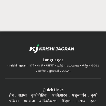
Languages
Krishi Jagran
हिंदी
বাঙালি
ਪੰਜਾਬੀ
தமிழ்
മലയാളം
ಕನ್ನಡ
ଓଡିଆ
অসমীয়া
ગુજરાતી
తెలుగు
Quick Links
होम
बातम्या
कृषीपीडिया
फलोत्पादन
पशुसंवर्धन
कृषी
प्रक्रिया
यशकथा
यांत्रिकीकरण
शिक्षण
आरोग्य
इतर