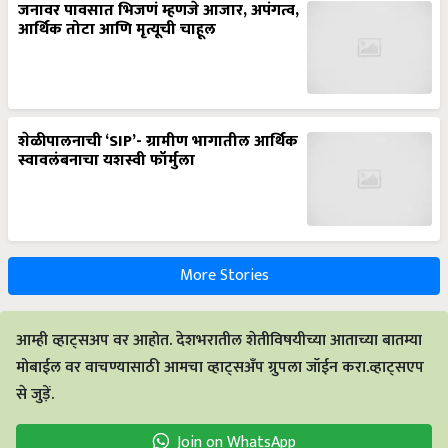
जनावर पावसात भिजणं म्हणजे आजार, अपंगत्व,
आर्थिक तोटा आणि मृत्यूची चाहूल
शेळीपालनाची ‘SIP’- ग्रामीण भागातील आर्थिक
स्वावलंबनाचा यशस्वी फॉर्मुला
More Stories
आम्ही व्हाट्सअप वर आहोत. देशभरातील शेतीविषयीच्या आताच्या बातम्या
मोबाईल वर वाचण्यासाठी आमचा व्हाट्सअँप ग्रुपला जॉईन करा.व्हाट्सएप
से जुड़ें.
Join on WhatsApp