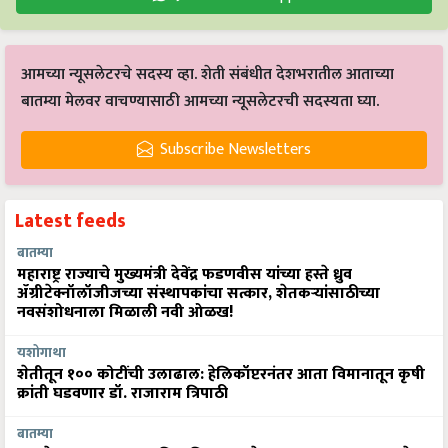
आमच्या न्यूसलेटरचे सदस्य व्हा. शेती संबंधीत देशभरातील आताच्या
बातम्या मेलवर वाचण्यासाठी आमच्या न्यूसलेटरची सदस्यता घ्या.
Subscribe Newsletters
Latest feeds
बातम्या
महाराष्ट्र राज्याचे मुख्यमंत्री देवेंद्र फडणवीस यांच्या हस्ते ध्रुव
ॲग्रीटेक्नॉलॉजीजच्या संस्थापकांचा सत्कार, शेतकऱ्यांसाठीच्या
नवसंशोधनाला मिळाली नवी ओळख!
यशोगाथा
शेतीतून १०० कोटींची उलाढाल: हेलिकॉप्टरनंतर आता विमानातून कृषी
क्रांती घडवणार डॉ. राजाराम त्रिपाठी
बातम्या