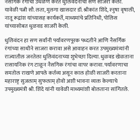
नैसर्गिक
रंगांची
उधळण
करत
धुलिवंदनाचा
सण
साजरा
केला
.
यावेळी
पत्नी
सौ
.
लता
,
मुलगा
खासदार
डॉ
.
श्रीकांत
शिंदे
,
स्नुषा
वृषाली
,
नातू
रूद्रांश
यांच्यासह
कार्यकर्ते
,
माध्यमांचे
प्रतिनिधी
,
पोलिस
यांच्यासोबत
धुळवड
साजरी
केली
.
धुलिवंदन
हा
सण
सर्वांनी
पर्यावरणपूरक
पध्दतीने
आणि
नैसर्गिक
रंगांच्या
साथीने
साजरा
करावा
असे
आवाहन
करत
उपमुख्यमंत्र्यांनी
राज्यातील
जनतेला
धुलिवंदनाच्या
शुभेच्छा
दिल्या
.
धुळवड
खेळताना
रासायनिक
रंग
टाळून
नैसगिक
रंगांचा
वापर
करावा
.
पर्यावरणाचा
समतोल
राखणे
आपले
कर्तव्य
असून
काल
होळी
साजरी
करताना
महाराष्ट्र
सुजलाम्
सुफलाम्
होवो
अशी
भावना
व्यक्त
केल्याचे
उपमुख्यमंत्री
श्री
.
शिंदे
यांनी
यावेळी
माध्यमांशी
बोलताना
सांगितले
.