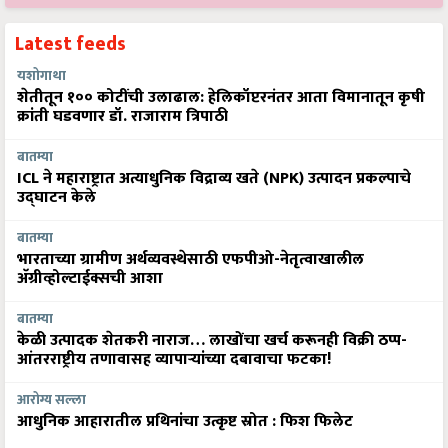
Latest feeds
यशोगाथा
शेतीतून १०० कोटींची उलाढाल: हेलिकॉप्टरनंतर आता विमानातून कृषी
क्रांती घडवणार डॉ. राजाराम त्रिपाठी
बातम्या
ICL ने महाराष्ट्रात अत्याधुनिक विद्राव्य खते (NPK) उत्पादन प्रकल्पाचे
उद्घाटन केले
बातम्या
भारताच्या ग्रामीण अर्थव्यवस्थेसाठी एफपीओ-नेतृत्वाखालील
अ‍ॅग्रीव्होल्टाईक्सची आशा
बातम्या
केळी उत्पादक शेतकरी नाराज… लाखोंचा खर्च करूनही विक्री ठप्प-
आंतरराष्ट्रीय तणावासह व्यापाऱ्यांच्या दबावाचा फटका!
आरोग्य सल्ला
आधुनिक आहारातील प्रथिनांचा उत्कृष्ट स्रोत : फिश फिलेट