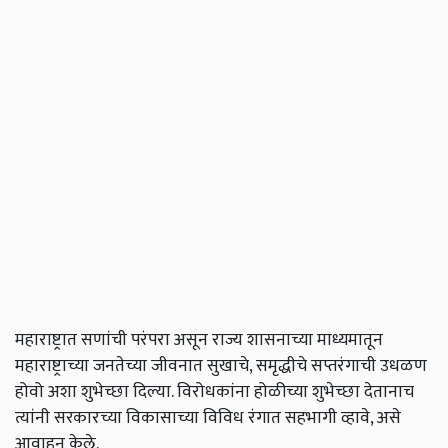
महाराष्ट्रात
सणांची
परंपरा
असून
राज्य
शासनाच्या
माध्यमातून
महाराष्ट्राच्या
जनतेच्या
जीवनात
सुखाचे
,
समृद्धीचे
सप्तरंगाची
उधळण
होवो
अशा
शुभेच्छा
दिल्या
.
विरोधकांना
होळीच्या
शुभेच्छा
देतानाच
त्यांनी
सरकारच्या
विकासाच्या
विविध
रंगात
सहभागी
व्हावे
,
असे
आवाहन
केले
.