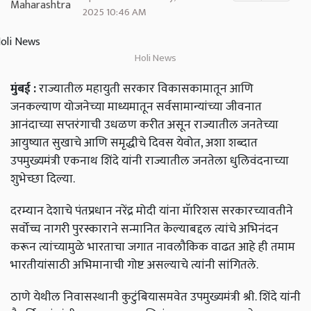
2025 10:46 AM
Holi News
मुंबई
:
राज्यातील
महायुती
सरकार
विकासकामातून
आणि
जनकल्याण
योजनेच्या
माध्यमातून
सर्वसामान्यांच्या
जीवनात
आनंदाच्या
सप्तरंगाची
उधळण
करीत
असून
राज्यातील
जनतेच्या
आयुष्यात
सुखाचे
आणि
समृद्धीचे
दिवस
येवोत
,
अशा
शब्दात
उपमुख्यमंत्री
एकनाथ
शिंदे
यांनी
राज्यातील
जनतेला
धुलिवंदनाच्या
शुभेच्छा
दिल्या
.
दरम्यान
देशाचे
पंतप्रधान
नरेंद्र
मोदी
यांना
मॅारिशस
सरकारच्यावतीने
सर्वोच्च
नागरी
पुरस्काराने
सन्मानित
केल्याबद्दल
त्यांचे
अभिनंदन
करून
त्यांच्यामुळे
भारताचा
जगात
नावलौकिक
वाढत
आहे
ही
तमाम
भारतीयांसाठी
अभिमानाची
गोष्ट
असल्याचे
त्यांनी
सांगितले
.
ठाणे
येथील
निवासस्थानी
कुटुंबियासमवेत
उपमुख्यमंत्री
श्री
.
शिंदे
यांनी