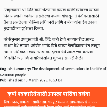
उपमुख्यमंत्री
श्री
.
शिंदे
यांनी
भेटणाऱ्या
प्रत्येक
व्यक्तीबरोबरच
त्यांच्या
निवासस्थानी
कार्यरत
असलेल्या
कर्मचाऱ्यांपासून
ते
बंदोबस्तासाठी
तैनात
असलेल्या
पोलिस
अधिकारी
आणि
कर्मचाऱ्यांना
रंग
लावत
धुळवडीच्या
शुभेच्छा
दिल्या
.
परंपरेनुसार
उपमुख्यमंत्री
श्री
.
शिंदे
यांनी
टेंभी
नाक्यावरील
आनंद
आश्रम
येथे
जाऊन
धर्मवीर
आनंद
दिघे
यांच्या
तैलचित्राला
रंग
लावून
त्यांना
अभिवादन
केले
.
तसेच
आनंदाश्रम
येथे
जमलेल्या
असंख्य
शिवसैनिक
आणि
नागरिकांसोबत
धुळवड
साजरी
केली
.
English Summary:
The development of seven colors in the life of
common people
Published on:
15 March 2025, 10:53 IST
कृषी पत्रकारितेसाठी आपला पाठिंबा दर्शवा
प्रिय वाचक, आमच्यात सामील झाल्याबद्दल धन्यवाद. आपल्यासारखे वाचक