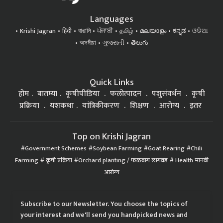
Languages
Krishi Jagran
हिंदी
বাঙালি
ਪੰਜਾਬੀ
தமிழ்
മലയാളം
ಕನ್ನಡ
ଓଡିଆ
অসমীয়া
ગુજરાતી
తెలుగు
Quick Links
होम
बातम्या
कृषीपीडिया
फलोत्पादन
पशुसंवर्धन
कृषी
प्रक्रिया
यशकथा
यांत्रिकीकरण
शिक्षण
आरोग्य
इतर
Top on Krishi Jagran
Government Schemes
Soybean Farming
Goat Rearing
Chili
Farming
कृषी प्रक्रिया
Orchard planting / फळबाग लागवड
Health मानवी
आरोग्य
Subscribe to our Newsletter. You choose the topics of
your interest and we'll send you handpicked news and