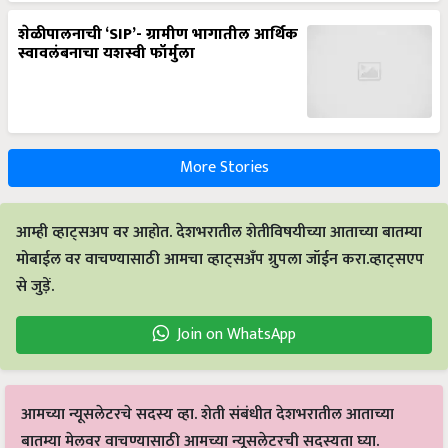
शेळीपालनाची ‘SIP’- ग्रामीण भागातील आर्थिक
स्वावलंबनाचा यशस्वी फॉर्मुला
More Stories
आम्ही व्हाट्सअप वर आहोत. देशभरातील शेतीविषयीच्या आताच्या बातम्या
मोबाईल वर वाचण्यासाठी आमचा व्हाट्सअँप ग्रुपला जॉईन करा.व्हाट्सएप
से जुड़ें.
Join on WhatsApp
आमच्या न्यूसलेटरचे सदस्य व्हा. शेती संबंधीत देशभरातील आताच्या
बातम्या मेलवर वाचण्यासाठी आमच्या न्यूसलेटरची सदस्यता घ्या.