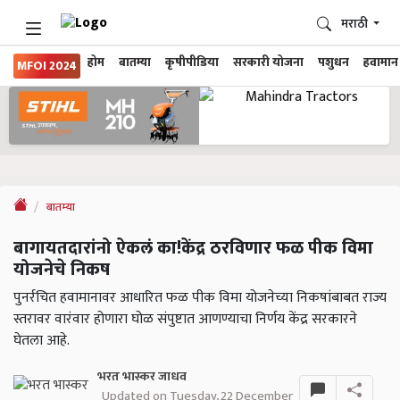
मराठी
होम
बातम्या
कृषीपीडिया
सरकारी योजना
पशुधन
हवामान
MFOI 2024
बातम्या
बागायतदारांनो ऐकलं का!केंद्र ठरविणार फळ पीक विमा
योजनेचे निकष
पुनर्रचित हवामानावर आधारित फळ पीक विमा योजनेच्या निकषांबाबत राज्य
स्तरावर वारंवार होणारा घोळ संपुष्टात आणण्याचा निर्णय केंद्र सरकारने
घेतला आहे.
भरत भास्कर जाधव
Updated on Tuesday, 22 December