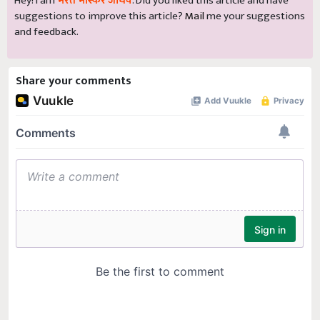
Hey! I am
भरत भास्कर जाधव
. Did you liked this article and have
suggestions to improve this article?
Mail
me your suggestions
and feedback.
Share your comments