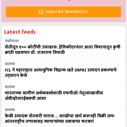
Subscribe Newsletters
Latest feeds
यशोगाथा
शेतीतून १०० कोटींची उलाढाल: हेलिकॉप्टरनंतर आता विमानातून कृषी
क्रांती घडवणार डॉ. राजाराम त्रिपाठी
बातम्या
ICL ने महाराष्ट्रात अत्याधुनिक विद्राव्य खते (NPK) उत्पादन प्रकल्पाचे
उद्घाटन केले
बातम्या
भारताच्या ग्रामीण अर्थव्यवस्थेसाठी एफपीओ-नेतृत्वाखालील
अ‍ॅग्रीव्होल्टाईक्सची आशा
बातम्या
केळी उत्पादक शेतकरी नाराज… लाखोंचा खर्च करूनही विक्री ठप्प-
आंतरराष्ट्रीय तणावासह व्यापाऱ्यांच्या दबावाचा फटका!