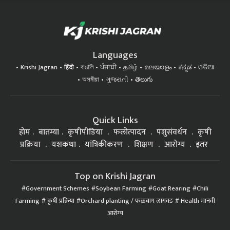
Languages
Krishi Jagran
हिंदी
বাঙালি
ਪੰਜਾਬੀ
தமிழ்
മലയാളം
ಕನ್ನಡ
ଓଡିଆ
অসমীয়া
ગુજરાતી
తెలుగు
Quick Links
होम
बातम्या
कृषीपीडिया
फलोत्पादन
पशुसंवर्धन
कृषी
प्रक्रिया
यशकथा
यांत्रिकीकरण
शिक्षण
आरोग्य
इतर
Top on Krishi Jagran
Government Schemes
Soybean Farming
Goat Rearing
Chili
Farming
कृषी प्रक्रिया
Orchard planting / फळबाग लागवड
Health मानवी
आरोग्य