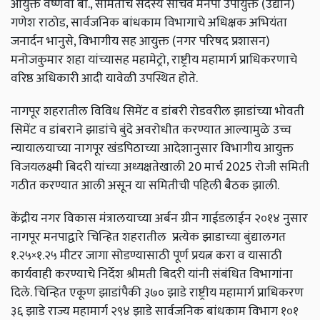
आयुक्त
वैष्णवी
बी
.,
समितीचे
सदस्य
सचिव
मनपा
उपायुक्त
(
उद्यान
)
गणेश
राठोड
,
सार्वजनिक
बांधकाम
विभागाचे
अधिक्षक
अभियंता
जनार्दन
भानुसे
,
विभागीय
सह
आयुक्त
(
नगर
परिषद
प्रशासन
)
मनोजकुमार
शहा
यांच्यासह
महामेट्रो
,
राष्ट्रीय
महामार्ग
प्राधिकरणाचे
वरिष्ठ
अधिकारी
आदी
यावेळी
उपस्थित
होते
.
नागपूर
शहरातील
विविध
सिमेंट
व
डांबरी
रोडवरील
झाडांच्या
भोवती
सिमेंट
व
डांबराने
झाडांचे
बुंदे
अवरोधीत
करण्यात
आल्यामुळे
उच्च
न्यायालयाच्या
नागपूर
खंडपिठाच्या
आदेशानुसार
विभागीय
आयुक्त
विजयलक्ष्मी
बिदरी
यांच्या
अध्यक्षतेखाली
20
मार्च
2025
रोजी
समिती
गठीत
करण्यात
आली
असून
या
समितीची
पहिली
बैठक
झाली
.
केंद्रीय
नगर
विकास
मंत्रालयाच्या
अर्बन
ग्रीन
गाईडलाईन
२०१४
नुसार
नागपूर
मनपाद्वारे
चिन्हित
शहरातील
प्रत्येक
झाडाच्या
बुंद्यालगत
१
.
२५
×
१
.
२५
मीटर
जागा
सोडण्यासाठी
पूर्ण
प्रयत्न
करा
व
यासाठी
कार्यवाही
करण्याचे
निर्देश
श्रीमती
बिदरी
यांनी
संबंधित
विभागांना
दिले
.
चिन्हित
एकूण
झाडांपैकी
३७०
झाडे
राष्ट्रीय
महामार्ग
प्राधिकरण
३६
झाडे
राज्य
महामार्ग
२९४
झाडे
सार्वजनिक
बांधकाम
विभाग
१०१