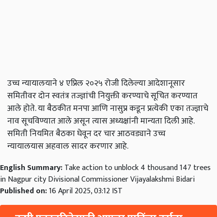
उच्च
न्यायालयाने
४
एप्रिल
२०२५
रोजी
दिलेल्या
आदेशानूसार
समितीवर
दोन
स्वतंत्र
तज्ज्ञांची
नियुक्ती
करण्याचे
सूचित
करण्यात
आले
होते
.
या
बैठकीत
मनपा
आणि
नासुप्र
कडून
प्रत्येकी
एका
तज्ज्ञाचे
नाव
सूचविण्यात
आले
असून
त्यास
अध्यक्षांनी
मान्यता
दिली
आहे
.
समिती
नियमित
बैठका
घेवून
दर
चार
आठवड्याने
उच्च
न्यायालयास
अहवाल
सादर
करणार
आहे
.
English Summary:
Take action to unblock 4 thousand 147 trees
in Nagpur city Divisional Commissioner Vijayalakshmi Bidari
Published on:
16 April 2025, 03:12 IST