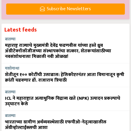
Subscribe Newsletters
Latest feeds
बातम्या
महाराष्ट्र राज्याचे मुख्यमंत्री देवेंद्र फडणवीस यांच्या हस्ते ध्रुव
ॲग्रीटेक्नॉलॉजीजच्या संस्थापकांचा सत्कार, शेतकऱ्यांसाठीच्या
नवसंशोधनाला मिळाली नवी ओळख!
यशोगाथा
शेतीतून १०० कोटींची उलाढाल: हेलिकॉप्टरनंतर आता विमानातून कृषी
क्रांती घडवणार डॉ. राजाराम त्रिपाठी
बातम्या
ICL ने महाराष्ट्रात अत्याधुनिक विद्राव्य खते (NPK) उत्पादन प्रकल्पाचे
उद्घाटन केले
बातम्या
भारताच्या ग्रामीण अर्थव्यवस्थेसाठी एफपीओ-नेतृत्वाखालील
अ‍ॅग्रीव्होल्टाईक्सची आशा