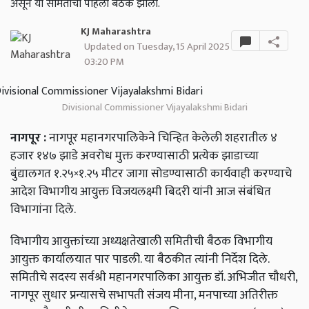
असून या समितीची पहिली बैठक झाली.
KJ Maharashtra
Updated on Tuesday, 15 April 2025
03:20 PM
Divisional Commissioner Vijayalakshmi Bidari
नागपूर
:
नागपूर
महानगरपालिकेने
चिन्हित
केलेली
शहरातील
४
हजार
१४७
झाडे
अवरोध
मुक्त
करण्यासाठी
प्रत्येक
झाडाच्या
बुंद्यालगत
१
.
२५
×
१
.
२५
मीटर
जागा
सोडण्यासाठी
कार्यवाही
करण्याचे
आदेश
विभागीय
आयुक्त
विजयलक्ष्मी
बिदरी
यांनी
आज
संबंधित
विभागांना
दिले
.
विभागीय
आयुक्तांच्या
अध्यक्षतेखाली
समितीची
बैठक
विभागीय
आयुक्त
कार्यालयात
पार
पाडली
.
या
बैठकीत
त्यांनी
निर्देश
दिले
.
समितीचे
सदस्य
सर्वश्री
महानगरपालिका
आयुक्त
डॉ
.
अभिजीत
चौधरी
,
नागपूर
सुधार
प्रन्यासचे
सभापती
संजय
मीना
,
मनपाच्या
अतिरीक्त