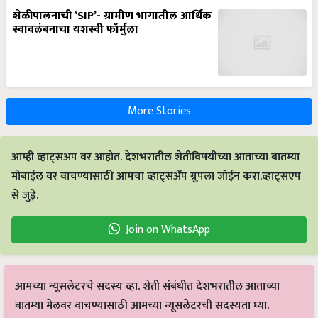
शेळीपालनाची ‘SIP’- ग्रामीण भागातील आर्थिक
स्वावलंबनाचा यशस्वी फॉर्मुला
More Stories
आम्ही व्हाट्सअप वर आहोत. देशभरातील शेतीविषयीच्या आताच्या बातम्या
मोबाईल वर वाचण्यासाठी आमचा व्हाट्सअँप ग्रुपला जॉईन करा.व्हाट्सएप
से जुड़ें.
Join on WhatsApp
आमच्या न्यूसलेटरचे सदस्य व्हा. शेती संबंधीत देशभरातील आताच्या
बातम्या मेलवर वाचण्यासाठी आमच्या न्यूसलेटरची सदस्यता घ्या.