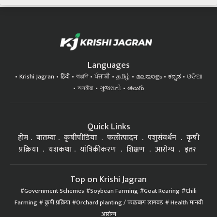
Languages
Krishi Jagran
हिंदी
বাঙালি
ਪੰਜਾਬੀ
தமிழ்
മലയാളം
ಕನ್ನಡ
ଓଡିଆ
অসমীয়া
ગુજરાતી
తెలుగు
Quick Links
होम
बातम्या
कृषीपीडिया
फलोत्पादन
पशुसंवर्धन
कृषी
प्रक्रिया
यशकथा
यांत्रिकीकरण
शिक्षण
आरोग्य
इतर
Top on Krishi Jagran
Government Schemes
Soybean Farming
Goat Rearing
Chili
Farming
कृषी प्रक्रिया
Orchard planting / फळबाग लागवड
Health मानवी
आरोग्य