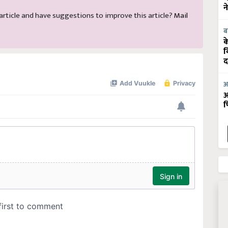
न
s article and have suggestions to improve this article?
Mail
ब
क
व
द
आ
आ
फ