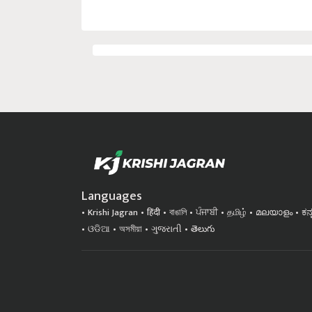
Languages
Krishi Jagran
हिंदी
বাঙালি
ਪੰਜਾਬੀ
தமிழ்
മലയാളം
ಕನ
ଓଡିଆ
অসমীয়া
ગુજરાતી
తెలుగు