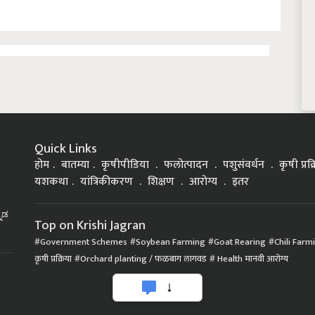
Quick Links
होम
बातम्या
कृषीपीडिया
फलोत्पादन
पशुसंवर्धन
कृषी प्रक
यशकथा
यांत्रिकीकरण
शिक्षण
आरोग्य
इतर
್ನಡ
Top on Krishi Jagran
Government Schemes
Soybean Farming
Goat Rearing
Chili Farm
कृषी प्रक्रिया
Orchard planting / फळबाग लागवड
Health मानवी आरोग्य