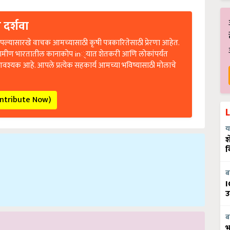
 दर्शवा
ल्यासारखे वाचक आमच्यासाठी कृषी पत्रकारितेसाठी प्रेरणा आहेत.
रामीण भारतातील कानाकोप in्यात शेतकरी आणि लोकांपर्यंत
आवश्यक आहे. आपले प्रत्येक सहकार्य आमच्या भविष्यासाठी मोलाचे
ontribute Now)
य
श
व
ब
I
उ
ब
भ