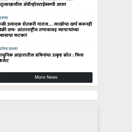
ेतृत्वाखालील अ‍ॅग्रीव्होल्टाईक्सची आशा
ातम्या
ेळी उत्पादक शेतकरी नाराज… लाखोंचा खर्च करूनही
िक्री ठप्प- आंतरराष्ट्रीय तणावासह व्यापाऱ्यांच्या
बावाचा फटका!
रोग्य सल्ला
धुनिक आहारातील प्रथिनांचा उत्कृष्ट स्रोत : फिश
िलेट
More News