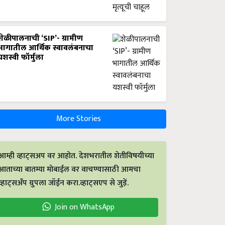
शेळीपालनाची ‘SIP’- ग्रामीण
भागातील आर्थिक स्वावलंबनाचा
यशस्वी फॉर्मुला
More Stories
आम्ही व्हाट्सअप वर आहोत. देशभरातील शेतीविषयीच्या
आताच्या बातम्या मोबाईल वर वाचण्यासाठी आमचा
व्हाट्सअँप ग्रुपला जॉईन करा.व्हाट्सएप से जुड़ें.
Join on WhatsApp