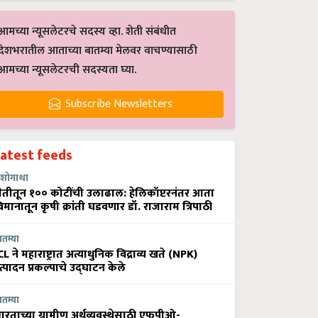
आमच्या न्यूसलेटरचे सदस्य व्हा. शेती संबंधीत
देशभरातील आताच्या बातम्या मेलवर वाचण्यासाठी
आमच्या न्यूसलेटरची सदस्यता घ्या.
Subscribe Newsletters
Latest feeds
शोगाथा
ेतीतून १०० कोटींची उलाढाल: हेलिकॉप्टरनंतर आता
िमानातून कृषी क्रांती घडवणार डॉ. राजाराम त्रिपाठी
ातम्या
CL ने महाराष्ट्रात अत्याधुनिक विद्राव्य खते (NPK)
त्पादन प्रकल्पाचे उद्घाटन केले
ातम्या
ारताच्या ग्रामीण अर्थव्यवस्थेसाठी एफपीओ-