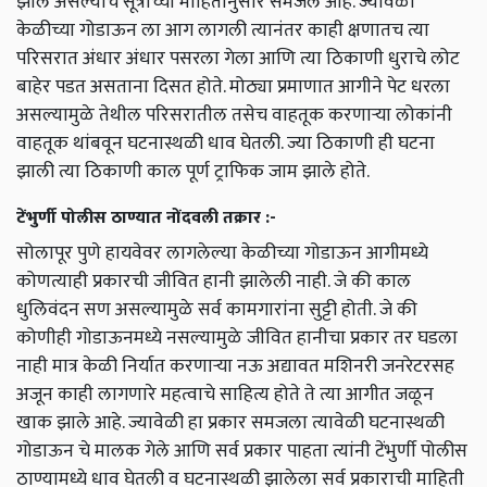
झाले असल्याचे सूत्रांच्या माहितीनुसार समजले आहे. ज्यावेळी
केळीच्या गोडाऊन ला आग लागली त्यानंतर काही क्षणातच त्या
परिसरात अंधार अंधार पसरला गेला आणि त्या ठिकाणी धुराचे लोट
बाहेर पडत असताना दिसत होते. मोठ्या प्रमाणात आगीने पेट धरला
असल्यामुळे तेथील परिसरातील तसेच वाहतूक करणाऱ्या लोकांनी
वाहतूक थांबवून घटनास्थळी धाव घेतली. ज्या ठिकाणी ही घटना
झाली त्या ठिकाणी काल पूर्ण ट्राफिक जाम झाले होते.
टेंभुर्णी पोलीस ठाण्यात नोंदवली तक्रार :-
सोलापूर पुणे हायवेवर लागलेल्या केळीच्या गोडाऊन आगीमध्ये
कोणत्याही प्रकारची जीवित हानी झालेली नाही. जे की काल
धुलिवंदन सण असल्यामुळे सर्व कामगारांना सुट्टी होती. जे की
कोणीही गोडाऊनमध्ये नसल्यामुळे जीवित हानीचा प्रकार तर घडला
नाही मात्र केळी निर्यात करणाऱ्या नऊ अद्यावत मशिनरी जनरेटरसह
अजून काही लागणारे महत्वाचे साहित्य होते ते त्या आगीत जळून
खाक झाले आहे. ज्यावेळी हा प्रकार समजला त्यावेळी घटनास्थळी
गोडाऊन चे मालक गेले आणि सर्व प्रकार पाहता त्यांनी टेंभुर्णी पोलीस
ठाण्यामध्ये धाव घेतली व घटनास्थळी झालेला सर्व प्रकाराची माहिती