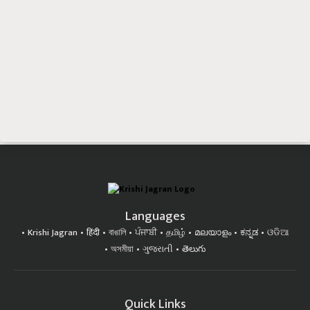
Languages
Krishi Jagran
हिंदी
বাঙালি
ਪੰਜਾਬੀ
தமிழ்
മലയാളം
ಕನ್ನಡ
ଓଡିଆ
অসমীয়া
ગુજરાતી
తెలుగు
Quick Links