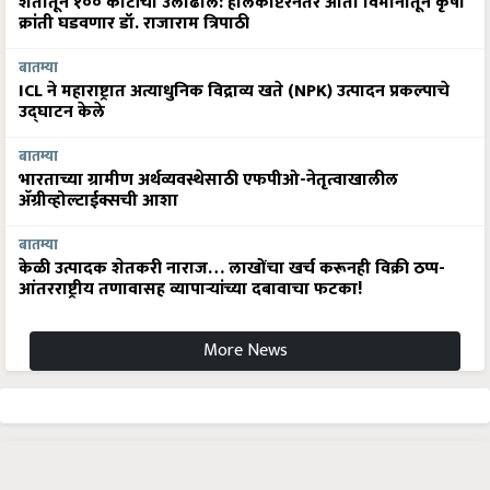
शेतीतून १०० कोटींची उलाढाल: हेलिकॉप्टरनंतर आता विमानातून कृषी
क्रांती घडवणार डॉ. राजाराम त्रिपाठी
बातम्या
ICL ने महाराष्ट्रात अत्याधुनिक विद्राव्य खते (NPK) उत्पादन प्रकल्पाचे
उद्घाटन केले
बातम्या
भारताच्या ग्रामीण अर्थव्यवस्थेसाठी एफपीओ-नेतृत्वाखालील
अ‍ॅग्रीव्होल्टाईक्सची आशा
बातम्या
केळी उत्पादक शेतकरी नाराज… लाखोंचा खर्च करूनही विक्री ठप्प-
आंतरराष्ट्रीय तणावासह व्यापाऱ्यांच्या दबावाचा फटका!
More News