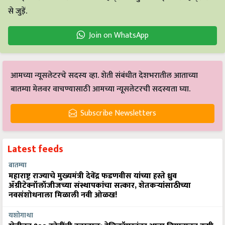
से जुड़ें.
Join on WhatsApp
आमच्या न्यूसलेटरचे सदस्य व्हा. शेती संबंधीत देशभरातील आताच्या
बातम्या मेलवर वाचण्यासाठी आमच्या न्यूसलेटरची सदस्यता घ्या.
Subscribe Newsletters
Latest feeds
बातम्या
महाराष्ट्र राज्याचे मुख्यमंत्री देवेंद्र फडणवीस यांच्या हस्ते ध्रुव
ॲग्रीटेक्नॉलॉजीजच्या संस्थापकांचा सत्कार, शेतकऱ्यांसाठीच्या
नवसंशोधनाला मिळाली नवी ओळख!
यशोगाथा