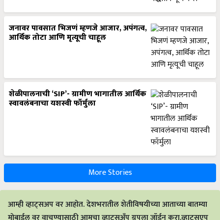
जनावर पावसात भिजणं म्हणजे आजार, अपंगत्व,
आर्थिक तोटा आणि मृत्यूची चाहूल
शेळीपालनाची ‘SIP’- ग्रामीण भागातील आर्थिक
स्वावलंबनाचा यशस्वी फॉर्मुला
More Stories
आम्ही व्हाट्सअप वर आहोत. देशभरातील शेतीविषयीच्या आताच्या बातम्या
मोबाईल वर वाचण्यासाठी आमचा व्हाट्सअँप ग्रुपला जॉईन करा.व्हाट्सएप