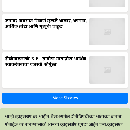
जनावर पावसात भिजणं म्हणजे आजार, अपंगत्व,
आर्थिक तोटा आणि मृत्यूची चाहूल
शेळीपालनाची ‘SIP’- ग्रामीण भागातील आर्थिक
स्वावलंबनाचा यशस्वी फॉर्मुला
More Stories
आम्ही व्हाट्सअप वर आहोत. देशभरातील शेतीविषयीच्या आताच्या बातम्या
मोबाईल वर वाचण्यासाठी आमचा व्हाट्सअँप ग्रुपला जॉईन करा.व्हाट्सएप