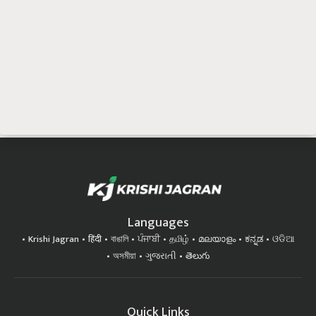
Languages
Krishi Jagran
हिंदी
বাঙালি
ਪੰਜਾਬੀ
தமிழ்
മലയാളം
ಕನ್ನಡ
ଓଡିଆ
অসমীয়া
ગુજરાતી
తెలుగు
Quick Links