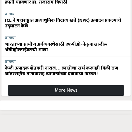
क्रांती घडवणार डॉ. राजाराम त्रिपाठी
बातम्या
ICL ने महाराष्ट्रात अत्याधुनिक विद्राव्य खते (NPK) उत्पादन प्रकल्पाचे
उद्घाटन केले
बातम्या
भारताच्या ग्रामीण अर्थव्यवस्थेसाठी एफपीओ-नेतृत्वाखालील
अ‍ॅग्रीव्होल्टाईक्सची आशा
बातम्या
केळी उत्पादक शेतकरी नाराज… लाखोंचा खर्च करूनही विक्री ठप्प-
आंतरराष्ट्रीय तणावासह व्यापाऱ्यांच्या दबावाचा फटका!
More News