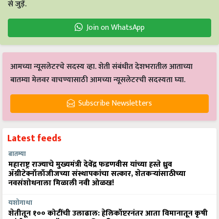
से जुड़ें.
Join on WhatsApp
आमच्या न्यूसलेटरचे सदस्य व्हा. शेती संबंधीत देशभरातील आताच्या
बातम्या मेलवर वाचण्यासाठी आमच्या न्यूसलेटरची सदस्यता घ्या.
Subscribe Newsletters
Latest feeds
बातम्या
महाराष्ट्र राज्याचे मुख्यमंत्री देवेंद्र फडणवीस यांच्या हस्ते ध्रुव
ॲग्रीटेक्नॉलॉजीजच्या संस्थापकांचा सत्कार, शेतकऱ्यांसाठीच्या
नवसंशोधनाला मिळाली नवी ओळख!
यशोगाथा
शेतीतून १०० कोटींची उलाढाल: हेलिकॉप्टरनंतर आता विमानातून कृषी