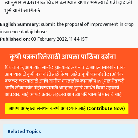
त्यानुसार सकारात्मक विचार करण्यात येणार असल्याचे मंत्री दादाजी
भुसे यांनी सांगितले.
English Summary:
submit the proposal of improvement in crop
insurence dadaji bhuse
Published on:
03 February 2022, 11:44 IST
कृषी पत्रकारितेसाठी आपला पाठिंबा दर्शवा
प्रिय वाचक, आमच्यात सामील झाल्याबद्दल धन्यवाद. आपल्यासारखे वाचक
आमच्यासाठी कृषी पत्रकारितेसाठी प्रेरणा आहेत. कृषी पत्रकारितेला अधिक
बळकट करण्यासाठी आणि ग्रामीण भारतातील कानाकोप in्यात शेतकरी
आणि लोकांपर्यंत पोहोचण्यासाठी आम्हाला तुमचे समर्थन किंवा सहकार्य
आवश्यक आहे. आपले प्रत्येक सहकार्य आमच्या भविष्यासाठी मोलाचे आहे.
आपण आम्हाला समर्थन करणे आवश्यक आहे (Contribute Now)
Related Topics