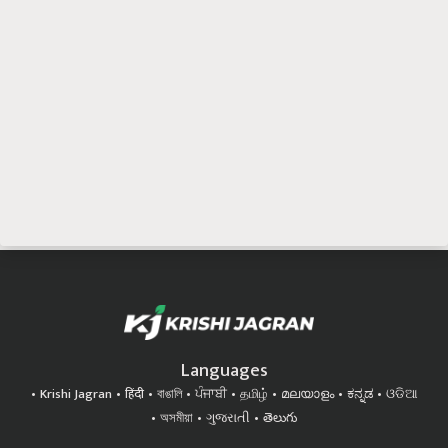
Languages
Krishi Jagran
हिंदी
বাঙালি
ਪੰਜਾਬੀ
தமிழ்
മലയാളം
ಕನ್ನಡ
ଓଡିଆ
অসমীয়া
ગુજરાતી
తెలుగు