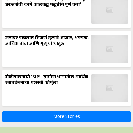
प्रकल्पांची कामे कालबद्ध पद्धतीने पूर्ण करा’
जनावर पावसात भिजणं म्हणजे आजार, अपंगत्व,
आर्थिक तोटा आणि मृत्यूची चाहूल
शेळीपालनाची ‘SIP’- ग्रामीण भागातील आर्थिक
स्वावलंबनाचा यशस्वी फॉर्मुला
More Stories