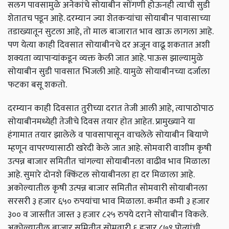
सलग पावसामुळे अनेकांचे सोयाबीन सोंगणी होऊनही त्याची सुडी
शेतातच पडून आहे. दरम्यान ज्या शेतकऱ्यांचा सोयाबीन पावासाच्या
तडाख्यातून सुटला आहे, तो माल बाजारात भाव खाऊ लागला आहे.
पण येत्या काही दिवसात सोयाबीनचे दर अजून वाढू शकतात अशी
शक्यता व्यापाऱ्यांकडून व्यक्त केली जात आहे. पाऊस झाल्यामुळे
सोयाबीन सुडी पावसात भिजली आहे. यामुळे सोयाबीनच्या दर्जाला
फटका बसू शकतो.
दरम्यान काही दिवसात तुरीच्या दरात तेजी आली आहे, त्यापाठोपाठ
सोयाबीनमध्येही तेजीचे दिवस तयार होत आहेत. प्रामुख्याने या
हंगामात तयार झालेले व पावसापासून वाचलेले सोयाबीन बियाणे
म्हणून वापरण्यासाठी खरेदी केले जात आहे. सोमवारी वाशीम कृषी
उत्पन्न बाजार समितीत चांगल्या सोयाबीनला वाढीव भाव मिळाला
आहे. सुमारे दोनशे क्किंटल सोयाबीनला हा दर मिळाला आहे.
अकोल्यातील कृषी उत्पन्न बाजार समितीत सोमवारी सोयाबीनला
सरसरी ३ हजार ६५० रुपयांचा भाव मिळाला. कमीत कमी ३ हजार
३०० व जास्तीत जास्त ३ हजार ८२५ रुपये दराने सोयाबीन विकले.
अकोल्यातील बाजार समितीत सोमवारी ६ हजार ८७९ पोत्यांची