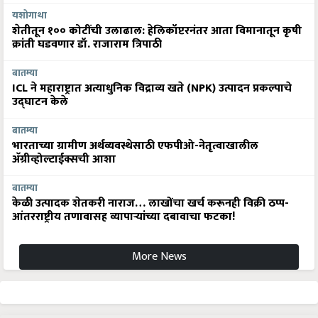
यशोगाथा
शेतीतून १०० कोटींची उलाढाल: हेलिकॉप्टरनंतर आता विमानातून कृषी
क्रांती घडवणार डॉ. राजाराम त्रिपाठी
बातम्या
ICL ने महाराष्ट्रात अत्याधुनिक विद्राव्य खते (NPK) उत्पादन प्रकल्पाचे
उद्घाटन केले
बातम्या
भारताच्या ग्रामीण अर्थव्यवस्थेसाठी एफपीओ-नेतृत्वाखालील
अ‍ॅग्रीव्होल्टाईक्सची आशा
बातम्या
केळी उत्पादक शेतकरी नाराज… लाखोंचा खर्च करूनही विक्री ठप्प-
आंतरराष्ट्रीय तणावासह व्यापाऱ्यांच्या दबावाचा फटका!
More News