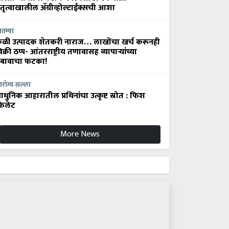
ेतृत्वाखालील अ‍ॅग्रीव्होल्टाईक्सची आशा
ातम्या
ेळी उत्पादक शेतकरी नाराज… लाखोंचा खर्च करूनही
िक्री ठप्प- आंतरराष्ट्रीय तणावासह व्यापाऱ्यांच्या
बावाचा फटका!
रोग्य सल्ला
धुनिक आहारातील प्रथिनांचा उत्कृष्ट स्रोत : फिश
िलेट
More News