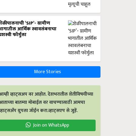
शेळीपालनाची ‘SIP’- ग्रामीण
भागातील आर्थिक स्वावलंबनाचा
यशस्वी फॉर्मुला
More Stories
आम्ही व्हाट्सअप वर आहोत. देशभरातील शेतीविषयीच्या
आताच्या बातम्या मोबाईल वर वाचण्यासाठी आमचा
व्हाट्सअँप ग्रुपला जॉईन करा.व्हाट्सएप से जुड़ें.
Join on WhatsApp