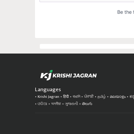
Languages
Krishi Jagran
हिंदी
বাঙালি
ਪੰਜਾਬੀ
தமிழ்
മലയാളം
ಕನ
ଓଡିଆ
অসমীয়া
ગુજરાતી
తెలుగు