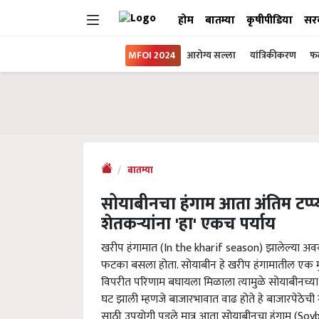
होम
बातम्या
कृषीपीडिया
सर
MFOI 2024
आरोग्य सल्ला
यांत्रिकीकरण
फल
बातम्या
सोयाबीनचा हंगाम आता अंतिम टप्प्य
शेतकऱ्यांना 'हा' एकच पर्याय
खरीप हंगामात (In the kharif season) झालेल्या अवकाळ
फटका बसला होता. सोयाबीन हे खरीप हंगामातील एक 
विपरीत परिणाम बघायला मिळाला त्यामुळे सोयाबीनच्या उत्
घट झाली म्हणजे बाजारभावात वाढ होते हे बाजारपेठेची 
साठी उपयोगी पडले मात्र आता सोयाबीनचा हंगाम (Soyb