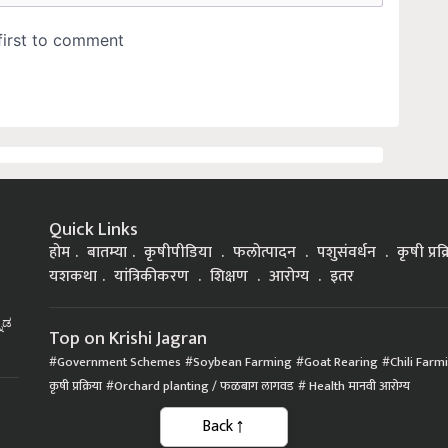
Quick Links
होम
बातम्या
कृषीपीडिया
फलोत्पादन
पशुसंवर्धन
कृषी प्रक
यशकथा
यांत्रिकीकरण
शिक्षण
आरोग्य
इतर
್ನಡ
Top on Krishi Jagran
Government Schemes
Soybean Farming
Goat Rearing
Chili Farm
कृषी प्रक्रिया
Orchard planting / फळबाग लागवड
Health मानवी आरोग्य
Back