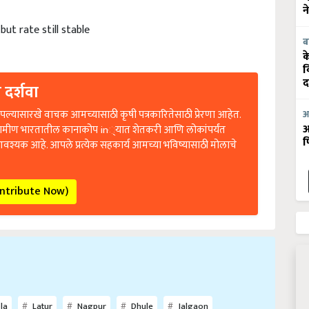
न
but rate still stable
ब
क
व
 दर्शवा
द
ल्यासारखे वाचक आमच्यासाठी कृषी पत्रकारितेसाठी प्रेरणा आहेत.
आ
रामीण भारतातील कानाकोप in्यात शेतकरी आणि लोकांपर्यंत
आ
आवश्यक आहे. आपले प्रत्येक सहकार्य आमच्या भविष्यासाठी मोलाचे
फ
ontribute Now)
la
Latur
Nagpur
Dhule
Jalgaon