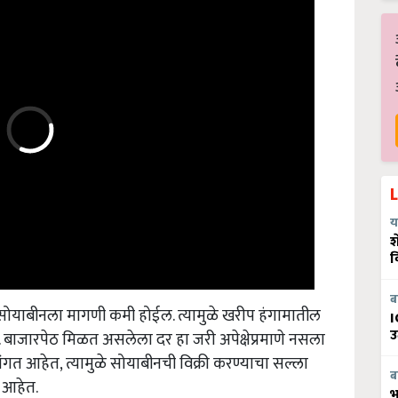
य
श
व
ब
या सोयाबीनला मागणी कमी होईल. त्यामुळे खरीप हंगामातील
I
बाजारपेठ मिळत असलेला दर हा जरी अपेक्षेप्रमाणे नसला
उ
 आहेत, त्यामुळे सोयाबीनची विक्री करण्याचा सल्ला
ेत आहेत.
ब
भ