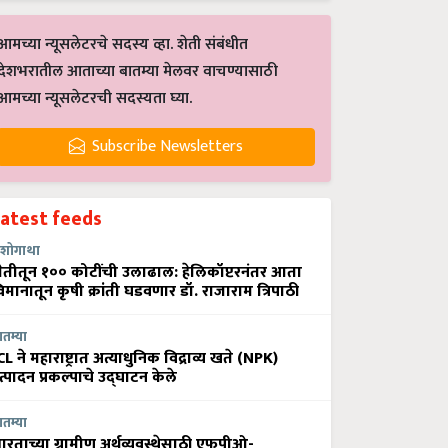
आमच्या न्यूसलेटरचे सदस्य व्हा. शेती संबंधीत
देशभरातील आताच्या बातम्या मेलवर वाचण्यासाठी
आमच्या न्यूसलेटरची सदस्यता घ्या.
Subscribe Newsletters
Latest feeds
शोगाथा
ेतीतून १०० कोटींची उलाढाल: हेलिकॉप्टरनंतर आता
िमानातून कृषी क्रांती घडवणार डॉ. राजाराम त्रिपाठी
ातम्या
CL ने महाराष्ट्रात अत्याधुनिक विद्राव्य खते (NPK)
त्पादन प्रकल्पाचे उद्घाटन केले
ातम्या
ारताच्या ग्रामीण अर्थव्यवस्थेसाठी एफपीओ-