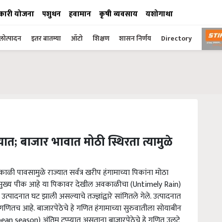
कारी योजना
पशुधन
हवामान
कृषी व्यवसाय
यशोगाथा
ोत्पादन
इतर बातम्या
ऑटो
शिक्षण
शासन निर्णय
Directory
ात; बाजार भावात मोठी स्थिरता त्यामुळे
ी पावसामुळे राज्यात सर्वत्र खरीप हंगामाच्या पिकांना मोठा
मुख्य पीक आहे या पिकावर देखील अवकाळीचा (Untimely Rain)
पादनात घट झाली असल्याचे तज्ज्ञांद्वारे सांगितले गेले. उत्पादनात
गणितच आहे. बाजारपेठेचे हे गणित हंगामाच्या सुरुवातीला सोयाबीन
ean season) अंतिम टप्प्यात असताना बाजारपेठेचे हे गणित उलटे