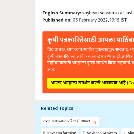
English Summary:
soybean season in at last 
Published on:
05 February 2022, 10:15 IST
कृषी पत्रकारितेसाठी आपला पाठिंबा
प्रिय वाचक, आमच्यात सामील झाल्याबद्दल धन्यवाद. आप
कृषी पत्रकारितेला अधिक बळकट करण्यासाठी आणि ग्
पोहोचण्यासाठी आम्हाला तुमचे समर्थन किंवा सहकार्य 
आहे.
आपण आम्हाला समर्थन करणे आवश्यक आहे (C
Related Topics
crop cultivation पिकाची लागवड
Soybean farming
Soybean Growers
Ako