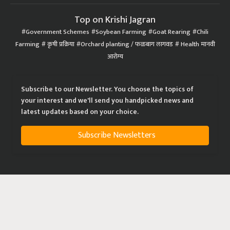
Top on Krishi Jagran
Government Schemes
Soybean Farming
Goat Rearing
Chili
Farming
कृषी प्रक्रिया
Orchard planting / फळबाग लागवड
Health मानवी
आरोग्य
Subscribe to our Newsletter. You choose the topics of
your interest and we'll send you handpicked news and
latest updates based on your choice.
Subscribe Newsletters
|
|
|
Privacy Policy
Terms of Service
Data Policy
Refund & Cancellation Policy
CopyRight - 2021 Krishi Jagran Media Group. All Rights Reserved.