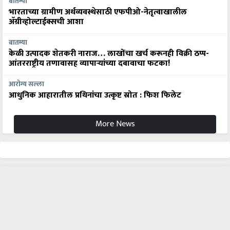
बातम्या
भारताच्या ग्रामीण अर्थव्यवस्थेसाठी एफपीओ-नेतृत्वाखालील
अ‍ॅग्रीव्होल्टाईक्सची आशा
बातम्या
केळी उत्पादक शेतकरी नाराज… लाखोंचा खर्च करूनही विक्री ठप्प-
आंतरराष्ट्रीय तणावासह व्यापाऱ्यांच्या दबावाचा फटका!
आरोग्य सल्ला
आधुनिक आहारातील प्रथिनांचा उत्कृष्ट स्रोत : फिश फिलेट
More News