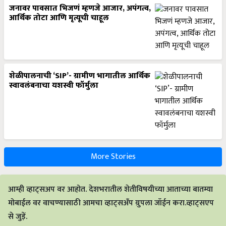
जनावर पावसात भिजणं म्हणजे आजार, अपंगत्व,
आर्थिक तोटा आणि मृत्यूची चाहूल
शेळीपालनाची ‘SIP’- ग्रामीण भागातील आर्थिक
स्वावलंबनाचा यशस्वी फॉर्मुला
More Stories
आम्ही व्हाट्सअप वर आहोत. देशभरातील शेतीविषयीच्या आताच्या बातम्या
मोबाईल वर वाचण्यासाठी आमचा व्हाट्सअँप ग्रुपला जॉईन करा.व्हाट्सएप
से जुड़ें.