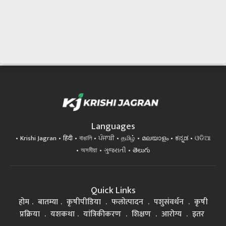
Languages
Krishi Jagran
हिंदी
বাঙালি
ਪੰਜਾਬੀ
தமிழ்
മലയാളം
ಕನ್ನಡ
ଓଡିଆ
অসমীয়া
ગુજરાતી
తెలుగు
Quick Links
होम
बातम्या
कृषीपीडिया
फलोत्पादन
पशुसंवर्धन
कृषी
प्रक्रिया
यशकथा
यांत्रिकीकरण
शिक्षण
आरोग्य
इतर