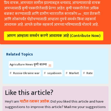
प्रिय वाचक, आमच्यात सामील झाल्याबद्दल धन्यवाद. आपल्यासारखे वाचक
आमच्यासाठी कृषी पत्रकारितेसाठी प्रेरणा आहेत. कृषी पत्रकारितेला अधिक
बळकट करण्यासाठी आणि ग्रामीण भारतातील कानाकोप in्यात शेतकरी
आणि लोकांपर्यंत पोहोचण्यासाठी आम्हाला तुमचे समर्थन किंवा सहकार्य
आवश्यक आहे. आपले प्रत्येक सहकार्य आमच्या भविष्यासाठी मोलाचे आहे.
आपण आम्हाला समर्थन करणे आवश्यक आहे (Contribute Now)
Related Topics
Agriculture News कृषी बातम्या
Russia-Ukraine war
soyabioen
Market
Rate
Like this article?
Hey! I am
पाटील रत्नाकर अशोक
. Did you liked this article and have
suggestions to improve this article?
Mail
me your suggestions