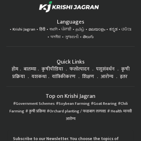
Languages
Krishi Jagran
हिंदी
বাঙালি
ਪੰਜਾਬੀ
தமிழ்
മലയാളം
ಕನ್ನಡ
ଓଡିଆ
অসমীয়া
ગુજરાતી
తెలుగు
Quick Links
होम
बातम्या
कृषीपीडिया
फलोत्पादन
पशुसंवर्धन
कृषी
प्रक्रिया
यशकथा
यांत्रिकीकरण
शिक्षण
आरोग्य
इतर
Top on Krishi Jagran
Government Schemes
Soybean Farming
Goat Rearing
Chili
Farming
कृषी प्रक्रिया
Orchard planting / फळबाग लागवड
Health मानवी
आरोग्य
Subscribe to our Newsletter. You choose the topics of