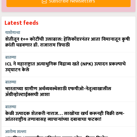
Subscribe Newsletters
Latest feeds
यशोगाथा
शेतीतून १०० कोटींची उलाढाल: हेलिकॉप्टरनंतर आता विमानातून कृषी
क्रांती घडवणार डॉ. राजाराम त्रिपाठी
बातम्या
ICL ने महाराष्ट्रात अत्याधुनिक विद्राव्य खते (NPK) उत्पादन प्रकल्पाचे
उद्घाटन केले
बातम्या
भारताच्या ग्रामीण अर्थव्यवस्थेसाठी एफपीओ-नेतृत्वाखालील
अ‍ॅग्रीव्होल्टाईक्सची आशा
बातम्या
केळी उत्पादक शेतकरी नाराज… लाखोंचा खर्च करूनही विक्री ठप्प-
आंतरराष्ट्रीय तणावासह व्यापाऱ्यांच्या दबावाचा फटका!
आरोग्य सल्ला