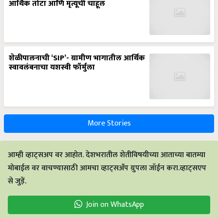
शेळीपालनाची ‘SIP’- ग्रामीण भागातील आर्थिक
स्वावलंबनाचा यशस्वी फॉर्मुला
More Stories
आम्ही व्हाट्सअप वर आहोत. देशभरातील शेतीविषयीच्या आताच्या बातम्या
मोबाईल वर वाचण्यासाठी आमचा व्हाट्सअँप ग्रुपला जॉईन करा.व्हाट्सएप
से जुड़ें.
Join on WhatsApp