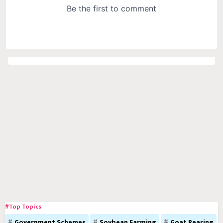
#Top Topics
Government Schemes
Soybean Farming
Goat Rearing