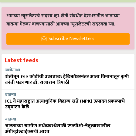
आमच्या न्यूसलेटरचे सदस्य व्हा. शेती संबंधीत देशभरातील आताच्या
बातम्या मेलवर वाचण्यासाठी आमच्या न्यूसलेटरची सदस्यता घ्या.
Subscribe Newsletters
Latest feeds
यशोगाथा
शेतीतून १०० कोटींची उलाढाल: हेलिकॉप्टरनंतर आता विमानातून कृषी
क्रांती घडवणार डॉ. राजाराम त्रिपाठी
बातम्या
ICL ने महाराष्ट्रात अत्याधुनिक विद्राव्य खते (NPK) उत्पादन प्रकल्पाचे
उद्घाटन केले
बातम्या
भारताच्या ग्रामीण अर्थव्यवस्थेसाठी एफपीओ-नेतृत्वाखालील
अ‍ॅग्रीव्होल्टाईक्सची आशा