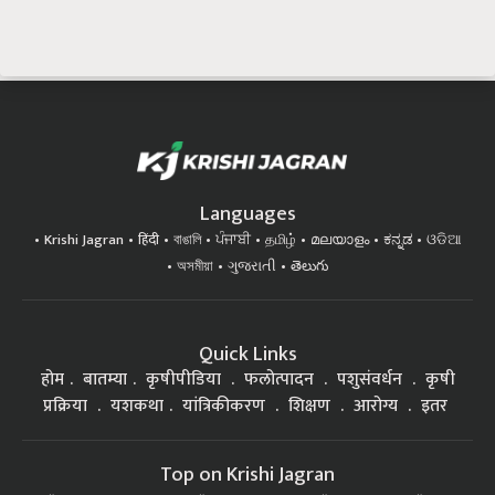
Languages
Krishi Jagran
हिंदी
বাঙালি
ਪੰਜਾਬੀ
தமிழ்
മലയാളം
ಕನ್ನಡ
ଓଡିଆ
অসমীয়া
ગુજરાતી
తెలుగు
Quick Links
होम
बातम्या
कृषीपीडिया
फलोत्पादन
पशुसंवर्धन
कृषी
प्रक्रिया
यशकथा
यांत्रिकीकरण
शिक्षण
आरोग्य
इतर
Top on Krishi Jagran
Government Schemes
Soybean Farming
Goat Rearing
Chili