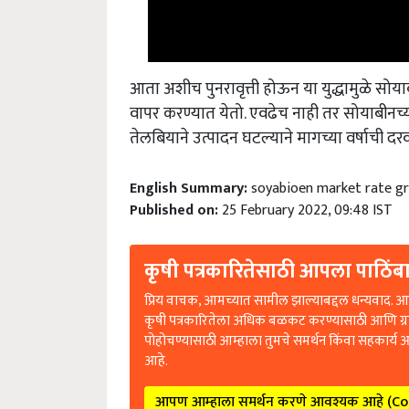
आता अशीच पुनरावृत्ती होऊन या युद्धामुळे सोय
वापर करण्यात येतो. एवढेच नाही तर सोयाबीनच्
तेलबियाने उत्पादन घटल्याने मागच्या वर्षाची दर
English Summary:
soyabioen market rate gr
Published on:
25 February 2022, 09:48 IST
कृषी पत्रकारितेसाठी आपला पाठिंबा
प्रिय वाचक, आमच्यात सामील झाल्याबद्दल धन्यवाद. आप
कृषी पत्रकारितेला अधिक बळकट करण्यासाठी आणि ग्
पोहोचण्यासाठी आम्हाला तुमचे समर्थन किंवा सहकार्य 
आहे.
आपण आम्हाला समर्थन करणे आवश्यक आहे (C