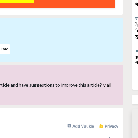
न
ब
क
व
द
Rate
आ
आ
फ
 article and have suggestions to improve this article?
Mail