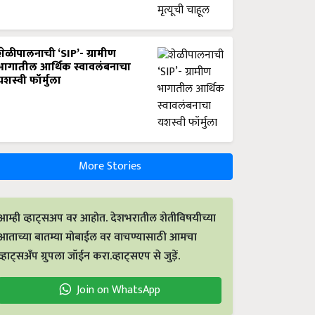
शेळीपालनाची ‘SIP’- ग्रामीण
भागातील आर्थिक स्वावलंबनाचा
यशस्वी फॉर्मुला
More Stories
आम्ही व्हाट्सअप वर आहोत. देशभरातील शेतीविषयीच्या
आताच्या बातम्या मोबाईल वर वाचण्यासाठी आमचा
व्हाट्सअँप ग्रुपला जॉईन करा.व्हाट्सएप से जुड़ें.
Join on WhatsApp