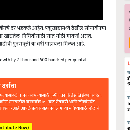
ाबीनचे दर भडकले आहेत. पशुखाद्यामध्ये देखील सोयाबीनचा
या खाद्यतेल निर्मितीसाठी सात मोठी मागणी असते.
वाढीची पुनरावृत्ती या वर्षी पाहायला मिळत आहे.
owth by 7 thousand 500 hundred per quintal
य
श
 दर्शवा
व
ल्यासारखे वाचक आमच्यासाठी कृषी पत्रकारितेसाठी प्रेरणा आहेत.
ब
रामीण भारतातील कानाकोप in्यात शेतकरी आणि लोकांपर्यंत
I
आवश्यक आहे. आपले प्रत्येक सहकार्य आमच्या भविष्यासाठी मोलाचे
उ
ब
ontribute Now)
भ