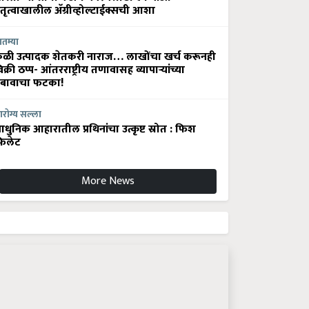
ेतृत्वाखालील अ‍ॅग्रीव्होल्टाईक्सची आशा
ातम्या
ेळी उत्पादक शेतकरी नाराज… लाखोंचा खर्च करूनही
िक्री ठप्प- आंतरराष्ट्रीय तणावासह व्यापाऱ्यांच्या
बावाचा फटका!
रोग्य सल्ला
धुनिक आहारातील प्रथिनांचा उत्कृष्ट स्रोत : फिश
िलेट
More News