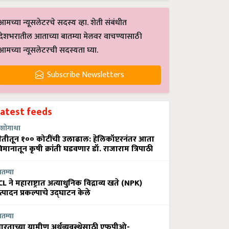
आमच्या न्यूसलेटरचे सदस्य व्हा. शेती संबंधीत
देशभरातील आताच्या बातम्या मेलवर वाचण्यासाठी
आमच्या न्यूसलेटरची सदस्यता घ्या.
Subscribe Newsletters
Latest feeds
शोगाथा
ेतीतून १०० कोटींची उलाढाल: हेलिकॉप्टरनंतर आता
िमानातून कृषी क्रांती घडवणार डॉ. राजाराम त्रिपाठी
ातम्या
CL ने महाराष्ट्रात अत्याधुनिक विद्राव्य खते (NPK)
त्पादन प्रकल्पाचे उद्घाटन केले
ातम्या
ारताच्या ग्रामीण अर्थव्यवस्थेसाठी एफपीओ-