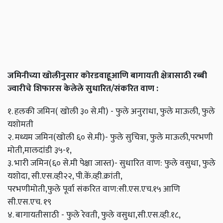
जमिनीच्या खोलीनुसार कोरडवाहूआणि बागायती क्षेत्रासाठी रब्बी
ज्वारीचे शिफारस केलेले सुधारित/संकरित वाण :
१. हलकी जमिन( खोली ३० से.मी) - फुले अनुराधा, फुले माऊली, फुले
यशोमती
२. मध्यम जमिन(खोली ६० से.मी)- फुले सुचित्रा, फुले माऊली,परभणी
मोती,मालदांडी ३५-१,
३. भारी जमिन(६० से.मी पेक्षा जास्त)- सुधारित वाण: फुले वसुधा, फुले
यशोदा, सी.एस.व्ही२२, पी.कें.व्ही.क्रांती,
परभणीमोती,फुले पूर्वा संकरित वाण:सी.एस.एच.१५ आणि
सी.एस.एच. १९
४. बागायतीसाठी - फुले रेवती, फुले वसुधा,सी.एस.व्ही.१८,