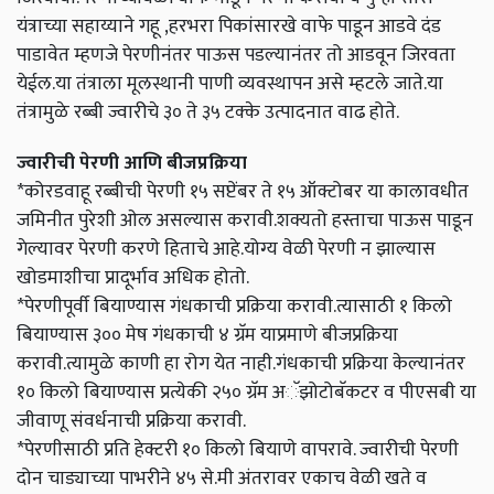
यंत्राच्या सहाय्याने गहू ,हरभरा पिकांसारखे वाफे पाडून आडवे दंड
पाडावेत म्हणजे पेरणीनंतर पाऊस पडल्यानंतर तो आडवून जिरवता
येईल.या तंत्राला मूलस्थानी पाणी व्यवस्थापन असे म्हटले जाते.या
तंत्रामुळे रब्बी ज्वारीचे ३० ते ३५ टक्के उत्पादनात वाढ होते.
ज्वारीची पेरणी आणि बीजप्रक्रिया
*कोरडवाहू रब्बीची पेरणी १५ सप्टेंबर ते १५ ऑक्टोबर या कालावधीत
जमिनीत पुरेशी ओल असल्यास करावी.शक्यतो हस्ताचा पाऊस पाडून
गेल्यावर पेरणी करणे हिताचे आहे.योग्य वेळी पेरणी न झाल्यास
खोडमाशीचा प्रादूर्भाव अधिक होतो.
*पेरणीपूर्वी बियाण्यास गंधकाची प्रक्रिया करावी.त्यासाठी १ किलो
बियाण्यास ३०० मेष गंधकाची ४ ग्रॅम याप्रमाणे बीजप्रक्रिया
करावी.त्यामुळे काणी हा रोग येत नाही.गंधकाची प्रक्रिया केल्यानंतर
१० किलो बियाण्यास प्रत्येकी २५० ग्रॅम अॅझोटोबॅकटर व पीएसबी या
जीवाणू संवर्धनाची प्रक्रिया करावी.
*पेरणीसाठी प्रति हेक्टरी १० किलो बियाणे वापरावे. ज्वारीची पेरणी
दोन चाड्याच्या पाभरीने ४५ से.मी अंतरावर एकाच वेळी खते व