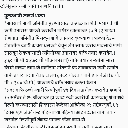
खोलीनुसार रब्बी ज्वारीचे वाण निवडावेत.
मूलस्थानी जलसंधारण
*पावसाचे पाणी जमिनीत मुरण्यासाठी उन्हाळ्यात शेती मशागतीची
कामे उतारास आडवी करावीत.नागंरट झाल्यावर १० ते १२ गाड्या
शेणखत जमिनीत मिसळून द्यावे.त्यानंतर कुळवाच्या पाळ्या देऊन
शेतातील काडी कचरा धसकटे वेचून शेत साफ करावे.पावसाचे पाणी
साठवून ठेवण्यासाठी जमिनीच्या उतारावर वाफे तयार करावेत. (
३.६० चौ. मी. x ३.६० चौ. मी.आकाराचे) वाफे तयार करतांना सारा
यंत्राने करून त्यामध्ये बळीराम नांगराने दंड टाकल्यास कमी खर्चात
वाफे तयार करता येतात.तसेच ट्रक्टर चलित यंत्राने एकावेळी (६ चौ.
मी. x २.०० चौ.मी.) आकाराचे वाफे तयार करता येतात.
*सदर वाफे रब्बी ज्वारी पेरणीपूर्वी ४५ दिवस अगोदर करावेत म्हणजे
१५ सप्टेंबर ते १५ ऑक्टोबर हा काळ रब्बी ज्वारीची कोरडवाहू क्षेत्रामध्ये
पेरणी करण्यासाठी शिफारस केलेला आहेतेंव्हा १५ सप्टेंबरपूर्वी, ४५
दिवस म्हणजे ऑगस्ट महिन्याच्या पहिल्या आठवड्यात वाफे तयार
करावेत..पेरणीपूर्वी जेवढा पाऊस पडेल त्यामध्ये
जिरवावा.पेरणीच्यावेळी वाफे मोडून पेरणी करावी व पुन्हा सारा