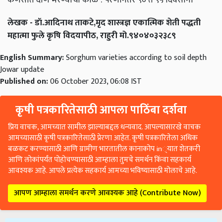
लेखक - डॉ.आदिनाथ ताकटे,मृद शास्त्रज्ञ एकात्मिक शेती पद्धती
महात्मा फुले कृषि विदयापीठ, राहुरी मो.९४०४०३२३८९
English Summary:
Sorghum varieties according to soil depth
Jowar update
Published on:
06 October 2023, 06:08 IST
कृषी पत्रकारितेसाठी आपला पाठिंबा दर्शवा
प्रिय वाचक, आमच्यात सामील झाल्याबद्दल धन्यवाद. आपल्यासारखे वाचक
आमच्यासाठी कृषी पत्रकारितेसाठी प्रेरणा आहेत. कृषी पत्रकारितेला अधिक
बळकट करण्यासाठी आणि ग्रामीण भारतातील कानाकोप in्यात शेतकरी
आणि लोकांपर्यंत पोहोचण्यासाठी आम्हाला तुमचे समर्थन किंवा सहकार्य
आवश्यक आहे. आपले प्रत्येक सहकार्य आमच्या भविष्यासाठी मोलाचे आहे.
आपण आम्हाला समर्थन करणे आवश्यक आहे (Contribute Now)