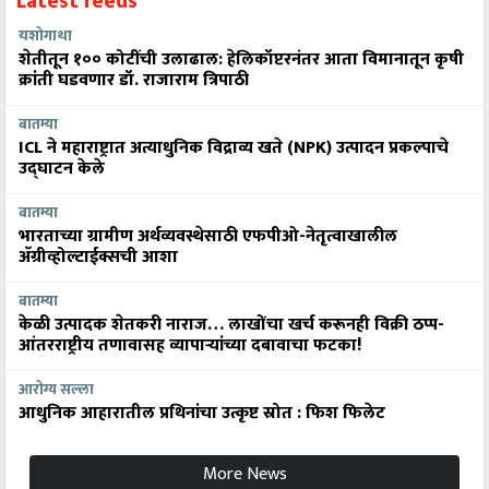
Latest feeds
यशोगाथा
शेतीतून १०० कोटींची उलाढाल: हेलिकॉप्टरनंतर आता विमानातून कृषी
क्रांती घडवणार डॉ. राजाराम त्रिपाठी
बातम्या
ICL ने महाराष्ट्रात अत्याधुनिक विद्राव्य खते (NPK) उत्पादन प्रकल्पाचे
उद्घाटन केले
बातम्या
भारताच्या ग्रामीण अर्थव्यवस्थेसाठी एफपीओ-नेतृत्वाखालील
अ‍ॅग्रीव्होल्टाईक्सची आशा
बातम्या
केळी उत्पादक शेतकरी नाराज… लाखोंचा खर्च करूनही विक्री ठप्प-
आंतरराष्ट्रीय तणावासह व्यापाऱ्यांच्या दबावाचा फटका!
आरोग्य सल्ला
आधुनिक आहारातील प्रथिनांचा उत्कृष्ट स्रोत : फिश फिलेट
More News