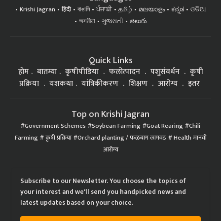
Krishi Jagran
हिंदी
বাঙালি
ਪੰਜਾਬੀ
தமிழ்
മലയാളം
ಕನ್ನಡ
ଓଡିଆ
অসমীয়া
ગુજરાતી
తెలుగు
Quick Links
होम
बातम्या
कृषीपीडिया
फलोत्पादन
पशुसंवर्धन
कृषी
प्रक्रिया
यशकथा
यांत्रिकीकरण
शिक्षण
आरोग्य
इतर
Top on Krishi Jagran
Government Schemes
Soybean Farming
Goat Rearing
Chili
Farming
कृषी प्रक्रिया
Orchard planting / फळबाग लागवड
Health मानवी
आरोग्य
Subscribe to our Newsletter. You choose the topics of
your interest and we'll send you handpicked news and
latest updates based on your choice.