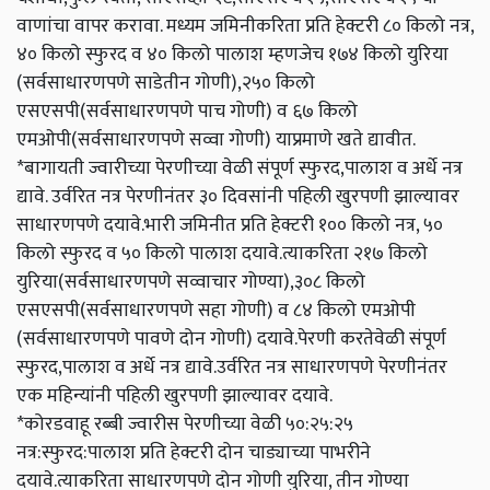
वाणांचा वापर करावा. मध्यम जमिनीकरिता प्रति हेक्टरी ८० किलो नत्र,
४० किलो स्फुरद व ४० किलो पालाश म्हणजेच १७४ किलो युरिया
(सर्वसाधारणपणे साडेतीन गोणी),२५० किलो
एसएसपी(सर्वसाधारणपणे पाच गोणी) व ६७ किलो
एमओपी(सर्वसाधारणपणे सव्वा गोणी) याप्रमाणे खते द्यावीत.
*बागायती ज्वारीच्या पेरणीच्या वेळी संपूर्ण स्फुरद,पालाश व अर्धे नत्र
द्यावे. उर्वरित नत्र पेरणीनंतर ३० दिवसांनी पहिली खुरपणी झाल्यावर
साधारणपणे दयावे.भारी जमिनीत प्रति हेक्टरी १०० किलो नत्र, ५०
किलो स्फुरद व ५० किलो पालाश दयावे.त्याकरिता २१७ किलो
युरिया(सर्वसाधारणपणे सव्वाचार गोण्या),३०८ किलो
एसएसपी(सर्वसाधारणपणे सहा गोणी) व ८४ किलो एमओपी
(सर्वसाधारणपणे पावणे दोन गोणी) दयावे.पेरणी करतेवेळी संपूर्ण
स्फुरद,पालाश व अर्धे नत्र द्यावे.उर्वरित नत्र साधारणपणे पेरणीनंतर
एक महिन्यांनी पहिली खुरपणी झाल्यावर दयावे.
*कोरडवाहू रब्बी ज्वारीस पेरणीच्या वेळी ५०:२५:२५
नत्र:स्फुरद:पालाश प्रति हेक्टरी दोन चाड्याच्या पाभरीने
दयावे.त्याकरिता साधारणपणे दोन गोणी युरिया, तीन गोण्या