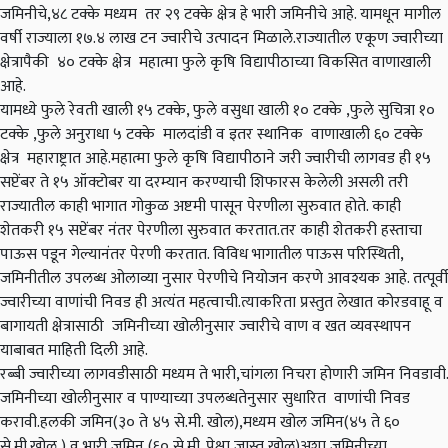
जमिनीचे,४८ टक्के मध्यम तर २९ टक्के क्षेत्र हे भारी जमिनीचे आहे. यामधून मागील
वर्षी राज्याला १७.४ लाख टन ज्वारीचे उत्पादन मिळाले.राज्यातील एकूण ज्वारीच्या
क्षेत्रापैकी ४० टक्के क्षेत्र महात्मा फुले कृषि विद्यापीठाच्या विकसित वाणाखाली
आहे.
यामध्ये फुले रेवती खाली १५ टक्के, फुले वसुधा खाली १० टक्के ,फुले सुचित्रा १०
टक्के ,फुले अनुराधा ५ टक्के मालदांडी व इतर स्थानिक वाणाखाली ६० टक्के
क्षेत्र महाराष्ट्रात आहे.महात्मा फुले कृषि विद्यापीठाने जरी ज्वारीची लागवड ही १५
सप्टेंबर ते १५ ऑक्टोबर या दरम्यान करण्याची शिफारस केलेली असली तरी
राज्यातील काही भागात गोकुळ अष्टमी पासून पेरणीला सुरुवात होते. काही
शेतकरी १५ सप्टेंबर नंतर पेरणीला सुरुवात करतात.तर काही शेतकरी हस्ताचा
पाऊस पडून गेल्यानंतर पेरणी करतात. विविध भागातील पाऊस परिस्थिती,
जमिनीतील उपलब्ध ओलाव्या नुसार पेरणीचे नियोजन करणे आवश्यक आहे. तत्पूर्वी
ज्वारीच्या वाणांची निवड ही अत्यंत महत्वाची.त्याकरिता प्रस्तुत लेखात कोरडवाहू व
बागायती क्षेत्रासाठी जमिनीच्या खोलीनुसार ज्वारीचे वाण व खत व्यवस्थापन
याबाबत माहिती दिली आहे.
रब्बी ज्वारीच्या लागवडीसाठी मध्यम ते भारी,चांगला निचरा होणारी जमिन निवडावी.
जमिनीच्या खोलीनुसार व पाण्याच्या उपलब्धतेनुसार सुधारित वाणांची निवड
करावी.हलकी जमिन(३० ते ४५ से.मी. खोल),मध्यम खोल जमिन(४५ ते ६०
से.मी.खोल ) व भारी जमिन (६० से.मी. पेक्षा जास्त खोल)अशा जमिनीच्या