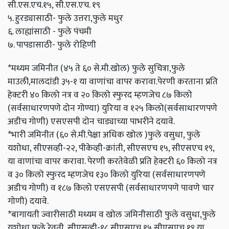
सी.एस.एच.१५, सी.एस.एच. १९
५. हुरड्यासाठी- फुले उत्तरा,फुले मधुर
६. लाह्यांसाठी - फुले पंचमी
७. पापडासाठी- फुले रोहिणी
*मध्यम जमिनीत (४५ ते ६० से.मी.खोल) फुले सुचित्रा,फुले
माउली,मालदांडी ३५-१ या वाणांचा वापर करावा.पेरणी करताना प्रति
हेक्टरी ४० किलो नत्र व २० किलो स्फुरद म्हणजेच ८७ किलो
(सर्वसाधारणपणे दोन गोण्या) युरिया व १२५ किलो(सर्वसाधारणपणे
अडीच गोणी) एसएसपी दोन चाड्याच्या पाभरीने दयावे.
*भारी जमिनीत (६० से.मी.पेक्षा अधिक खोल )फुले वसुधा, फुले
यशोधा, सीएसव्ही-२२, पीकेव्ही-क्रांती, सीएसएच १५, सीएसएच १९,
या वाणांचा वापर करावा. पेरणी करतेवेळी प्रति हेक्टरी ६० किलो नत्र
व ३० किलो स्फुरद म्हणजेच १३० किलो युरिया (सर्वसाधारणपणे
अडीच गोणी) व १८७ किलो एसएसपी (सर्वसाधारणपणे पावणे चार
गोणी) दयावे.
*बागायती ज्वारीसाठी मध्यम व खोल जमिनीसाठी फुले वसुधा,फुले
यशोधा,फुले रेवती, सीएसव्ही-१८,सीएसएच १५,सीएसएच १९ या