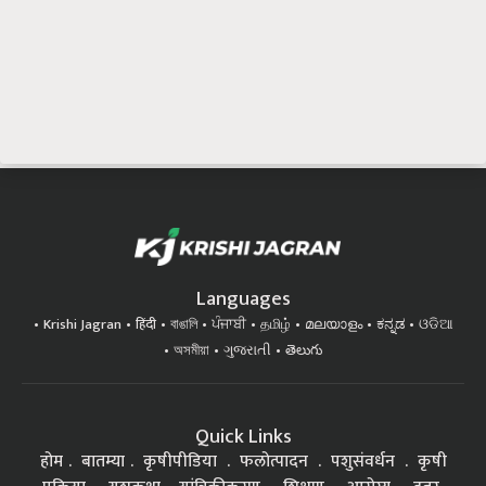
Languages
Krishi Jagran
हिंदी
বাঙালি
ਪੰਜਾਬੀ
தமிழ்
മലയാളം
ಕನ್ನಡ
ଓଡିଆ
অসমীয়া
ગુજરાતી
తెలుగు
Quick Links
होम
बातम्या
कृषीपीडिया
फलोत्पादन
पशुसंवर्धन
कृषी