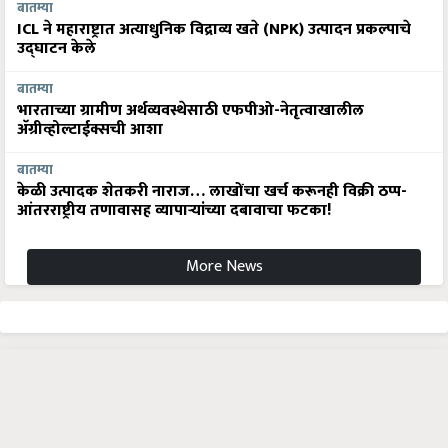
बातम्या
ICL ने महाराष्ट्रात अत्याधुनिक विद्राव्य खते (NPK) उत्पादन प्रकल्पाचे
उद्घाटन केले
बातम्या
भारताच्या ग्रामीण अर्थव्यवस्थेसाठी एफपीओ-नेतृत्वाखालील
अ‍ॅग्रीव्होल्टाईक्सची आशा
बातम्या
केळी उत्पादक शेतकरी नाराज… लाखोंचा खर्च करूनही विक्री ठप्प-
आंतरराष्ट्रीय तणावासह व्यापाऱ्यांच्या दबावाचा फटका!
More News