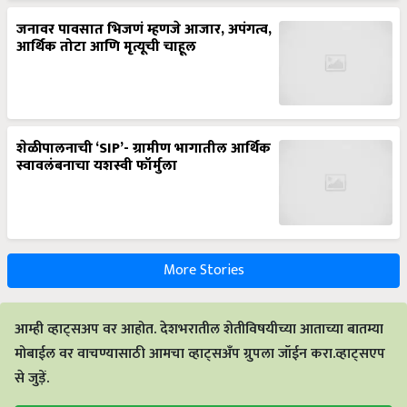
जनावर पावसात भिजणं म्हणजे आजार, अपंगत्व,
आर्थिक तोटा आणि मृत्यूची चाहूल
शेळीपालनाची ‘SIP’- ग्रामीण भागातील आर्थिक
स्वावलंबनाचा यशस्वी फॉर्मुला
More Stories
आम्ही व्हाट्सअप वर आहोत. देशभरातील शेतीविषयीच्या आताच्या बातम्या
मोबाईल वर वाचण्यासाठी आमचा व्हाट्सअँप ग्रुपला जॉईन करा.व्हाट्सएप
से जुड़ें.