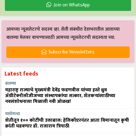
Join on WhatsApp
आमच्या न्यूसलेटरचे सदस्य व्हा. शेती संबंधीत देशभरातील आताच्या
बातम्या मेलवर वाचण्यासाठी आमच्या न्यूसलेटरची सदस्यता घ्या.
Subscribe Newsletters
Latest feeds
बातम्या
महाराष्ट्र राज्याचे मुख्यमंत्री देवेंद्र फडणवीस यांच्या हस्ते ध्रुव
ॲग्रीटेक्नॉलॉजीजच्या संस्थापकांचा सत्कार, शेतकऱ्यांसाठीच्या
नवसंशोधनाला मिळाली नवी ओळख!
यशोगाथा
शेतीतून १०० कोटींची उलाढाल: हेलिकॉप्टरनंतर आता विमानातून कृषी
क्रांती घडवणार डॉ. राजाराम त्रिपाठी