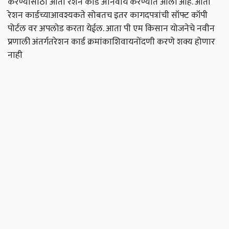
करण्यासाठी आता रेशन कार्ड अनिवार्य करण्यात आली आहे. आता
रेशन कार्डच्याआवश्यकते सोबतच इतर कागदपत्रांची सॉफ्ट कॉपी
पोर्टल वर अपलोड करता येईल. आता पी एम किसान योजनेचे नवीन
प्रणाली अंतर्गतरेशन कार्ड क्रमांकाशिवायनोंदणी करणे शक्य होणार
नाही