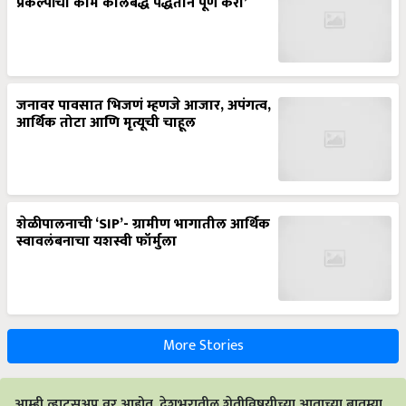
प्रकल्पांची कामे कालबद्ध पद्धतीने पूर्ण करा’
जनावर पावसात भिजणं म्हणजे आजार, अपंगत्व,
आर्थिक तोटा आणि मृत्यूची चाहूल
शेळीपालनाची ‘SIP’- ग्रामीण भागातील आर्थिक
स्वावलंबनाचा यशस्वी फॉर्मुला
More Stories
आम्ही व्हाट्सअप वर आहोत. देशभरातील शेतीविषयीच्या आताच्या बातम्या