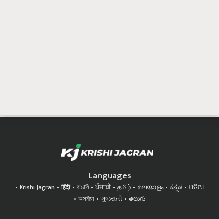
Languages
Krishi Jagran
हिंदी
বাঙালি
ਪੰਜਾਬੀ
தமிழ்
മലയാളം
ಕನ್ನಡ
ଓଡିଆ
অসমীয়া
ગુજરાતી
తెలుగు