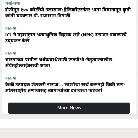
यशोगाथा
शेतीतून १०० कोटींची उलाढाल: हेलिकॉप्टरनंतर आता विमानातून कृषी
क्रांती घडवणार डॉ. राजाराम त्रिपाठी
बातम्या
ICL ने महाराष्ट्रात अत्याधुनिक विद्राव्य खते (NPK) उत्पादन प्रकल्पाचे
उद्घाटन केले
बातम्या
भारताच्या ग्रामीण अर्थव्यवस्थेसाठी एफपीओ-नेतृत्वाखालील
अ‍ॅग्रीव्होल्टाईक्सची आशा
बातम्या
केळी उत्पादक शेतकरी नाराज… लाखोंचा खर्च करूनही विक्री ठप्प-
आंतरराष्ट्रीय तणावासह व्यापाऱ्यांच्या दबावाचा फटका!
More News