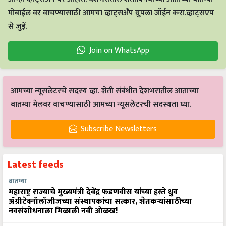
मोबाईल वर वाचण्यासाठी आमचा व्हाट्सअँप ग्रुपला जॉईन करा.व्हाट्सएप
से जुड़ें.
Join on WhatsApp
आमच्या न्यूसलेटरचे सदस्य व्हा. शेती संबंधीत देशभरातील आताच्या
बातम्या मेलवर वाचण्यासाठी आमच्या न्यूसलेटरची सदस्यता घ्या.
Subscribe Newsletters
Latest feeds
बातम्या
महाराष्ट्र राज्याचे मुख्यमंत्री देवेंद्र फडणवीस यांच्या हस्ते ध्रुव
ॲग्रीटेक्नॉलॉजीजच्या संस्थापकांचा सत्कार, शेतकऱ्यांसाठीच्या
नवसंशोधनाला मिळाली नवी ओळख!