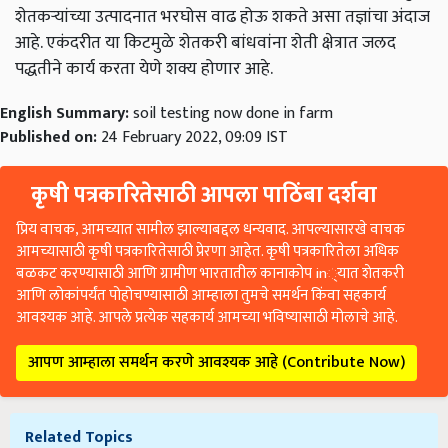
शेतकऱ्यांच्या उत्पादनात भरघोस वाढ होऊ शकते असा तज्ञांचा अंदाज
आहे. एकंदरीत या किटमुळे शेतकरी बांधवांना शेती क्षेत्रात जलद
पद्धतीने कार्य करता येणे शक्य होणार आहे.
English Summary:
soil testing now done in farm
Published on:
24 February 2022, 09:09 IST
कृषी पत्रकारितेसाठी आपला पाठिंबा दर्शवा
प्रिय वाचक, आमच्यात सामील झाल्याबद्दल धन्यवाद. आपल्यासारखे वाचक
आमच्यासाठी कृषी पत्रकारितेसाठी प्रेरणा आहेत. कृषी पत्रकारितेला अधिक
बळकट करण्यासाठी आणि ग्रामीण भारतातील कानाकोप in्यात शेतकरी
आणि लोकांपर्यंत पोहोचण्यासाठी आम्हाला तुमचे समर्थन किंवा सहकार्य
आवश्यक आहे. आपले प्रत्येक सहकार्य आमच्या भविष्यासाठी मोलाचे आहे.
आपण आम्हाला समर्थन करणे आवश्यक आहे (Contribute Now)
Related Topics