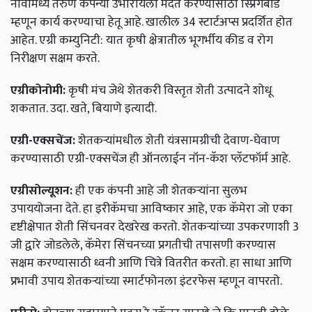
नावांमध्ये तरुण कंपन्या उभारायला मदत करण्यासाठी स्प्रिंगबोर्ड
म्हणून कार्य करण्याचा हेतू आहे. खालील 34 स्टार्टअप्स प्रदर्शित होत
आहेत. एग्री कम्युनिटी: यात कृषी क्षेत्रातील भूगर्भीय कीड व रोग
निरीक्षण सक्षम करते.
एग्रीकोनोमी:
कृषी मंच जेथे शेतकरी विस्तृत शेती उत्पादने शोधू
शकतात. उदा. खते, बियाणे इत्यादी.
एग्री-एक्सचेंज:
शेतकऱ्यांमधील शेती यंत्रसामग्रीची देवाण-घेवाण
करण्यासाठी एग्री-एक्सचेंज ही ऑनलाईन नॉन-कॅश प्लॅटफॉर्म आहे.
एग्रीसोल्यूशन:
ही एक कंपनी आहे जी शेतकऱ्यांना सुलभ
उपाययोजना देते. हा इरीकॅमचा आविष्कार आहे, एक कॅमेरा जो एका
दृष्टीक्षेपात शेती सिंचनवर देखरेख करतो. शेतकऱ्यांच्या उपकरणाशी 3
जी द्वारे जोडलेले, कॅमेरा सिंचनच्या प्रगतीची तपासणी करण्यास
सक्षम करण्यासाठी ध्वनी आणि चित्रे वितरीत करतो. हा साधा आणि
प्रभावी उपाय शेतकऱ्यांच्या स्मार्टफोनला इंटरफेस म्हणून वापरतो.