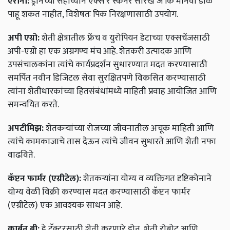
एरीनो:
ड्रोनच्या सहाय्याने एक्स रे स्कॅनर सारखे जे कि मानवी डोळे
पाहू शकत नाहीत, विशेषतः पिक निरक्षणासाठी उपयोग.
अपी एग्रो:
शेती क्षेत्रातील फ्रेंच व युरोपियन डेटाच्या एक्सचेंजसाठी
अपी-एग्रो हा एक अग्रगण्य मंच आहे. शेतकरी उत्पादक आणि
उपसंचालकांना त्यांचे कार्यप्रदर्शन सुधारण्यात मदत करण्यासाठी
समर्पित नवीन डिजिटल सेवा सुरक्षितपणे विकसित करण्यासाठी
त्यांना शेतीधारकांच्या हितसंबंधांमध्ये माहिती प्रवाह आयोजित आणि
समन्वयित करते.
अपटीमिझ:
शेतकऱ्यांच्या रोजच्या जीवनातील अचूक माहिती आणि
त्यांचे कामकाजाचे तास देऊन त्यांचे जीवन सुधारते आणि शेती नफा
वाढविते.
कॅप्टन फार्मर (एग्रीटेल):
शेतकऱ्यांना योग्य व व्यक्तिगत दृष्टिकोनाने
योग्य वेळी विक्री करण्यास मदत करण्यासाठी कॅप्टन फार्मर
(एग्रीटेल) एक आवश्यक साधन आहे.
कार्बन बी:
हे ट्रॅक्टरसाठी शेती करणारे ड्रोन, शेती रोबोट आणि