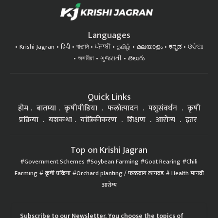
Languages
Krishi Jagran
हिंदी
বাঙালি
ਪੰਜਾਬੀ
தமிழ்
മലയാളം
ಕನ್ನಡ
ଓଡିଆ
অসমীয়া
ગુજરાતી
తెలుగు
Quick Links
होम
बातम्या
कृषीपीडिया
फलोत्पादन
पशुसंवर्धन
कृषी
प्रक्रिया
यशकथा
यांत्रिकीकरण
शिक्षण
आरोग्य
इतर
Top on Krishi Jagran
Government Schemes
Soybean Farming
Goat Rearing
Chili
Farming
कृषी प्रक्रिया
Orchard planting / फळबाग लागवड
Health मानवी
आरोग्य
Subscribe to our Newsletter. You choose the topics of