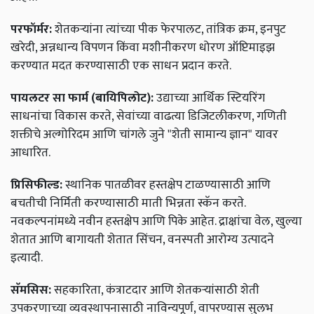
परफॉर्मर:
शेतकऱ्यांना त्यांच्या पीक फेरपालट, तांत्रिक क्रम, इनपुट
खरेदी, अन्नधान्य विपणन किंवा मशीनीकरण धोरण ऑप्टिमाइझ
करण्यात मदत करण्यासाठी एक साधन प्रदान करते.
पायलटर सा फार्म (बायिपिलोट):
उद्याच्या आर्थिक स्टियरिंग
साधनांचा विकास करते, सेवांच्या वाढत्या डिजिटलीकरण, गणिती
शक्तीचे अल्गोरिदम आणि चांगले जुने "शेती सामान्य ज्ञान" यावर
आधारित.
प्रिसिफील्ड:
स्थानिक पातळीवर हस्तक्षेप टाळण्यासाठी आणि
बचतीची निर्मिती करण्यासाठी माती भिन्नता स्कॅन करते.
नवकल्पनांमध्ये नवीन हस्तक्षेप आणि पिके आहेत. द्राक्षांचा वेल, खुल्या
शेतात आणि बागायती शेतात सिंचन, वनस्पती आरोग्य उत्पादने
इत्यादी.
सॅमसिस:
सहकारिता, कंत्राटदार आणि शेतकऱ्यांसाठी शेती
उपकरणाच्या व्यवस्थापनासाठी नाविन्यपूर्ण, वापरण्यास सुलभ