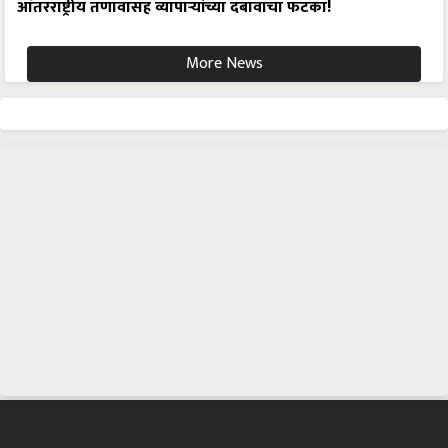
आंतरराष्ट्रीय तणावासह व्यापाऱ्यांच्या दबावाचा फटका!
More News