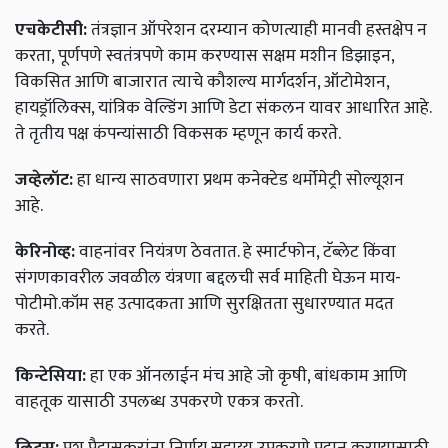
एचकेटीसी:
तंत्रज्ञान ऑपरेशन दरम्यान कोणत्याही मानवी हस्तक्षेप न
करता, पूर्णपणे स्वतंत्रपणे काम करण्यास सक्षम मशीन डिझाइन,
विकसित आणि बाजारात त्याचे कौशल्य मार्गदर्शन, ऑटोमेशन,
हायड्रॉलिक्स, यांत्रिक वेल्डिंग आणि डेटा संकलन यावर आधारित आहे.
ते तृतीय पक्ष कंपन्यांसाठी विकसक म्हणून कार्य करते.
जव्हेलॉट:
हा धान्य साठवणारा प्रथम कनेक्टेड थर्मोमेट्री सोल्यूशन
आहे.
केरिनोव्ह:
वाहनांवर नियंत्रण ठेवतात. हे स्मार्टफोन, टॅब्लेट किंवा
संगणकावरील जवळील यंत्रणा बद्दलची सर्व माहिती घेऊन माय-
पोटीमो.कॉम सह उत्पादकता आणि सुरक्षितता सुधारण्यात मदत
करते.
किन्टेसिया:
हा एक ऑनलाईन मंच आहे जो कृषी, बांधकाम आणि
वाहतूक यासाठी उपलब्ध उपकरणे एकत्र करतो.
लिटुस:
पशु पैदासकरांना निर्णय सहाय्य उपकरणे प्रदान करण्यासाठी