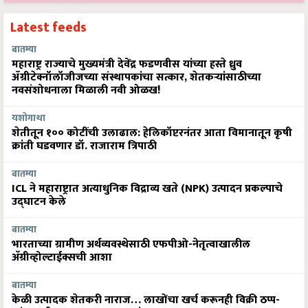
Latest feeds
बातम्या
महाराष्ट्र राज्याचे मुख्यमंत्री देवेंद्र फडणवीस यांच्या हस्ते ध्रुव
ॲग्रीटेक्नॉलॉजीजच्या संस्थापकांचा सत्कार, शेतकऱ्यांसाठीच्या
नवसंशोधनाला मिळाली नवी ओळख!
यशोगाथा
शेतीतून १०० कोटींची उलाढाल: हेलिकॉप्टरनंतर आता विमानातून कृषी
क्रांती घडवणार डॉ. राजाराम त्रिपाठी
बातम्या
ICL ने महाराष्ट्रात अत्याधुनिक विद्राव्य खते (NPK) उत्पादन प्रकल्पाचे
उद्घाटन केले
बातम्या
भारताच्या ग्रामीण अर्थव्यवस्थेसाठी एफपीओ-नेतृत्वाखालील
अ‍ॅग्रीव्होल्टाईक्सची आशा
बातम्या
केळी उत्पादक शेतकरी नाराज… लाखोंचा खर्च करूनही विक्री ठप्प-