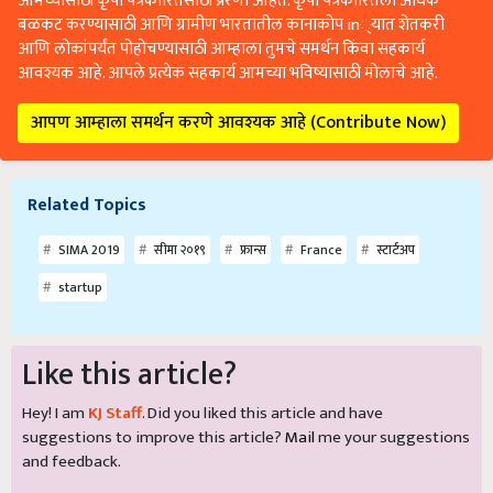
आमच्यासाठी कृषी पत्रकारितेसाठी प्रेरणा आहेत. कृषी पत्रकारितेला अधिक
बळकट करण्यासाठी आणि ग्रामीण भारतातील कानाकोप in्यात शेतकरी
आणि लोकांपर्यंत पोहोचण्यासाठी आम्हाला तुमचे समर्थन किंवा सहकार्य
आवश्यक आहे. आपले प्रत्येक सहकार्य आमच्या भविष्यासाठी मोलाचे आहे.
आपण आम्हाला समर्थन करणे आवश्यक आहे (Contribute Now)
Related Topics
SIMA 2019
सीमा २०१९
फ्रान्स
France
स्टार्टअप
startup
Like this article?
Hey! I am
KJ Staff
. Did you liked this article and have
suggestions to improve this article?
Mail
me your suggestions
and feedback.