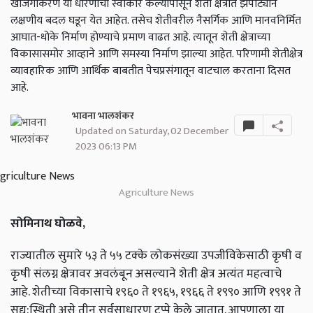
खाजगीकरण या धोरणांचा स्वीकार केल्यापासून शेती क्षेत्रात झपाट्याने
लक्षणीय बदल घडून येत आहेत. तसेच शेतीवरील नैसर्गिक आणि मानवनिर्मित
आघात-धोके निर्माण होण्याचे प्रमाण वाढत आहे. त्यातून शेती क्षेत्राच्या
विकासासमोर आव्हाने आणि समस्या निर्माण झाल्या आहेत. परिणामी शेतीक्षेत्र
व्यावहारिक आणि आर्थिक बाबतीत पेचप्रसंगातून वाटचाल करताना दिसत
आहे.
भावना भालशंकर
Updated on Saturday, 02 December
2023 06:13 PM
Agriculture News
सोमिनाथ घोळवे,
राज्यातील सुमारे ५३ ते ५५ टक्के लोकसंख्या उपजीविकेसाठी कृषी व
कृषी संलग्न क्षेत्रावर अवलंबून असल्याने शेती क्षेत्र अत्यंत महत्वाचे
आहे. शेतीच्या विकासाचे १९६० ते १९६५, १९६६ ते १९९० आणि १९९१ ते
सद्य:स्थिती असे तीन सर्वसाधारण टप्पे केले जातात. आपणाला या