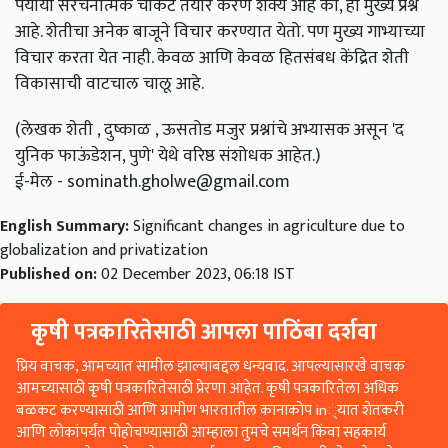
पर्यायी संरचनात्मक चौकट तयार करणे शक्य आहे का, हा मुख्य प्रश्न
आहे. शेतीचा अनेक बाजूने विचार करण्यात येतो. पण मुख्य गाभ्याच्या
विचार करता येत नाही. केवळ आणि केवळ हितसंबध केंद्रित शेती
विकासाची वाटचाल चालू आहे.
(लेखक शेती , दुष्काळ , ऊसतोड मजुर प्रश्नांचे अभ्यासक असून 'द
युनिक फाऊंडेशन, पुणे' येथे वरिष्ठ संशोधक आहेत.)
ई-मेल -
sominath.gholwe@gmail.com
English Summary:
Significant changes in agriculture due to
globalization and privatization
Published on:
02 December 2023, 06:18 IST
कृषी पत्रकारितेसाठी आपला पाठिंबा दर्शवा
प्रिय वाचक, आमच्यात सामील झाल्याबद्दल धन्यवाद. आपल्यासारखे वाचक
आमच्यासाठी कृषी पत्रकारितेसाठी प्रेरणा आहेत. कृषी पत्रकारितेला अधिक
बळकट करण्यासाठी आणि ग्रामीण भारतातील कानाकोप in्यात शेतकरी
आणि लोकांपर्यंत पोहोचण्यासाठी आम्हाला तुमचे समर्थन किंवा सहकार्य