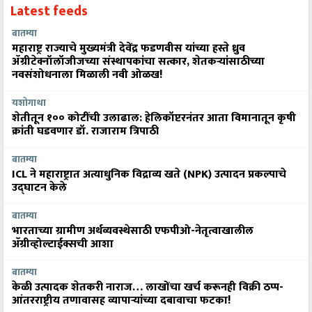
Latest feeds
बातम्या
महाराष्ट्र राज्याचे मुख्यमंत्री देवेंद्र फडणवीस यांच्या हस्ते ध्रुव
ॲग्रीटेक्नॉलॉजीजच्या संस्थापकांचा सत्कार, शेतकऱ्यांसाठीच्या
नवसंशोधनाला मिळाली नवी ओळख!
यशोगाथा
शेतीतून १०० कोटींची उलाढाल: हेलिकॉप्टरनंतर आता विमानातून कृषी
क्रांती घडवणार डॉ. राजाराम त्रिपाठी
बातम्या
ICL ने महाराष्ट्रात अत्याधुनिक विद्राव्य खते (NPK) उत्पादन प्रकल्पाचे
उद्घाटन केले
बातम्या
भारताच्या ग्रामीण अर्थव्यवस्थेसाठी एफपीओ-नेतृत्वाखालील
अ‍ॅग्रीव्होल्टाईक्सची आशा
बातम्या
केळी उत्पादक शेतकरी नाराज… लाखोंचा खर्च करूनही विक्री ठप्प-
आंतरराष्ट्रीय तणावासह व्यापाऱ्यांच्या दबावाचा फटका!