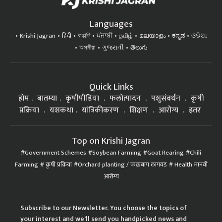
Languages
Krishi Jagran
हिंदी
বাঙালি
ਪੰਜਾਬੀ
தமிழ்
മലയാളം
ಕನ್ನಡ
ଓଡିଆ
অসমীয়া
ગુજરાતી
తెలుగు
Quick Links
होम
बातम्या
कृषीपीडिया
फलोत्पादन
पशुसंवर्धन
कृषी
प्रक्रिया
यशकथा
यांत्रिकीकरण
शिक्षण
आरोग्य
इतर
Top on Krishi Jagran
Government Schemes
Soybean Farming
Goat Rearing
Chili
Farming
कृषी प्रक्रिया
Orchard planting / फळबाग लागवड
Health मानवी
आरोग्य
Subscribe to our Newsletter. You choose the topics of
your interest and we'll send you handpicked news and