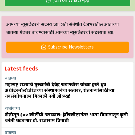
Join on WhatsApp
आमच्या न्यूसलेटरचे सदस्य व्हा. शेती संबंधीत देशभरातील आताच्या
बातम्या मेलवर वाचण्यासाठी आमच्या न्यूसलेटरची सदस्यता घ्या.
Subscribe Newsletters
Latest feeds
बातम्या
महाराष्ट्र राज्याचे मुख्यमंत्री देवेंद्र फडणवीस यांच्या हस्ते ध्रुव
ॲग्रीटेक्नॉलॉजीजच्या संस्थापकांचा सत्कार, शेतकऱ्यांसाठीच्या
नवसंशोधनाला मिळाली नवी ओळख!
यशोगाथा
शेतीतून १०० कोटींची उलाढाल: हेलिकॉप्टरनंतर आता विमानातून कृषी
क्रांती घडवणार डॉ. राजाराम त्रिपाठी
बातम्या