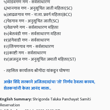
५)मांडवगण गण - सर्वसाधारण
६)भानगाव गण - अनुसूचित जाती महिला(SC)
७)आढळगाव गण - ना.मा. प्रवर्ग महिला(BCC)
८)पेडगाव गण - अनुसूचित जाती(SC)
९)येळपणे गण - सर्वसाधारण महिला
१०)बेलवंडी गण - सर्वसाधारण महिला
११)हंगेवाडी गण - सर्वसाधारण
१२)लिंपणगाव गण - सर्वसाधारण
१३)काष्टी गण - सर्वसाधारण
१४)अजनूज गण - अनुसूचित जमाती महिला(ST)
- तहसिल कार्यालय श्रीगोंदा यांकडून घोषणा
अखेर शिंदे सरकाने अजितदादांचा 'तो' निर्णय ठेवला कायम,
शेतकऱ्यांनी केला आनंद व्यक्त..
English Summary:
Shrigonda Taluka Panchayat Samiti
Reservation