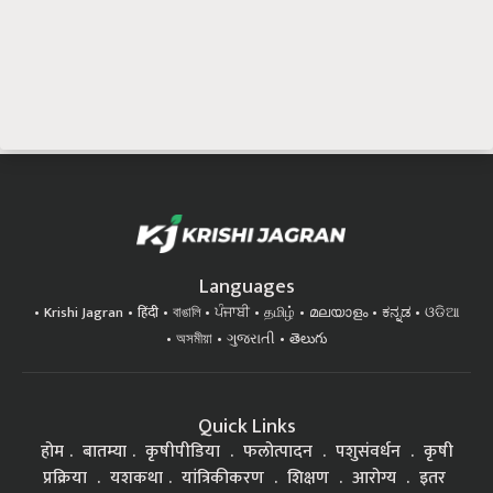
Languages
Krishi Jagran
हिंदी
বাঙালি
ਪੰਜਾਬੀ
தமிழ்
മലയാളം
ಕನ್ನಡ
ଓଡିଆ
অসমীয়া
ગુજરાતી
తెలుగు
Quick Links
होम
बातम्या
कृषीपीडिया
फलोत्पादन
पशुसंवर्धन
कृषी
प्रक्रिया
यशकथा
यांत्रिकीकरण
शिक्षण
आरोग्य
इतर