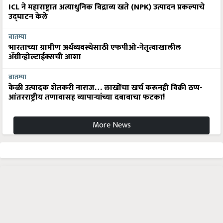
ICL ने महाराष्ट्रात अत्याधुनिक विद्राव्य खते (NPK) उत्पादन प्रकल्पाचे
उद्घाटन केले
बातम्या
भारताच्या ग्रामीण अर्थव्यवस्थेसाठी एफपीओ-नेतृत्वाखालील
अ‍ॅग्रीव्होल्टाईक्सची आशा
बातम्या
केळी उत्पादक शेतकरी नाराज… लाखोंचा खर्च करूनही विक्री ठप्प-
आंतरराष्ट्रीय तणावासह व्यापाऱ्यांच्या दबावाचा फटका!
More News