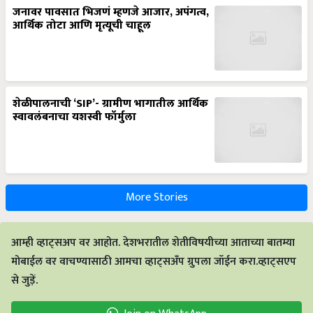
जनावर पावसात भिजणं म्हणजे आजार, अपंगत्व,
आर्थिक तोटा आणि मृत्यूची चाहूल
शेळीपालनाची ‘SIP’- ग्रामीण भागातील आर्थिक
स्वावलंबनाचा यशस्वी फॉर्मुला
More Stories
आम्ही व्हाट्सअप वर आहोत. देशभरातील शेतीविषयीच्या आताच्या बातम्या
मोबाईल वर वाचण्यासाठी आमचा व्हाट्सअँप ग्रुपला जॉईन करा.व्हाट्सएप
से जुड़ें.