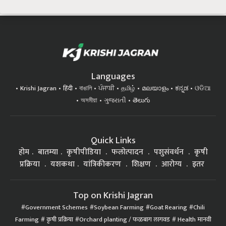
Languages
Krishi Jagran
हिंदी
বাঙালি
ਪੰਜਾਬੀ
தமிழ்
മലയാളം
ಕನ್ನಡ
ଓଡିଆ
অসমীয়া
ગુજરાતી
తెలుగు
Quick Links
होम
बातम्या
कृषीपीडिया
फलोत्पादन
पशुसंवर्धन
कृषी
प्रक्रिया
यशकथा
यांत्रिकीकरण
शिक्षण
आरोग्य
इतर
Top on Krishi Jagran
Government Schemes
Soybean Farming
Goat Rearing
Chili
Farming
कृषी प्रक्रिया
Orchard planting / फळबाग लागवड
Health मानवी