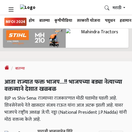
मराठी
होम
बातम्या
कृषीपीडिया
सरकारी योजना
पशुधन
हवामान
MFOI 2024
बातम्या
आता राज्यात फक्त भाजप...!! भाजपच्या बड्या नेत्याच्या
वक्तव्याने देशात खळबळ
BJP vs Shiv Sena: राज्याच्या राजकारणात मोठी घडामोड घडली आहे.
शिवसेनेसचे नेते खासदार संजय राऊत यांना आज अटक झाली आहे. यावर
भाजपचे राष्ट्रीय अध्यक्ष जे.पी. नड्डा (National President J.P.Nadda) यांनी
मोठं वक्तव्य केले आहे.
पाराजी आबासाहेब शिंदे