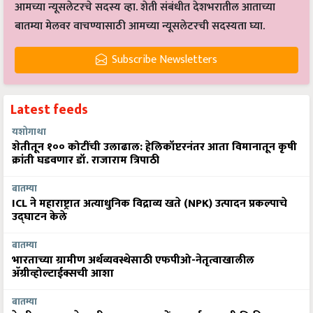
आमच्या न्यूसलेटरचे सदस्य व्हा. शेती संबंधीत देशभरातील आताच्या
बातम्या मेलवर वाचण्यासाठी आमच्या न्यूसलेटरची सदस्यता घ्या.
Subscribe Newsletters
Latest feeds
यशोगाथा
शेतीतून १०० कोटींची उलाढाल: हेलिकॉप्टरनंतर आता विमानातून कृषी
क्रांती घडवणार डॉ. राजाराम त्रिपाठी
बातम्या
ICL ने महाराष्ट्रात अत्याधुनिक विद्राव्य खते (NPK) उत्पादन प्रकल्पाचे
उद्घाटन केले
बातम्या
भारताच्या ग्रामीण अर्थव्यवस्थेसाठी एफपीओ-नेतृत्वाखालील
अ‍ॅग्रीव्होल्टाईक्सची आशा
बातम्या