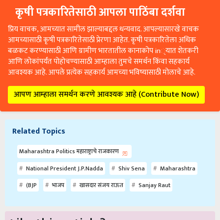
कृषी पत्रकारितेसाठी आपला पाठिंबा दर्शवा
प्रिय वाचक, आमच्यात सामील झाल्याबद्दल धन्यवाद. आपल्यासारखे वाचक
आमच्यासाठी कृषी पत्रकारितेसाठी प्रेरणा आहेत. कृषी पत्रकारितेला अधिक
बळकट करण्यासाठी आणि ग्रामीण भारतातील कानाकोप in्यात शेतकरी
आणि लोकांपर्यंत पोहोचण्यासाठी आम्हाला तुमचे समर्थन किंवा सहकार्य
आवश्यक आहे. आपले प्रत्येक सहकार्य आमच्या भविष्यासाठी मोलाचे आहे.
आपण आम्हाला समर्थन करणे आवश्यक आहे (Contribute Now)
Related Topics
Maharashtra Politics महाराष्ट्राचे राजकारण
National President J.P.Nadda
Shiv Sena
Maharashtra
(BJP
भाजप
खासदार संजय राऊत
Sanjay Raut