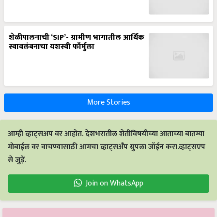
शेळीपालनाची ‘SIP’- ग्रामीण भागातील आर्थिक
स्वावलंबनाचा यशस्वी फॉर्मुला
More Stories
आम्ही व्हाट्सअप वर आहोत. देशभरातील शेतीविषयीच्या आताच्या बातम्या
मोबाईल वर वाचण्यासाठी आमचा व्हाट्सअँप ग्रुपला जॉईन करा.व्हाट्सएप
से जुड़ें.
Join on WhatsApp