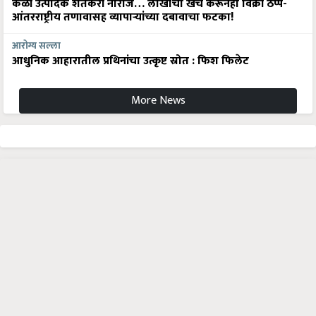
केळी उत्पादक शेतकरी नाराज… लाखोंचा खर्च करूनही विक्री ठप्प-
आंतरराष्ट्रीय तणावासह व्यापाऱ्यांच्या दबावाचा फटका!
आरोग्य सल्ला
आधुनिक आहारातील प्रथिनांचा उत्कृष्ट स्रोत : फिश फिलेट
More News