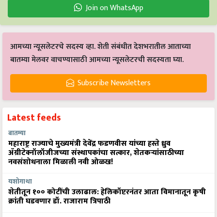
Join on WhatsApp
आमच्या न्यूसलेटरचे सदस्य व्हा. शेती संबंधीत देशभरातील आताच्या
बातम्या मेलवर वाचण्यासाठी आमच्या न्यूसलेटरची सदस्यता घ्या.
Subscribe Newsletters
Latest feeds
बातम्या
महाराष्ट्र राज्याचे मुख्यमंत्री देवेंद्र फडणवीस यांच्या हस्ते ध्रुव
ॲग्रीटेक्नॉलॉजीजच्या संस्थापकांचा सत्कार, शेतकऱ्यांसाठीच्या
नवसंशोधनाला मिळाली नवी ओळख!
यशोगाथा
शेतीतून १०० कोटींची उलाढाल: हेलिकॉप्टरनंतर आता विमानातून कृषी
क्रांती घडवणार डॉ. राजाराम त्रिपाठी