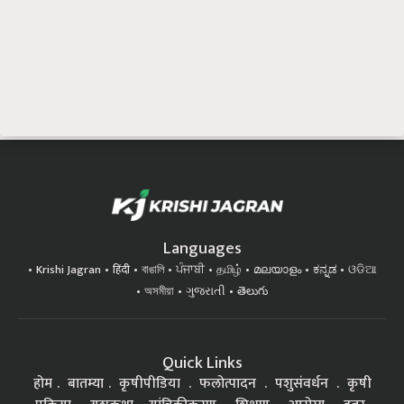
Languages
Krishi Jagran
हिंदी
বাঙালি
ਪੰਜਾਬੀ
தமிழ்
മലയാളം
ಕನ್ನಡ
ଓଡିଆ
অসমীয়া
ગુજરાતી
తెలుగు
Quick Links
होम
बातम्या
कृषीपीडिया
फलोत्पादन
पशुसंवर्धन
कृषी