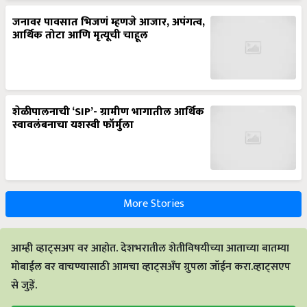
जनावर पावसात भिजणं म्हणजे आजार, अपंगत्व,
आर्थिक तोटा आणि मृत्यूची चाहूल
शेळीपालनाची ‘SIP’- ग्रामीण भागातील आर्थिक
स्वावलंबनाचा यशस्वी फॉर्मुला
More Stories
आम्ही व्हाट्सअप वर आहोत. देशभरातील शेतीविषयीच्या आताच्या बातम्या
मोबाईल वर वाचण्यासाठी आमचा व्हाट्सअँप ग्रुपला जॉईन करा.व्हाट्सएप
से जुड़ें.