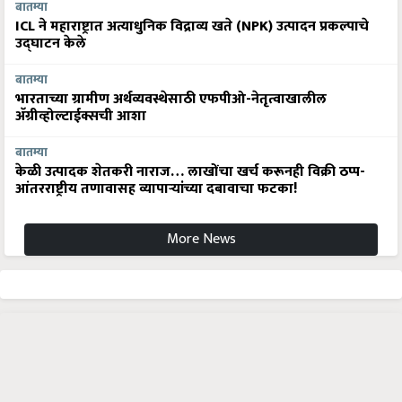
बातम्या
ICL ने महाराष्ट्रात अत्याधुनिक विद्राव्य खते (NPK) उत्पादन प्रकल्पाचे
उद्घाटन केले
बातम्या
भारताच्या ग्रामीण अर्थव्यवस्थेसाठी एफपीओ-नेतृत्वाखालील
अ‍ॅग्रीव्होल्टाईक्सची आशा
बातम्या
केळी उत्पादक शेतकरी नाराज… लाखोंचा खर्च करूनही विक्री ठप्प-
आंतरराष्ट्रीय तणावासह व्यापाऱ्यांच्या दबावाचा फटका!
More News