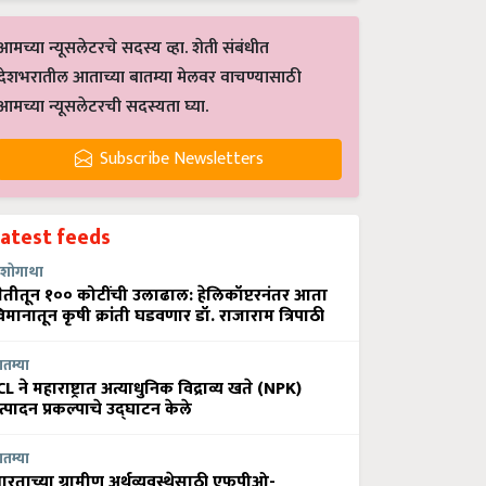
आमच्या न्यूसलेटरचे सदस्य व्हा. शेती संबंधीत
देशभरातील आताच्या बातम्या मेलवर वाचण्यासाठी
आमच्या न्यूसलेटरची सदस्यता घ्या.
Subscribe Newsletters
Latest feeds
शोगाथा
ेतीतून १०० कोटींची उलाढाल: हेलिकॉप्टरनंतर आता
िमानातून कृषी क्रांती घडवणार डॉ. राजाराम त्रिपाठी
ातम्या
CL ने महाराष्ट्रात अत्याधुनिक विद्राव्य खते (NPK)
त्पादन प्रकल्पाचे उद्घाटन केले
ातम्या
ारताच्या ग्रामीण अर्थव्यवस्थेसाठी एफपीओ-