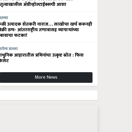
ेतृत्वाखालील अ‍ॅग्रीव्होल्टाईक्सची आशा
ातम्या
ेळी उत्पादक शेतकरी नाराज… लाखोंचा खर्च करूनही
िक्री ठप्प- आंतरराष्ट्रीय तणावासह व्यापाऱ्यांच्या
बावाचा फटका!
रोग्य सल्ला
धुनिक आहारातील प्रथिनांचा उत्कृष्ट स्रोत : फिश
िलेट
More News