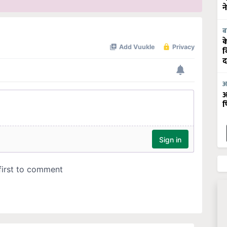
न
ब
क
व
द
आ
आ
फ