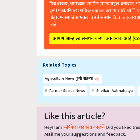
प्रिय वाचक, आमच्यात सामील झाल्याबद्दल धन्यवाद. आप
कृषी पत्रकारितेला अधिक बळकट करण्यासाठी आणि ग्
पोहोचण्यासाठी आम्हाला तुमचे समर्थन किंवा सहकार्य 
आहे.
आपण आम्हाला समर्थन करणे आवश्यक आहे (C
Related Topics
Agriculture News कृषी बातम्या
Farmer Sucide News
Shetkari Aatmahatya
Like this article?
Hey! I am
ऋषिकेश चंद्रकांत काळंगे
. Did you liked th
Mail
me your suggestions and feedback.