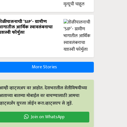
शेळीपालनाची ‘SIP’- ग्रामीण
भागातील आर्थिक स्वावलंबनाचा
यशस्वी फॉर्मुला
More Stories
आम्ही व्हाट्सअप वर आहोत. देशभरातील शेतीविषयीच्या
आताच्या बातम्या मोबाईल वर वाचण्यासाठी आमचा
व्हाट्सअँप ग्रुपला जॉईन करा.व्हाट्सएप से जुड़ें.
Join on WhatsApp