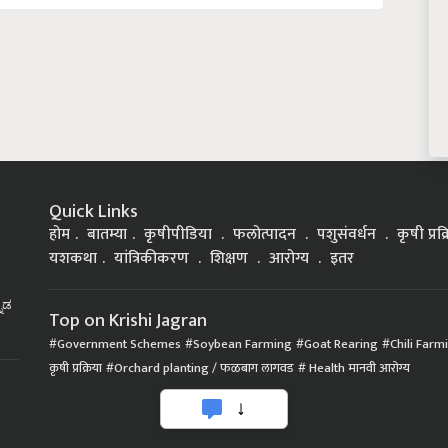
Quick Links
होम
बातम्या
कृषीपीडिया
फलोत्पादन
पशुसंवर्धन
कृषी प्रक
यशकथा
यांत्रिकीकरण
शिक्षण
आरोग्य
इतर
್ನಡ
Top on Krishi Jagran
Government Schemes
Soybean Farming
Goat Rearing
Chili Farm
कृषी प्रक्रिया
Orchard planting / फळबाग लागवड
Health मानवी आरोग्य