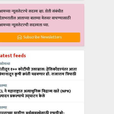
आमच्या न्यूसलेटरचे सदस्य व्हा. शेती संबंधीत
देशभरातील आताच्या बातम्या मेलवर वाचण्यासाठी
आमच्या न्यूसलेटरची सदस्यता घ्या.
Subscribe Newsletters
Latest feeds
शोगाथा
ेतीतून १०० कोटींची उलाढाल: हेलिकॉप्टरनंतर आता
िमानातून कृषी क्रांती घडवणार डॉ. राजाराम त्रिपाठी
ातम्या
CL ने महाराष्ट्रात अत्याधुनिक विद्राव्य खते (NPK)
त्पादन प्रकल्पाचे उद्घाटन केले
ातम्या
ारताच्या ग्रामीण अर्थव्यवस्थेसाठी एफपीओ-