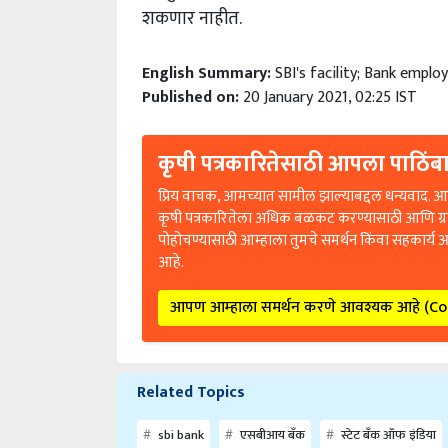
शकणार नाहीत.
English Summary:
SBI's facility; Bank empl
Published on:
20 January 2021, 02:25 IST
कृषी पत्रकारितेसाठी आपला पाठिंबा
प्रिय वाचक, आमच्यात सामील झाल्याबद्दल धन्यवाद. आप
कृषी पत्रकारितेला अधिक बळकट करण्यासाठी आणि ग्
पोहोचण्यासाठी आम्हाला तुमचे समर्थन किंवा सहकार्य 
आहे.
आपण आम्हाला समर्थन करणे आवश्यक आहे (C
Related Topics
sbi bank
एसबीआय बँक
स्टेट बँक ऑफ इंडिया