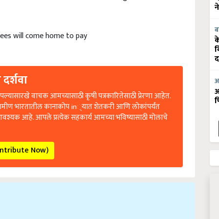
न
ब
oyees will come home to pay
क
व
द
 दर्शवा
आ
आ
ल्यासारखे वाचक आमच्यासाठी कृषी पत्रकारितेसाठी प्रेरणा आहेत.
फ
रामीण भारतातील कानाकोप in्यात शेतकरी आणि लोकांपर्यंत
आवश्यक आहे. आपले प्रत्येक सहकार्य आमच्या भविष्यासाठी मोलाचे
ontribute Now)