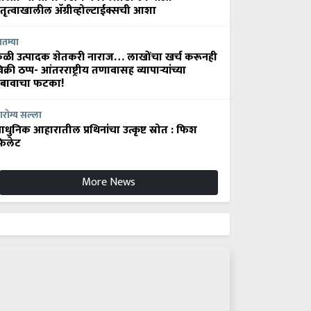
ेतृत्वाखालील अ‍ॅग्रीव्होल्टाईक्सची आशा
ातम्या
ेळी उत्पादक शेतकरी नाराज… लाखोंचा खर्च करूनही
िक्री ठप्प- आंतरराष्ट्रीय तणावासह व्यापाऱ्यांच्या
बावाचा फटका!
रोग्य सल्ला
धुनिक आहारातील प्रथिनांचा उत्कृष्ट स्रोत : फिश
िलेट
More News