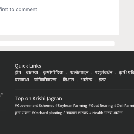
Quick Links
होम
बातम्या
कृषीपीडिया
फलोत्पादन
पशुसंवर्धन
कृषी प्रक
यशकथा
यांत्रिकीकरण
शिक्षण
आरोग्य
इतर
್ನಡ
Top on Krishi Jagran
Government Schemes
Soybean Farming
Goat Rearing
Chili Farm
कृषी प्रक्रिया
Orchard planting / फळबाग लागवड
Health मानवी आरोग्य