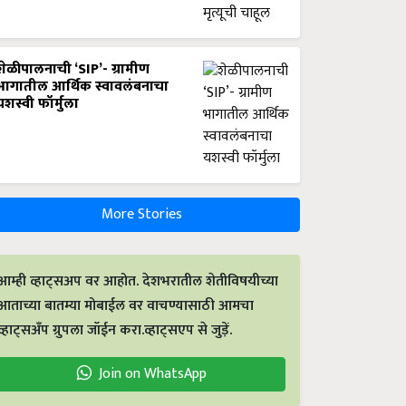
शेळीपालनाची ‘SIP’- ग्रामीण
भागातील आर्थिक स्वावलंबनाचा
यशस्वी फॉर्मुला
More Stories
आम्ही व्हाट्सअप वर आहोत. देशभरातील शेतीविषयीच्या
आताच्या बातम्या मोबाईल वर वाचण्यासाठी आमचा
व्हाट्सअँप ग्रुपला जॉईन करा.व्हाट्सएप से जुड़ें.
Join on WhatsApp