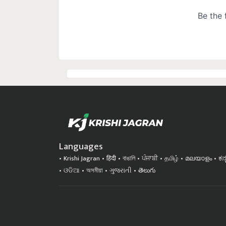
Languages
Krishi Jagran
हिंदी
বাঙালি
ਪੰਜਾਬੀ
தமிழ்
മലയാളം
ಕನ
ଓଡିଆ
অসমীয়া
ગુજરાતી
తెలుగు