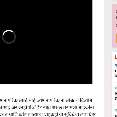
य
श
व
ब
I
उ
येष्ठ नागरिकांसाठी आहे. ज्येष्ठ नागरिकांना सोबतच दिव्यांग
 आहे. जर काहींची जॉइंट खाते असेल तर अशा ग्राहकांना
ब
बचत आणि करंट खात्याचा ग्राहकही या सुविधेचा लाभ घेऊ
भ