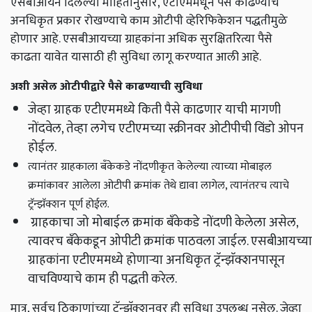
एसबीआयने दिलेल्या माहितीनुसार, एटीएममधून पैसे काढण्याचे
अनधिकृत प्रकार रोखण्याचे काम ओटीपी व्हेरिफिकेशन पद्धतीमुळे
होणार आहे. एसबीआयच्या ग्राहकांना अधिक सुरक्षितरित्या पैसे
काढता यावेत यासाठी ही सुविधा लागू करण्यात आली आहे.
अशी असेल ओटीपीद्वारे पैसे काढण्याची सुविधा
जेव्हा ग्राहक एटीएममध्ये किती पैसे काढणार याची मागणी
नोंदवेल, तेव्हा लगेच एटीएमच्या स्क्रीनवर ओटीपीची विंडो ओपन
होईल.
त्यानंतर ग्राहकाला बँकेकडे नोंदणीकृत केलेल्या त्याच्या मोबाइल
क्रमांकावर आलेला ओटीपी क्रमांक तेथे द्यावा लागेल, त्यानंतरच त्याचे
ट्रॅन्झॅक्शन पूर्ण होईल.
ग्राहकाचा जो मोबाईल क्रमांक बँकेकडे नोंदणी केलेला असेल,
त्यावरच बँकेकडून ओपीटी क्रमांक पाठवला जाईल. एसबीआयच्या
ग्राहकांना एटीएममध्ये होणाऱ्या अनधिकृत ट्रॅन्झॅक्शनपासून
वाचविण्याचे काम ही पद्धती करेल.
मात्र, सर्वच ठिकाणांच्या ट्रॅन्झॅक्शनवर ही सुविधा उपलब्ध नसेल. जेव्हा