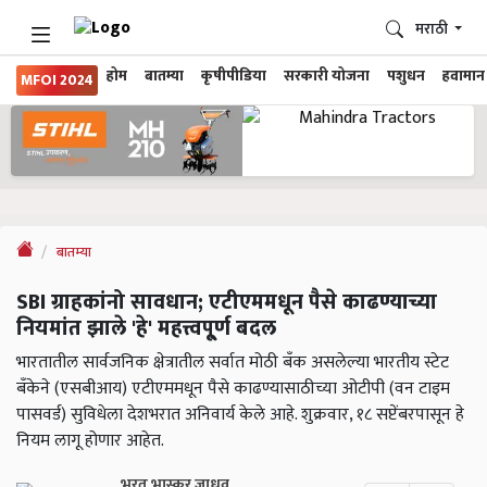
मराठी
होम
बातम्या
कृषीपीडिया
सरकारी योजना
पशुधन
हवामान
MFOI 2024
बातम्या
SBI ग्राहकांनो सावधान; एटीएममधून पैसे काढण्याच्या
नियमांत झाले 'हे' महत्त्वपू्र्ण बदल
भारतातील सार्वजनिक क्षेत्रातील सर्वात मोठी बँक असलेल्या भारतीय स्टेट
बँकेने (एसबीआय) एटीएममधून पैसे काढण्यासाठीच्या ओटीपी (वन टाइम
पासवर्ड) सुविधेला देशभरात अनिवार्य केले आहे. शुक्रवार, १८ सप्टेंबरपासून हे
नियम लागू होणार आहेत.
भरत भास्कर जाधव