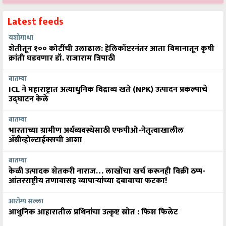
Latest feeds
यशोगाथा
शेतीतून १०० कोटींची उलाढाल: हेलिकॉप्टरनंतर आता विमानातून कृषी
क्रांती घडवणार डॉ. राजाराम त्रिपाठी
बातम्या
ICL ने महाराष्ट्रात अत्याधुनिक विद्राव्य खते (NPK) उत्पादन प्रकल्पाचे
उद्घाटन केले
बातम्या
भारताच्या ग्रामीण अर्थव्यवस्थेसाठी एफपीओ-नेतृत्वाखालील
अ‍ॅग्रीव्होल्टाईक्सची आशा
बातम्या
केळी उत्पादक शेतकरी नाराज… लाखोंचा खर्च करूनही विक्री ठप्प-
आंतरराष्ट्रीय तणावासह व्यापाऱ्यांच्या दबावाचा फटका!
आरोग्य सल्ला
आधुनिक आहारातील प्रथिनांचा उत्कृष्ट स्रोत : फिश फिलेट