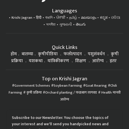
Languages
Krishi Jagran
हिंदी
বাঙালি
ਪੰਜਾਬੀ
தமிழ்
മലയാളം
ಕನ್ನಡ
ଓଡିଆ
অসমীয়া
ગુજરાતી
తెలుగు
Quick Links
होम
बातम्या
कृषीपीडिया
फलोत्पादन
पशुसंवर्धन
कृषी
प्रक्रिया
यशकथा
यांत्रिकीकरण
शिक्षण
आरोग्य
इतर
Top on Krishi Jagran
Government Schemes
Soybean Farming
Goat Rearing
Chili
Farming
कृषी प्रक्रिया
Orchard planting / फळबाग लागवड
Health मानवी
आरोग्य
Subscribe to our Newsletter. You choose the topics of
your interest and we'll send you handpicked news and