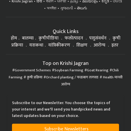
Krishi Jagran
हिंदी
বাঙালি
ਪੰਜਾਬੀ
தமிழ்
മലയാളം
ಕನ್ನಡ
ଓଡିଆ
অসমীয়া
ગુજરાતી
తెలుగు
Quick Links
होम
बातम्या
कृषीपीडिया
फलोत्पादन
पशुसंवर्धन
कृषी
प्रक्रिया
यशकथा
यांत्रिकीकरण
शिक्षण
आरोग्य
इतर
Top on Krishi Jagran
Government Schemes
Soybean Farming
Goat Rearing
Chili
Farming
कृषी प्रक्रिया
Orchard planting / फळबाग लागवड
Health मानवी
आरोग्य
Subscribe to our Newsletter. You choose the topics of
your interest and we'll send you handpicked news and
latest updates based on your choice.
Subscribe Newsletters