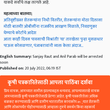
याकडे सर्वांचे लक्ष लागले आहे.
महत्वाच्या बातम्या;
अतिवृष्टीग्रस्त शेतकऱ्यांना निधी वितरीत, शेतकऱ्यांना मोठा दिलासा
मोठी बातमी! ओबीसींना राजकीय आरक्षण मिळाले, निवडणुका
घेण्याचे कोर्टाचे आदेश
आता काही दिवस पावसाची विश्रांती! 'या' तारखेला पुन्हा मुसळधार
पाऊस कोसळणार, पंजाबरावांनी व्यक्त केला अंदाज...
English Summary:
Sanjay Raut and Anil Parab will be arrested
soon
Published on:
20 July 2022, 06:19 IST
कृषी पत्रकारितेसाठी आपला पाठिंबा दर्शवा
प्रिय वाचक, आमच्यात सामील झाल्याबद्दल धन्यवाद. आपल्यासारखे वाचक
आमच्यासाठी कृषी पत्रकारितेसाठी प्रेरणा आहेत. कृषी पत्रकारितेला अधिक
बळकट करण्यासाठी आणि ग्रामीण भारतातील कानाकोप in्यात शेतकरी
आणि लोकांपर्यंत पोहोचण्यासाठी आम्हाला तुमचे समर्थन किंवा सहकार्य