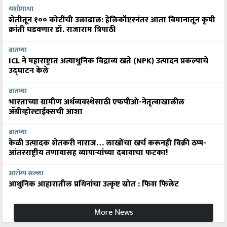
यशोगाथा
शेतीतून १०० कोटींची उलाढाल: हेलिकॉप्टरनंतर आता विमानातून कृषी
क्रांती घडवणार डॉ. राजाराम त्रिपाठी
बातम्या
ICL ने महाराष्ट्रात अत्याधुनिक विद्राव्य खते (NPK) उत्पादन प्रकल्पाचे
उद्घाटन केले
बातम्या
भारताच्या ग्रामीण अर्थव्यवस्थेसाठी एफपीओ-नेतृत्वाखालील
अ‍ॅग्रीव्होल्टाईक्सची आशा
बातम्या
केळी उत्पादक शेतकरी नाराज… लाखोंचा खर्च करूनही विक्री ठप्प-
आंतरराष्ट्रीय तणावासह व्यापाऱ्यांच्या दबावाचा फटका!
आरोग्य सल्ला
आधुनिक आहारातील प्रथिनांचा उत्कृष्ट स्रोत : फिश फिलेट
More News