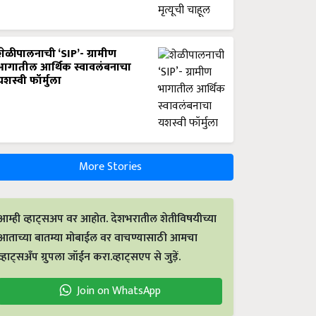
शेळीपालनाची ‘SIP’- ग्रामीण
भागातील आर्थिक स्वावलंबनाचा
यशस्वी फॉर्मुला
More Stories
आम्ही व्हाट्सअप वर आहोत. देशभरातील शेतीविषयीच्या
आताच्या बातम्या मोबाईल वर वाचण्यासाठी आमचा
व्हाट्सअँप ग्रुपला जॉईन करा.व्हाट्सएप से जुड़ें.
Join on WhatsApp