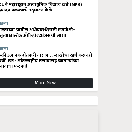
CL ने महाराष्ट्रात अत्याधुनिक विद्राव्य खते (NPK)
त्पादन प्रकल्पाचे उद्घाटन केले
ातम्या
ारताच्या ग्रामीण अर्थव्यवस्थेसाठी एफपीओ-
ेतृत्वाखालील अ‍ॅग्रीव्होल्टाईक्सची आशा
ातम्या
ेळी उत्पादक शेतकरी नाराज… लाखोंचा खर्च करूनही
िक्री ठप्प- आंतरराष्ट्रीय तणावासह व्यापाऱ्यांच्या
बावाचा फटका!
More News