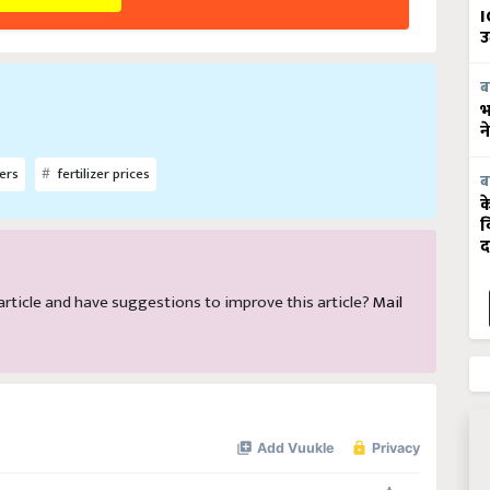
I
उ
ब
भ
न
ers
fertilizer prices
ब
क
व
द
s article and have suggestions to improve this article?
Mail