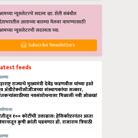
आमच्या न्यूसलेटरचे सदस्य व्हा. शेती संबंधीत
देशभरातील आताच्या बातम्या मेलवर वाचण्यासाठी
आमच्या न्यूसलेटरची सदस्यता घ्या.
Subscribe Newsletters
Latest feeds
ातम्या
हाराष्ट्र राज्याचे मुख्यमंत्री देवेंद्र फडणवीस यांच्या हस्ते
्रुव ॲग्रीटेक्नॉलॉजीजच्या संस्थापकांचा सत्कार,
ेतकऱ्यांसाठीच्या नवसंशोधनाला मिळाली नवी ओळख!
शोगाथा
ेतीतून १०० कोटींची उलाढाल: हेलिकॉप्टरनंतर आता
िमानातून कृषी क्रांती घडवणार डॉ. राजाराम त्रिपाठी
ातम्या