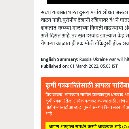
सध्या याबाबत भारत दुसरा पर्याय शोधत असला त
वाटत नाही. युरोपीय देशांनी रशियावर बंधने
शकतात. कच्च्या मालाच्या किमती वाढण्याचा अं
असे दिसत आहे. तर खत दरवाढ झाल्यास केंद्र सर
येणाऱ्या काळात ही एक मोठी डोकेदुखी होऊ शक
English Summary:
Russia-Ukraine war will hit
Published on:
01 March 2022, 05:03 IST
कृषी पत्रकारितेसाठी आपला पाठिंबा
प्रिय वाचक, आमच्यात सामील झाल्याबद्दल धन्यवाद. आप
कृषी पत्रकारितेला अधिक बळकट करण्यासाठी आणि ग्
पोहोचण्यासाठी आम्हाला तुमचे समर्थन किंवा सहकार्य 
आहे.
आपण आम्हाला समर्थन करणे आवश्यक आहे (C