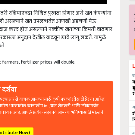
री रशियाएवढा निश्चित पुरवठा होणार असे खत कंपन्यांना
 घातली असल्याने खत उपलब्धतेत आणखी अडचणी येऊ
दाज व्यक्त होत असल्याने नक्कीच खतांच्या किमती वाढणार
कारला अनुदान देखील वाढवून द्यावे लागू शकते. यामुळे
ते.
 farmers, fertilizer prices will double.
ब
म
 दर्शवा
ध
श
ल्यासारखे वाचक आमच्यासाठी कृषी पत्रकारितेसाठी प्रेरणा आहेत.
रामीण भारतातील कानाकोप in्यात शेतकरी आणि लोकांपर्यंत
य
आवश्यक आहे. आपले प्रत्येक सहकार्य आमच्या भविष्यासाठी मोलाचे
श
व
ontribute Now)
ब