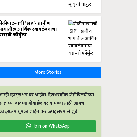
शेळीपालनाची ‘SIP’- ग्रामीण
भागातील आर्थिक स्वावलंबनाचा
यशस्वी फॉर्मुला
More Stories
आम्ही व्हाट्सअप वर आहोत. देशभरातील शेतीविषयीच्या
आताच्या बातम्या मोबाईल वर वाचण्यासाठी आमचा
व्हाट्सअँप ग्रुपला जॉईन करा.व्हाट्सएप से जुड़ें.
Join on WhatsApp