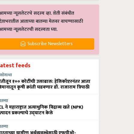
आमच्या न्यूसलेटरचे सदस्य व्हा. शेती संबंधीत
देशभरातील आताच्या बातम्या मेलवर वाचण्यासाठी
आमच्या न्यूसलेटरची सदस्यता घ्या.
Subscribe Newsletters
Latest feeds
शोगाथा
ेतीतून १०० कोटींची उलाढाल: हेलिकॉप्टरनंतर आता
िमानातून कृषी क्रांती घडवणार डॉ. राजाराम त्रिपाठी
ातम्या
CL ने महाराष्ट्रात अत्याधुनिक विद्राव्य खते (NPK)
त्पादन प्रकल्पाचे उद्घाटन केले
ातम्या
ारताच्या ग्रामीण अर्थव्यवस्थेसाठी एफपीओ-