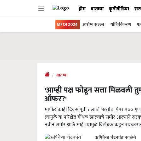
होम
बातम्या
कृषीपीडिया
सर
MFOI 2024
आरोग्य सल्ला
यांत्रिकीकरण
फल
बातम्या
'आम्ही पक्ष फोडून सत्ता मिळवली त
ऑफर?'
मागील काही दिवसांपूर्वी तलाठी भरतीचा पेपर २०० गुणां
त्यामुळे या परिक्षेत गोंधळ झाल्याचे समोर आल्याने सर
नवीन समोर आले आहे. त्यामुळे विरोधकांकडून सरकारल
ऋषिकेश चंद्रकांत काळंगे