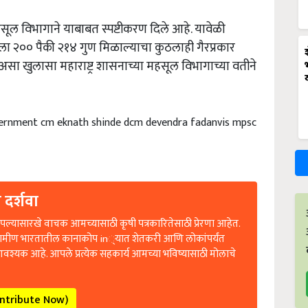
सूल विभागाने याबाबत स्पष्टीकरण दिले आहे. यावेळी
थाला २०० पैकी २१४ गुण मिळाल्याचा कुठलाही गैरप्रकार
सा खुलासा महाराष्ट्र शासनाच्या महसूल विभागाच्या वतीने
vernment cm eknath shinde dcm devendra fadanvis mpsc
 दर्शवा
ल्यासारखे वाचक आमच्यासाठी कृषी पत्रकारितेसाठी प्रेरणा आहेत.
रामीण भारतातील कानाकोप in्यात शेतकरी आणि लोकांपर्यंत
आवश्यक आहे. आपले प्रत्येक सहकार्य आमच्या भविष्यासाठी मोलाचे
ontribute Now)