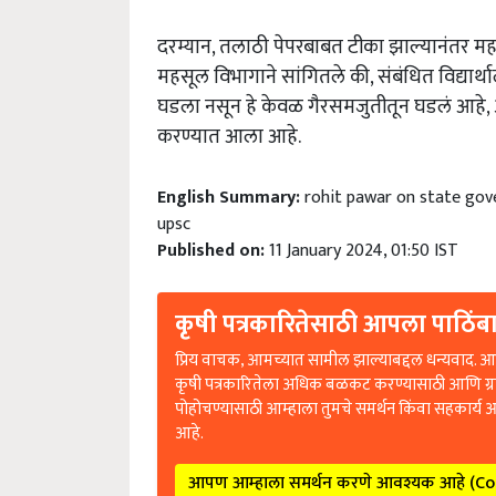
दरम्यान, तलाठी पेपरबाबत टीका झाल्यानंतर मह
महसूल विभागाने सांगितले की, संबंधित विद्यार्
घडला नसून हे केवळ गैरसमजुतीतून घडलं आहे, अ
करण्यात आला आहे.
English Summary:
rohit pawar on state go
upsc
Published on:
11 January 2024, 01:50 IST
कृषी पत्रकारितेसाठी आपला पाठिंबा
प्रिय वाचक, आमच्यात सामील झाल्याबद्दल धन्यवाद. आप
कृषी पत्रकारितेला अधिक बळकट करण्यासाठी आणि ग्
पोहोचण्यासाठी आम्हाला तुमचे समर्थन किंवा सहकार्य 
आहे.
आपण आम्हाला समर्थन करणे आवश्यक आहे (C