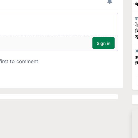
न
ब
क
व
द
आ
आ
फ