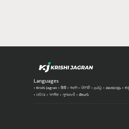
Languages
Krishi Jagran
हिंदी
বাঙালি
ਪੰਜਾਬੀ
தமிழ்
മലയാളം
ಕನ
ଓଡିଆ
অসমীয়া
ગુજરાતી
తెలుగు