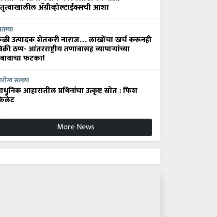
ेतृत्वाखालील अ‍ॅग्रीव्होल्टाईक्सची आशा
ातम्या
ेळी उत्पादक शेतकरी नाराज… लाखोंचा खर्च करूनही
िक्री ठप्प- आंतरराष्ट्रीय तणावासह व्यापाऱ्यांच्या
बावाचा फटका!
रोग्य सल्ला
धुनिक आहारातील प्रथिनांचा उत्कृष्ट स्रोत : फिश
िलेट
More News