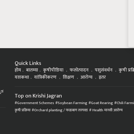
Quick Links
होम
बातम्या
कृषीपीडिया
फलोत्पादन
पशुसंवर्धन
कृषी प्रक
यशकथा
यांत्रिकीकरण
शिक्षण
आरोग्य
इतर
್ನಡ
Top on Krishi Jagran
Government Schemes
Soybean Farming
Goat Rearing
Chili Farm
कृषी प्रक्रिया
Orchard planting / फळबाग लागवड
Health मानवी आरोग्य