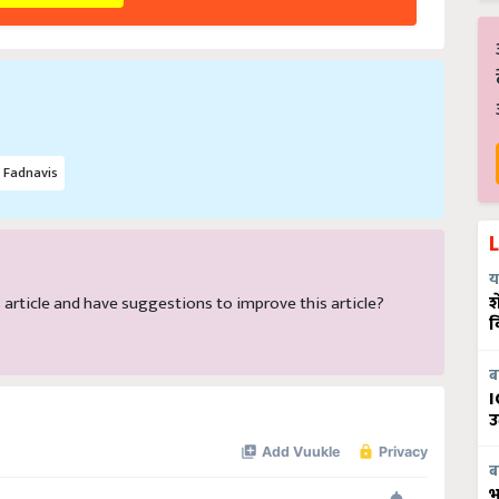
 Fadnavis
य
श
is article and have suggestions to improve this article?
व
ब
I
उ
ब
भ