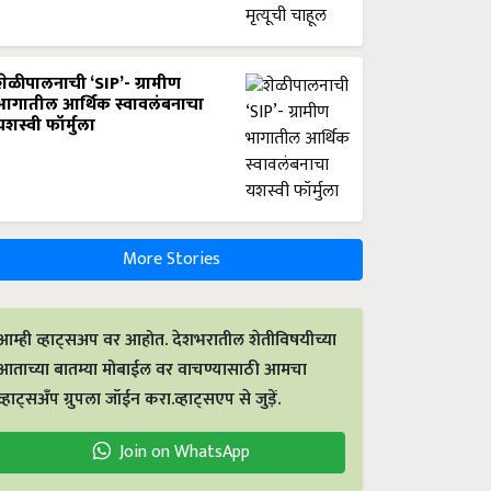
शेळीपालनाची ‘SIP’- ग्रामीण
भागातील आर्थिक स्वावलंबनाचा
यशस्वी फॉर्मुला
More Stories
आम्ही व्हाट्सअप वर आहोत. देशभरातील शेतीविषयीच्या
आताच्या बातम्या मोबाईल वर वाचण्यासाठी आमचा
व्हाट्सअँप ग्रुपला जॉईन करा.व्हाट्सएप से जुड़ें.
Join on WhatsApp