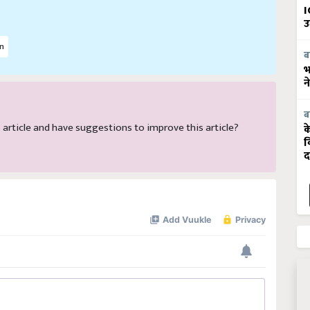
I
उ
an
ब
भ
न
ब
is article and have suggestions to improve this article?
क
व
द