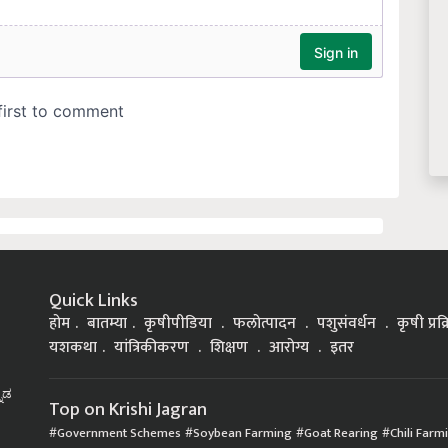
Quick Links
होम
बातम्या
कृषीपीडिया
फलोत्पादन
पशुसंवर्धन
कृषी प्रक
यशकथा
यांत्रिकीकरण
शिक्षण
आरोग्य
इतर
್ನಡ
Top on Krishi Jagran
Government Schemes
Soybean Farming
Goat Rearing
Chili Farm