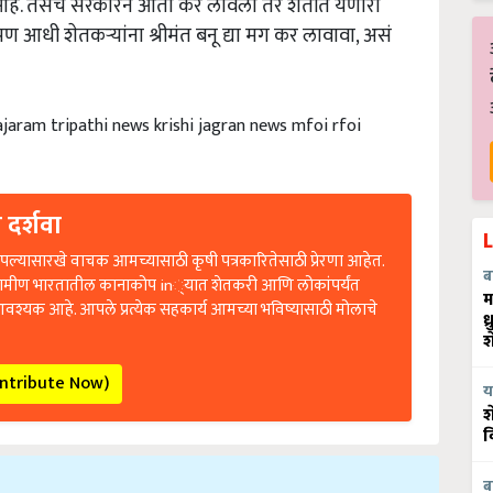
देत आहे. तसंच सरकारने आता कर लावला तर शेतीत येणारी
ण आधी शेतकऱ्यांना श्रीमंत बनू द्या मग कर लावावा, असं
ajaram tripathi news krishi jagran news mfoi rfoi
 दर्शवा
ल्यासारखे वाचक आमच्यासाठी कृषी पत्रकारितेसाठी प्रेरणा आहेत.
ब
रामीण भारतातील कानाकोप in्यात शेतकरी आणि लोकांपर्यंत
म
आवश्यक आहे. आपले प्रत्येक सहकार्य आमच्या भविष्यासाठी मोलाचे
ध
श
ontribute Now)
य
श
व
ब