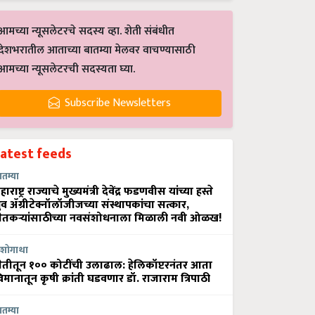
आमच्या न्यूसलेटरचे सदस्य व्हा. शेती संबंधीत
देशभरातील आताच्या बातम्या मेलवर वाचण्यासाठी
आमच्या न्यूसलेटरची सदस्यता घ्या.
Subscribe Newsletters
Latest feeds
ातम्या
हाराष्ट्र राज्याचे मुख्यमंत्री देवेंद्र फडणवीस यांच्या हस्ते
्रुव ॲग्रीटेक्नॉलॉजीजच्या संस्थापकांचा सत्कार,
ेतकऱ्यांसाठीच्या नवसंशोधनाला मिळाली नवी ओळख!
शोगाथा
ेतीतून १०० कोटींची उलाढाल: हेलिकॉप्टरनंतर आता
िमानातून कृषी क्रांती घडवणार डॉ. राजाराम त्रिपाठी
ातम्या