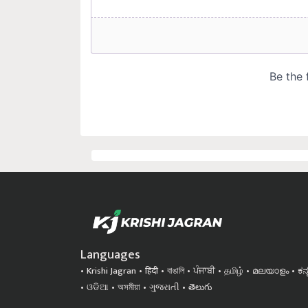
Languages
Krishi Jagran
हिंदी
বাঙালি
ਪੰਜਾਬੀ
தமிழ்
മലയാളം
ಕನ
ଓଡିଆ
অসমীয়া
ગુજરાતી
తెలుగు