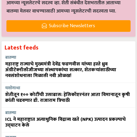
आमच्या न्यूसलेटरचे सदस्य व्हा. शेती संबंधीत देशभरातील आताच्या
बातम्या मेलवर वाचण्यासाठी आमच्या न्यूसलेटरची सदस्यता घ्या.
Subscribe Newsletters
Latest feeds
बातम्या
महाराष्ट्र राज्याचे मुख्यमंत्री देवेंद्र फडणवीस यांच्या हस्ते ध्रुव
ॲग्रीटेक्नॉलॉजीजच्या संस्थापकांचा सत्कार, शेतकऱ्यांसाठीच्या
नवसंशोधनाला मिळाली नवी ओळख!
यशोगाथा
शेतीतून १०० कोटींची उलाढाल: हेलिकॉप्टरनंतर आता विमानातून कृषी
क्रांती घडवणार डॉ. राजाराम त्रिपाठी
बातम्या
ICL ने महाराष्ट्रात अत्याधुनिक विद्राव्य खते (NPK) उत्पादन प्रकल्पाचे
उद्घाटन केले