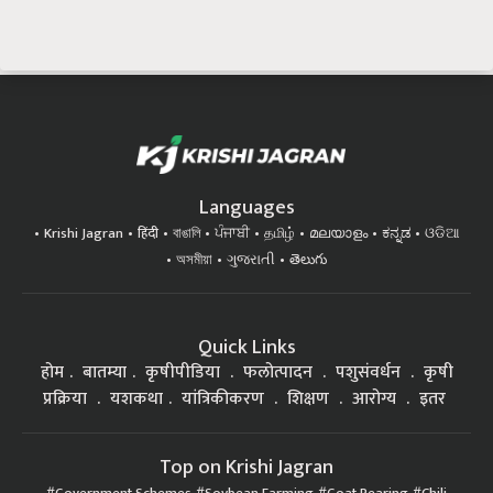
Languages
Krishi Jagran
हिंदी
বাঙালি
ਪੰਜਾਬੀ
தமிழ்
മലയാളം
ಕನ್ನಡ
ଓଡିଆ
অসমীয়া
ગુજરાતી
తెలుగు
Quick Links
होम
बातम्या
कृषीपीडिया
फलोत्पादन
पशुसंवर्धन
कृषी
प्रक्रिया
यशकथा
यांत्रिकीकरण
शिक्षण
आरोग्य
इतर
Top on Krishi Jagran