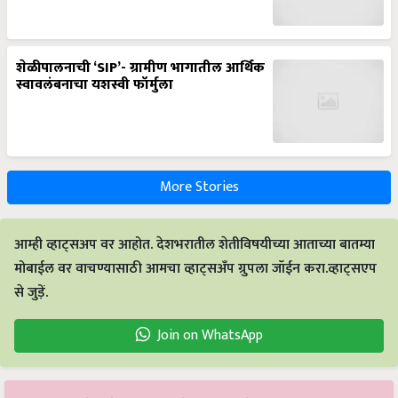
शेळीपालनाची ‘SIP’- ग्रामीण भागातील आर्थिक
स्वावलंबनाचा यशस्वी फॉर्मुला
More Stories
आम्ही व्हाट्सअप वर आहोत. देशभरातील शेतीविषयीच्या आताच्या बातम्या
मोबाईल वर वाचण्यासाठी आमचा व्हाट्सअँप ग्रुपला जॉईन करा.व्हाट्सएप
से जुड़ें.
Join on WhatsApp