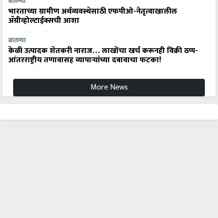
बातम्या
भारताच्या ग्रामीण अर्थव्यवस्थेसाठी एफपीओ-नेतृत्वाखालील
अ‍ॅग्रीव्होल्टाईक्सची आशा
बातम्या
केळी उत्पादक शेतकरी नाराज… लाखोंचा खर्च करूनही विक्री ठप्प-
आंतरराष्ट्रीय तणावासह व्यापाऱ्यांच्या दबावाचा फटका!
More News