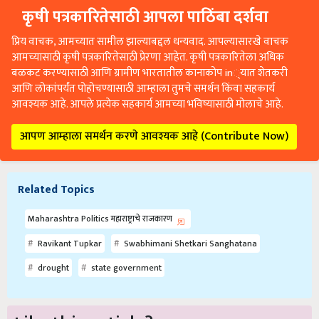
कृषी पत्रकारितेसाठी आपला पाठिंबा दर्शवा
प्रिय वाचक, आमच्यात सामील झाल्याबद्दल धन्यवाद. आपल्यासारखे वाचक
आमच्यासाठी कृषी पत्रकारितेसाठी प्रेरणा आहेत. कृषी पत्रकारितेला अधिक
बळकट करण्यासाठी आणि ग्रामीण भारतातील कानाकोप in्यात शेतकरी
आणि लोकांपर्यंत पोहोचण्यासाठी आम्हाला तुमचे समर्थन किंवा सहकार्य
आवश्यक आहे. आपले प्रत्येक सहकार्य आमच्या भविष्यासाठी मोलाचे आहे.
आपण आम्हाला समर्थन करणे आवश्यक आहे (Contribute Now)
Related Topics
Maharashtra Politics महाराष्ट्राचे राजकारण
Ravikant Tupkar
Swabhimani Shetkari Sanghatana
drought
state government