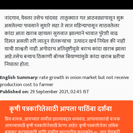
नांदगाव, येवला तसेच चांदवड तालुक्यात गत आठवड्यापासून सुरू
असलेल्या पावसाने सुमारे सहा ते सात महिन्यापासून साठवलेला
कांदा आता खराब व्हायला सुरुवात झाल्याने भावात पुरेशी वाढ
दिसत असली तरी त्यातून शेतकऱ्यांचा उत्पादन खर्च निघेल की नाही
याची शाश्वती नाही. अगोदरच अतिवृष्टीमुळे बराच कांदा खराब झाला
आहे.तसेच बऱ्याच ठिकाणी बोगस बियाण्यांमुळे कांदा खराब प्रतीचा
निघाला होता.
English Summary:
rate growth in onion market but not receive
production cost to farmer
Published on:
29 September 2021, 02:45 IST
कृषी पत्रकारितेसाठी आपला पाठिंबा दर्शवा
प्रिय वाचक, आमच्यात सामील झाल्याबद्दल धन्यवाद. आपल्यासारखे वाचक
आमच्यासाठी कृषी पत्रकारितेसाठी प्रेरणा आहेत. कृषी पत्रकारितेला अधिक
बळकट करण्यासाठी आणि ग्रामीण भारतातील कानाकोप in्यात शेतकरी