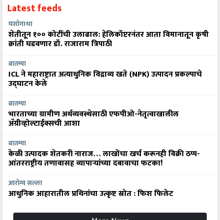
Latest feeds
यशोगाथा
शेतीतून १०० कोटींची उलाढाल: हेलिकॉप्टरनंतर आता विमानातून कृषी
क्रांती घडवणार डॉ. राजाराम त्रिपाठी
बातम्या
ICL ने महाराष्ट्रात अत्याधुनिक विद्राव्य खते (NPK) उत्पादन प्रकल्पाचे
उद्घाटन केले
बातम्या
भारताच्या ग्रामीण अर्थव्यवस्थेसाठी एफपीओ-नेतृत्वाखालील
अ‍ॅग्रीव्होल्टाईक्सची आशा
बातम्या
केळी उत्पादक शेतकरी नाराज… लाखोंचा खर्च करूनही विक्री ठप्प-
आंतरराष्ट्रीय तणावासह व्यापाऱ्यांच्या दबावाचा फटका!
आरोग्य सल्ला
आधुनिक आहारातील प्रथिनांचा उत्कृष्ट स्रोत : फिश फिलेट