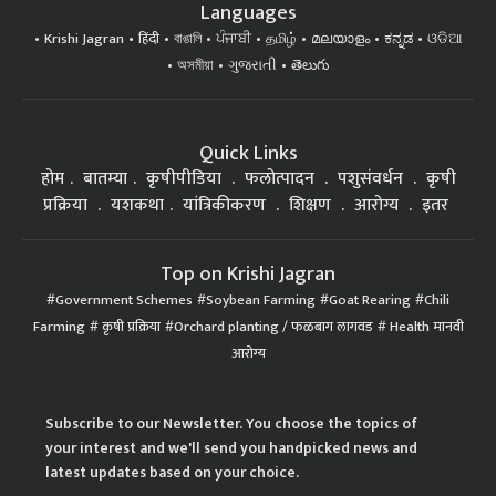
Languages
Krishi Jagran
हिंदी
বাঙালি
ਪੰਜਾਬੀ
தமிழ்
മലയാളം
ಕನ್ನಡ
ଓଡିଆ
অসমীয়া
ગુજરાતી
తెలుగు
Quick Links
होम
बातम्या
कृषीपीडिया
फलोत्पादन
पशुसंवर्धन
कृषी
प्रक्रिया
यशकथा
यांत्रिकीकरण
शिक्षण
आरोग्य
इतर
Top on Krishi Jagran
Government Schemes
Soybean Farming
Goat Rearing
Chili
Farming
कृषी प्रक्रिया
Orchard planting / फळबाग लागवड
Health मानवी
आरोग्य
Subscribe to our Newsletter. You choose the topics of
your interest and we'll send you handpicked news and
latest updates based on your choice.