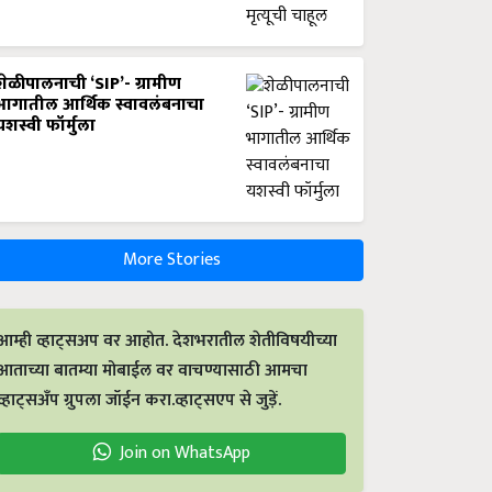
शेळीपालनाची ‘SIP’- ग्रामीण
भागातील आर्थिक स्वावलंबनाचा
यशस्वी फॉर्मुला
More Stories
आम्ही व्हाट्सअप वर आहोत. देशभरातील शेतीविषयीच्या
आताच्या बातम्या मोबाईल वर वाचण्यासाठी आमचा
व्हाट्सअँप ग्रुपला जॉईन करा.व्हाट्सएप से जुड़ें.
Join on WhatsApp