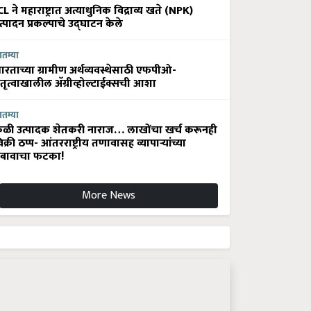
CL ने महाराष्ट्रात अत्याधुनिक विद्राव्य खते (NPK)
त्पादन प्रकल्पाचे उद्घाटन केले
ातम्या
ारताच्या ग्रामीण अर्थव्यवस्थेसाठी एफपीओ-
ेतृत्वाखालील अ‍ॅग्रीव्होल्टाईक्सची आशा
ातम्या
ेळी उत्पादक शेतकरी नाराज… लाखोंचा खर्च करूनही
िक्री ठप्प- आंतरराष्ट्रीय तणावासह व्यापाऱ्यांच्या
बावाचा फटका!
More News