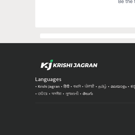
Languages
Krishi Jagran
हिंदी
বাঙালি
ਪੰਜਾਬੀ
தமிழ்
മലയാളം
ಕನ
ଓଡିଆ
অসমীয়া
ગુજરાતી
తెలుగు