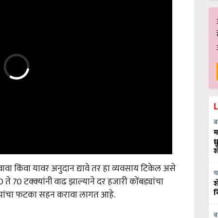
ब
म
ध
श
वाढवावा किंवा यावर अनुदान द्यावे तर हा व्यवसाय टिकेल असे
य
 ते 70 टक्‍क्‍यांनी वाढ झाल्याने दर हजारी कोंबड्यांचा
श
ुपयांचा फटका सहन करावा लागत आहे.
व
ब
poultry feed so many problemm arise in poultry field