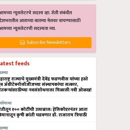
आमच्या न्यूसलेटरचे सदस्य व्हा. शेती संबंधीत
देशभरातील आताच्या बातम्या मेलवर वाचण्यासाठी
आमच्या न्यूसलेटरची सदस्यता घ्या.
Subscribe Newsletters
Latest feeds
ातम्या
हाराष्ट्र राज्याचे मुख्यमंत्री देवेंद्र फडणवीस यांच्या हस्ते
्रुव ॲग्रीटेक्नॉलॉजीजच्या संस्थापकांचा सत्कार,
ेतकऱ्यांसाठीच्या नवसंशोधनाला मिळाली नवी ओळख!
शोगाथा
ेतीतून १०० कोटींची उलाढाल: हेलिकॉप्टरनंतर आता
िमानातून कृषी क्रांती घडवणार डॉ. राजाराम त्रिपाठी
ातम्या