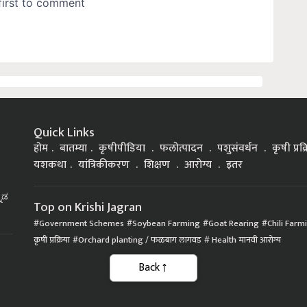
Quick Links
होम
बातम्या
कृषीपीडिया
फलोत्पादन
पशुसंवर्धन
कृषी प्रक
यशकथा
यांत्रिकीकरण
शिक्षण
आरोग्य
इतर
್ನಡ
Top on Krishi Jagran
Government Schemes
Soybean Farming
Goat Rearing
Chili Farm
कृषी प्रक्रिया
Orchard planting / फळबाग लागवड
Health मानवी आरोग्य
Back
|
|
|
Privacy Policy
Terms of Service
Data Policy
Refund & Cancellation Policy