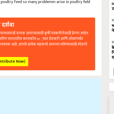
I
उ
ब
 दर्शवा
भ
न
ल्यासारखे वाचक आमच्यासाठी कृषी पत्रकारितेसाठी प्रेरणा आहेत.
रामीण भारतातील कानाकोप in्यात शेतकरी आणि लोकांपर्यंत
आवश्यक आहे. आपले प्रत्येक सहकार्य आमच्या भविष्यासाठी मोलाचे
ब
क
व
द
ontribute Now)