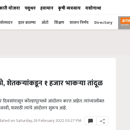
कारी योजना
पशुधन
हवामान
कृषी व्यवसाय
यशोगाथा
ोत्पादन
इतर बातम्या
ऑटो
शिक्षण
शासन निर्णय
Directory
ळली, शेतकऱ्यांकडून १ हजार भाकऱ्या तांदूळ
ा चार दिवसांपासून कोल्हापूरमध्ये आंदोलन करत आहेत. त्यांच्यासोबत
ावी, यासाठी त्यांचे आंदोलन सुरूच आहे.
ated on Saturday, 26 February 2022 03:27 PM