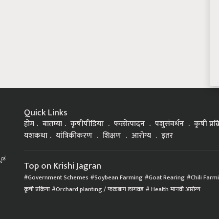
Quick Links
होम
बातम्या
कृषीपीडिया
फलोत्पादन
पशुसंवर्धन
कृषी प्रक
यशकथा
यांत्रिकीकरण
शिक्षण
आरोग्य
इतर
್ನಡ
Top on Krishi Jagran
Government Schemes
Soybean Farming
Goat Rearing
Chili Farm
कृषी प्रक्रिया
Orchard planting / फळबाग लागवड
Health मानवी आरोग्य