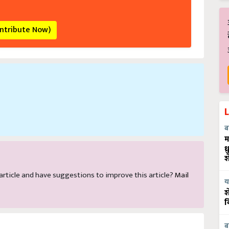
ontribute Now)
ब
म
ध
श
s article and have suggestions to improve this article?
Mail
य
श
व
ब