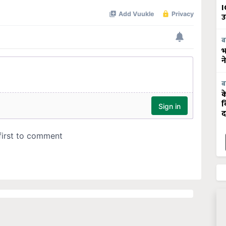
I
उ
ब
भ
न
ब
क
व
द