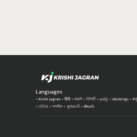
Languages
Krishi Jagran
हिंदी
বাঙালি
ਪੰਜਾਬੀ
தமிழ்
മലയാളം
ಕನ
ଓଡିଆ
অসমীয়া
ગુજરાતી
తెలుగు