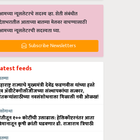
आमच्या न्यूसलेटरचे सदस्य व्हा. शेती संबंधीत
देशभरातील आताच्या बातम्या मेलवर वाचण्यासाठी
आमच्या न्यूसलेटरची सदस्यता घ्या.
Subscribe Newsletters
Latest feeds
ातम्या
हाराष्ट्र राज्याचे मुख्यमंत्री देवेंद्र फडणवीस यांच्या हस्ते
्रुव ॲग्रीटेक्नॉलॉजीजच्या संस्थापकांचा सत्कार,
ेतकऱ्यांसाठीच्या नवसंशोधनाला मिळाली नवी ओळख!
शोगाथा
ेतीतून १०० कोटींची उलाढाल: हेलिकॉप्टरनंतर आता
िमानातून कृषी क्रांती घडवणार डॉ. राजाराम त्रिपाठी
ातम्या