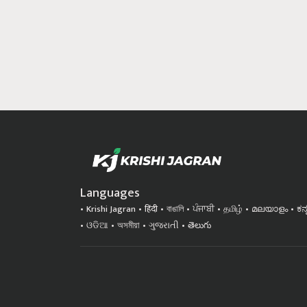
Languages
Krishi Jagran
हिंदी
বাঙালি
ਪੰਜਾਬੀ
தமிழ்
മലയാളം
ಕನ
ଓଡିଆ
অসমীয়া
ગુજરાતી
తెలుగు