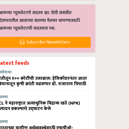
आमच्या न्यूसलेटरचे सदस्य व्हा. शेती संबंधीत
देशभरातील आताच्या बातम्या मेलवर वाचण्यासाठी
आमच्या न्यूसलेटरची सदस्यता घ्या.
Subscribe Newsletters
Latest feeds
शोगाथा
ेतीतून १०० कोटींची उलाढाल: हेलिकॉप्टरनंतर आता
िमानातून कृषी क्रांती घडवणार डॉ. राजाराम त्रिपाठी
ातम्या
CL ने महाराष्ट्रात अत्याधुनिक विद्राव्य खते (NPK)
त्पादन प्रकल्पाचे उद्घाटन केले
ातम्या
ारताच्या ग्रामीण अर्थव्यवस्थेसाठी एफपीओ-