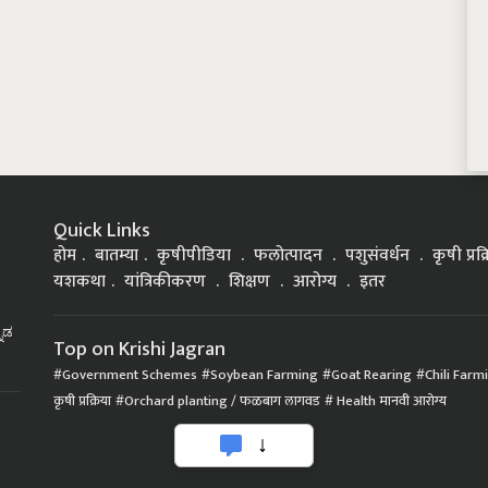
Quick Links
होम
बातम्या
कृषीपीडिया
फलोत्पादन
पशुसंवर्धन
कृषी प्रक
यशकथा
यांत्रिकीकरण
शिक्षण
आरोग्य
इतर
್ನಡ
Top on Krishi Jagran
Government Schemes
Soybean Farming
Goat Rearing
Chili Farm
कृषी प्रक्रिया
Orchard planting / फळबाग लागवड
Health मानवी आरोग्य