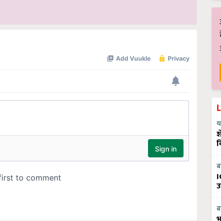
य
श
व
ब
I
उ
ब
भ