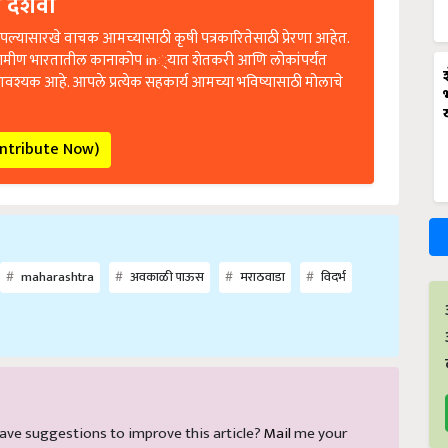
 दर्शवा
ल्यासारखे वाचक आमच्यासाठी कृषी पत्रकारितेसाठी प्रेरणा आहेत.
रामीण भारतातील कानाकोप in्यात शेतकरी आणि लोकांपर्यंत
आवश्यक आहे. आपले प्रत्येक सहकार्य आमच्या भविष्यासाठी मोलाचे
ontribute Now)
maharashtra
अवकाळी पाऊस
मराठवाडा
विदर्भ
d have suggestions to improve this article?
Mail
me your