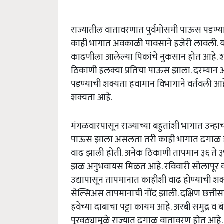
राज्यातील वातावरणात पुर्वमोसमी पाऊस पडण्य
काही भागात अवकाळी पावसाने हजेरी लावली. य
काढणीला आलेल्या पिकांचे नुकसान होत आहे. शनि
ठिकाणी हलक्या प्रतिचा पाऊस झाला. दरम्यान आज
पडण्याची शक्यता हवामान विभागाने वर्तवली आहे
शक्यता आहे.
मंगळवारपासून राज्याच्या बहुतांशी भागात उन्ह
पाऊस झाला असलता तरी काही भागात ढगाळ हव
वाढ झाली होती. अनेक ठिकाणी तापमान ३६ ते ३९
झळ अनुभवायस मिळत आहे. रविवारी सोलापूर व चं
उद्यापासून तापमानात काहीशी वाढ होण्याची शक
सेल्सिअस तापमानाची नोंद झाली. दक्षिण छत्तीसग
हवेच्या दाबाचा पट्टा कायम आहे. अरबी समुद्र व 
पुरवठ्यामुळे राज्यात ढगाळ वातावरण होत आहे.