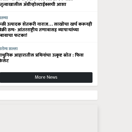
ेतृत्वाखालील अ‍ॅग्रीव्होल्टाईक्सची आशा
ातम्या
ेळी उत्पादक शेतकरी नाराज… लाखोंचा खर्च करूनही
िक्री ठप्प- आंतरराष्ट्रीय तणावासह व्यापाऱ्यांच्या
बावाचा फटका!
रोग्य सल्ला
धुनिक आहारातील प्रथिनांचा उत्कृष्ट स्रोत : फिश
िलेट
More News