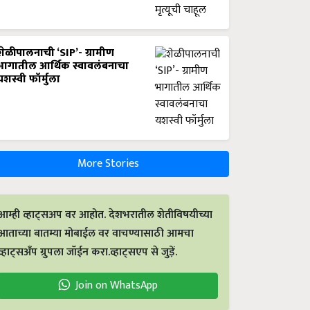
शेळीपालनाची ‘SIP’- ग्रामीण
भागातील आर्थिक स्वावलंबनाचा
यशस्वी फॉर्मुला
More Stories
आम्ही व्हाट्सअप वर आहोत. देशभरातील शेतीविषयीच्या
आताच्या बातम्या मोबाईल वर वाचण्यासाठी आमचा
व्हाट्सअँप ग्रुपला जॉईन करा.व्हाट्सएप से जुड़ें.
Join on WhatsApp