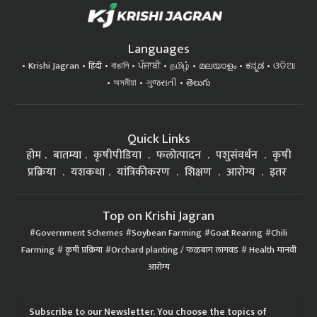
Languages
Krishi Jagran
हिंदी
বাঙালি
ਪੰਜਾਬੀ
தமிழ்
മലയാളം
ಕನ್ನಡ
ଓଡିଆ
অসমীয়া
ગુજરાતી
తెలుగు
Quick Links
होम
बातम्या
कृषीपीडिया
फलोत्पादन
पशुसंवर्धन
कृषी
प्रक्रिया
यशकथा
यांत्रिकीकरण
शिक्षण
आरोग्य
इतर
Top on Krishi Jagran
Government Schemes
Soybean Farming
Goat Rearing
Chili
Farming
कृषी प्रक्रिया
Orchard planting / फळबाग लागवड
Health मानवी
आरोग्य
Subscribe to our Newsletter. You choose the topics of