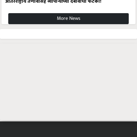
आंतरराष्ट्रीय तणावासह व्यापाऱ्यांच्या दबावाचा फटका!
More News