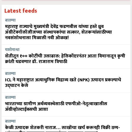
Latest feeds
बातम्या
महाराष्ट्र राज्याचे मुख्यमंत्री देवेंद्र फडणवीस यांच्या हस्ते ध्रुव
ॲग्रीटेक्नॉलॉजीजच्या संस्थापकांचा सत्कार, शेतकऱ्यांसाठीच्या
नवसंशोधनाला मिळाली नवी ओळख!
यशोगाथा
शेतीतून १०० कोटींची उलाढाल: हेलिकॉप्टरनंतर आता विमानातून कृषी
क्रांती घडवणार डॉ. राजाराम त्रिपाठी
बातम्या
ICL ने महाराष्ट्रात अत्याधुनिक विद्राव्य खते (NPK) उत्पादन प्रकल्पाचे
उद्घाटन केले
बातम्या
भारताच्या ग्रामीण अर्थव्यवस्थेसाठी एफपीओ-नेतृत्वाखालील
अ‍ॅग्रीव्होल्टाईक्सची आशा
बातम्या
केळी उत्पादक शेतकरी नाराज… लाखोंचा खर्च करूनही विक्री ठप्प-