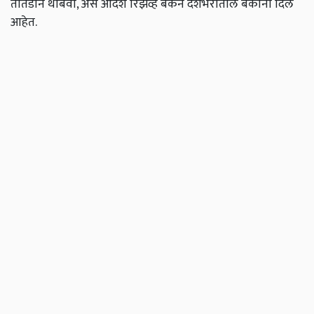
तातडीने थांबवा, असे आदेश रिझर्व्ह बँकेने देशभरातील बँकांना दिले
आहेत.