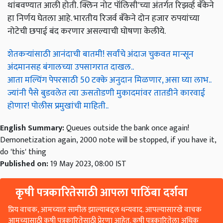
थांबवण्यात आली होती. क्लिन नोट पॉलिसी'च्या अंतर्गत रिझर्व्ह बँकेने
हा निर्णय घेतला आहे. भारतीय रिजर्व बँकेने दोन हजार रुपयांच्या
नोटेची छपाई बंद करणार असल्याची घोषणा केलीये.
शेतकऱ्यांसाठी आनंदाची बातमी! सर्वांचे अंदाज चुकवत मान्सून
अंदमानसह बंगालच्या उपसागरात दाखल..
आता मल्चिंग पेपरसाठी 50 टक्के अनुदान मिळणार, असा घ्या लाभ..
ज्यांनी पैसे बुडवलेत त्या ऊसतोडणी मुकादमांवर तातडीने कारवाई
होणार! पोलीस प्रमुखांची माहिती..
English Summary:
Queues outside the bank once again!
Demonetization again, 2000 note will be stopped, if you have it,
do 'this' thing
Published on:
19 May 2023, 08:00 IST
कृषी पत्रकारितेसाठी आपला पाठिंबा दर्शवा
प्रिय वाचक, आमच्यात सामील झाल्याबद्दल धन्यवाद. आपल्यासारखे वाचक
आमच्यासाठी कृषी पत्रकारितेसाठी प्रेरणा आहेत. कृषी पत्रकारितेला अधिक